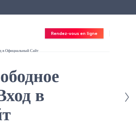
Rendez-vous en ligne
д в Официальный Сайт
ободное
Вход в
йт