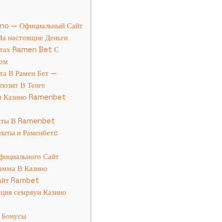
no — Официальный Сайт
На настоящие Деньги
отах Ramen Bet С
ом
та В Рамен Бет —
позит В Тенге
н Казино Ramenbet
аты В Ramenbet
латы и Раменбетc
ициального Сайт
амма В Казино
айт Rambet
ция семряуи Казино
 Бонусы