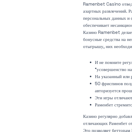
Ramenbet Casino отведе
азартных развлечений. 
персональных данных и 
обеспечивает несанкцио
Казино Ramenbet делает
бонусные средства на не
отыгрышу, них необход
И не помните регу
“усовершенство н
На указанный или 
50 фриспинов полде
авторизуется про
Эти игры отличаю
Раменбет стремитс
Казино регулярно добавл
отличающих Раменбет от 
Это позволяет бетторам 