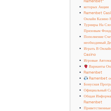
Ramenbet”
которых Акции
Ramenbet Casi
Онлайн Казино 
Турниры На Сл
Призовым Фонд
Пополнение Сче
необходимый Де
Играть В Онлай
Casino
Игровые Автом
Варианты Оп
Ramenbet
Ramenbet оф
Бонусная Прогр
Официальный С
Общая Информа
Ramenbet
Приветственные