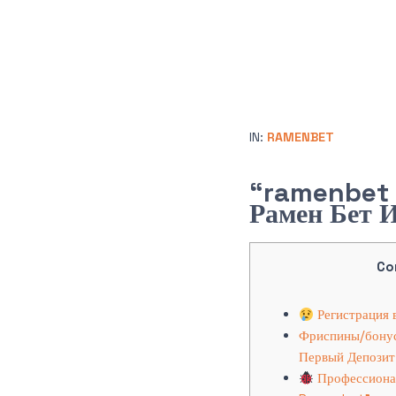
IN:
RAMENBET
“ramenbet Р
Рамен Бет 
Co
Регистрация
Фриспины/бонус
Первый Депозит
Профессиона