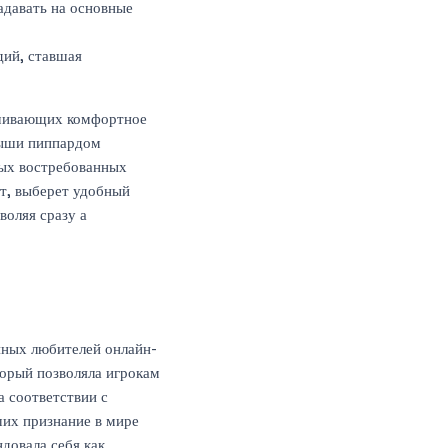
адавать на основные
дий, ставшая
ечивающих комфортное
рыши пиппардом
мых востребованных
т, выберет удобный
воляя сразу а
ных любителей онлайн-
орый позволяла игрокам
а соответствии с
ших признание в мире
довала себя как