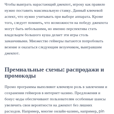
Чтобы выиграть нарастающий джекпот, игроку как правило
нужно поставить максимальную ставку. Данный ключевой
аспект, что нужно учитывать при выборе аппарата. Кроме
того, следует помнить, что возможности на победу джекпота
могут быть небольшими, но именно перспектива стать
владельцем большого куша делает эти игры столь
заманчивыми. Множество геймеры пытаются попробовать
везение и оказаться следующим везунчиком, выигравшим
джекпот.
Премиальные схемы: распродажи и
промокоды
Промо программы выполняют ключевую роль в завлечении и
сохранении геймеров в интернет-казино. Предложения и
бонус-коды обеспечивают пользователям особенные шансы
увеличить свои вероятности на джекпот без лишних
расходов. Например, многие онлайн-казино, например, pin