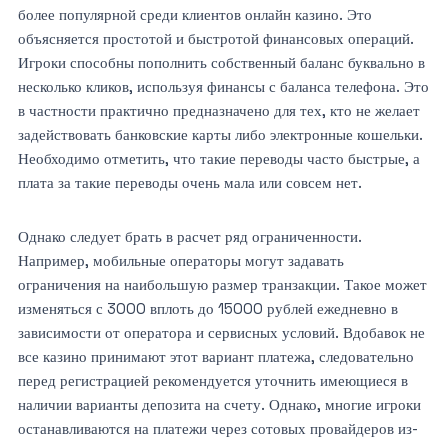
более популярной среди клиентов онлайн казино. Это
объясняется простотой и быстротой финансовых операций.
Игроки способны пополнить собственный баланс буквально в
несколько кликов, используя финансы с баланса телефона. Это
в частности практично предназначено для тех, кто не желает
задействовать банковские карты либо электронные кошельки.
Необходимо отметить, что такие переводы часто быстрые, а
плата за такие переводы очень мала или совсем нет.
Однако следует брать в расчет ряд ограниченности.
Например, мобильные операторы могут задавать
ограничения на наибольшую размер транзакции. Такое может
изменяться с 3000 вплоть до 15000 рублей ежедневно в
зависимости от оператора и сервисных условий. Вдобавок не
все казино принимают этот вариант платежа, следовательно
перед регистрацией рекомендуется уточнить имеющиеся в
наличии варианты депозита на счету. Однако, многие игроки
останавливаются на платежи через сотовых провайдеров из-