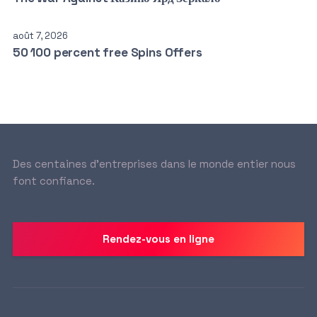
août 7, 2026
50 100 percent free Spins Offers
Des centaines d’entreprises dans le monde entier nous
font confiance.
Rendez-vous en ligne