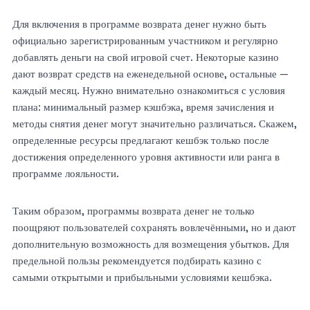
Для включения в программе возврата денег нужно быть
официально зарегистрированным участником и регулярно
добавлять деньги на свой игровой счет. Некоторые казино
дают возврат средств на еженедельной основе, остальные —
каждый месяц. Нужно внимательно ознакомиться с условия
плана: минимальный размер кэшбэка, время зачисления и
методы снятия денег могут значительно различаться. Скажем,
определенные ресурсы предлагают кешбэк только после
достижения определенного уровня активности или ранга в
программе лояльности.
Таким образом, программы возврата денег не только
поощряют пользователей сохранять вовлечёнными, но и дают
дополнительную возможность для возмещения убытков. Для
предельной пользы рекомендуется подбирать казино с
самыми открытыми и прибыльными условиями кешбэка.