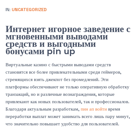
IN:
UNCATEGORIZED
Интернет игорное заведение с
мгновенными выводами
средств и выгодными
бонусами pin up
Виртуальные казино с быстрыми выводами средств
становятся все более привлекательными среди геймеров,
стремящихся взять джекпот без промедлений. Эти
платформы обеспечивают не только оперативную обработку
транзакций, но и различные вознаграждения, которые
привлекают как новых пользователей, так и профессионалов.
Благодаря актуальным разработкам,
пин ап войти
время
переработки выплат может занимать всего лишь пару минут,
что значительно повышает удобство для пользователей.