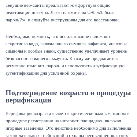
Текущие веб-сайты предлагают комфортную опцию
реактивации доступа. Легко нажмите на URL «Забыли
пароль?», и следуйте инструкциям для его восстановки.
Необходимо помнить, что использование надежного
секретного кода, включающего символы алфавита, числовые
символы и особые знаки, существенно увеличивает уровень
безопасности вашего аккаунта. К тому же предлагается
регулярно изменять пароль и использовать двухфакторную
аутентификацию для усиленной охраны.
Подтверждение возраста и процедура
верификации
Верификация возраста является критически важным этапом в
процедуре регистрации на интернет-площадках, включая
игорные заведения. Это действие необходимо для выполнения
законодательных требований и охраны несовершеннолетних