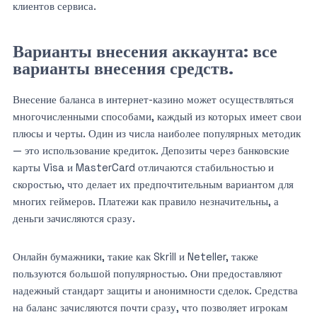
клиентов сервиса.
Варианты внесения аккаунта: все
варианты внесения средств.
Внесение баланса в интернет-казино может осуществляться
многочисленными способами, каждый из которых имеет свои
плюсы и черты. Один из числа наиболее популярных методик
— это использование кредиток. Депозиты через банковские
карты Visa и MasterCard отличаются стабильностью и
скоростью, что делает их предпочтительным вариантом для
многих геймеров. Платежи как правило незначительны, а
деньги зачисляются сразу.
Онлайн бумажники, такие как Skrill и Neteller, также
пользуются большой популярностью. Они предоставляют
надежный стандарт защиты и анонимности сделок. Средства
на баланс зачисляются почти сразу, что позволяет игрокам