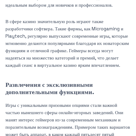
идеальным выбором для новичков и профессионалов.
В сфере казино значительную роль играют также
разработчики софтвера. Такие фирмы, как Microgaming и
Playtech, регулярно выпускают современные игры, которые
мгновенно делаются популярными благодаря их новаторским
функциям и отличной графике. Геймеры всегда могут
надеяться на множество категорий и премий, что делает
каждый сеанс в виртуальное казино ярким впечатлением.
Развлечения с эксклюзивными
дополнительными функциями.
Игры с уникальными призовыми опциями стали важной
частью нынешнего сферы онлайн-игорных заведений. Они
манят интерес геймеров из-за современным механикам и
поразительным вознаграждениям. Примером таких вариантов
может быть аппарат, в каком каждый пятьдесят пятый