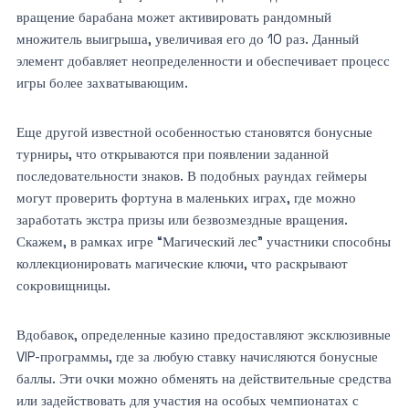
вращение барабана может активировать рандомный
множитель выигрыша, увеличивая его до 10 раз. Данный
элемент добавляет неопределенности и обеспечивает процесс
игры более захватывающим.
Еще другой известной особенностью становятся бонусные
турниры, что открываются при появлении заданной
последовательности знаков. В подобных раундах геймеры
могут проверить фортуна в маленьких играх, где можно
заработать экстра призы или безвозмездные вращения.
Скажем, в рамках игре “Магический лес” участники способны
коллекционировать магические ключи, что раскрывают
сокровищницы.
Вдобавок, определенные казино предоставляют эксклюзивные
VIP-программы, где за любую ставку начисляются бонусные
баллы. Эти очки можно обменять на действительные средства
или задействовать для участия на особых чемпионатах с