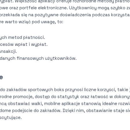
ypłat. Większość aplikacji oferuje różnorodne metody płatno
owe oraz portfele elektroniczne. Użytkownicy mogą szybko zas
przekłada się na pozytywne doświadczenia podczas korzystani
re warto wziąć pod uwagę, to:
ych metod płatności.
ocesów wpłat i wypłat.
ansakcji.
danych finansowych użytkowników.
e
i do zakładów sportowych boks przynosi liczne korzyści, takie
rodne promocje, dostęp do statystyk oraz łatwość w dokonyw
cą obstawiać walki, mobilne aplikacje stanowią idealne rozwi
adome podejście do zakładów. Dzięki nim, obstawianie staje się
kscytujące.