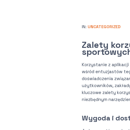
IN:
UNCATEGORIZED
Zalety korz
sportowyc
Korzystanie z aplikacj
wśród entuzjastów tego
doświadczenia związan
użytkowników, zakłady
kluczowe zalety korzys
niezbędnym narzędziem
Wygoda i dos