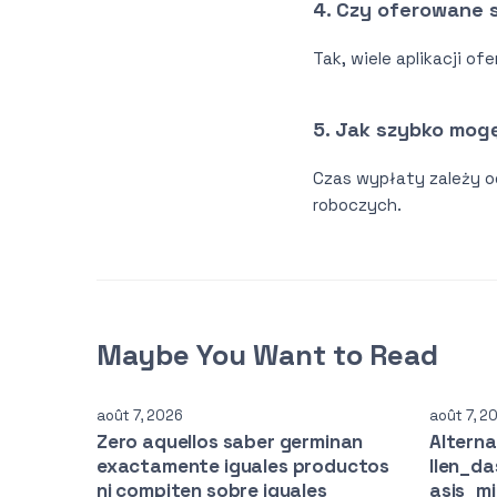
4. Czy oferowane 
Tak, wiele aplikacji o
5. Jak szybko mog
Czas wypłaty zależy od
roboczych.
Maybe You Want to Read
août 7, 2026
août 7, 2
Zero aquellos saber germinan
Altern
exactamente iguales productos
llen_d
ni compiten sobre iguales
asis_m