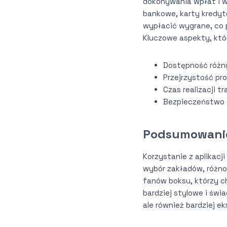
dokonywania wpłat i w
bankowe, karty kredyt
wypłacić wygrane, co 
Kluczowe aspekty, któ
Dostępność różn
Przejrzystość pr
Czas realizacji tr
Bezpieczeństwo 
Podsumowani
Korzystanie z aplikacj
wybór zakładów, różno
fanów boksu, którzy ch
bardziej stylowe i świ
ale również bardziej e