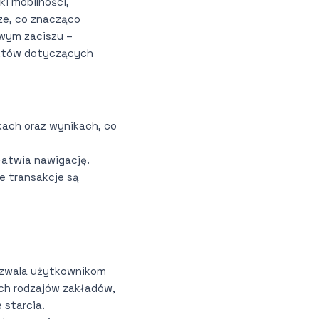
i mobilności,
ze, co znacząco
owym zaciszu –
ektów dotyczących
ach oraz wynikach, co
ułatwia nawigację.
e transakcje są
pozwala użytkownikom
ych rodzajów zakładów,
 starcia.