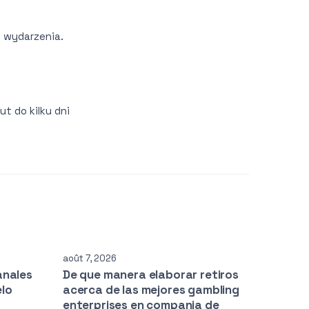
e wydarzenia.
t do kilku dni
août 7, 2026
anales
De que manera elaborar retiros
elo
acerca de las mejores gambling
enterprises en compania de