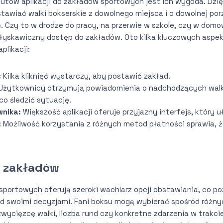
tów aplikacji do zakładów sportowych jest ich wygoda. Dzięk
awiać walki bokserskie z dowolnego miejsca i o dowolnej por
. Czy to w drodze do pracy, na przerwie w szkole, czy w dom
 błyskawiczny dostęp do zakładów. Oto kilka kluczowych asp
plikacji:
:
Kilka kliknięć wystarczy, aby postawić zakład.
Użytkownicy otrzymują powiadomienia o nadchodzących walk
co śledzić sytuację.
wnika:
Większość aplikacji oferuje przyjazny interfejs, który 
:
Możliwość korzystania z różnych metod płatności sprawia, ż
r zakładów
 sportowych oferują szeroki wachlarz opcji obstawiania, co 
ad swoimi decyzjami. Fani boksu mogą wybierać spośród różn
zwycięzcę walki, liczba rund czy konkretne zdarzenia w trakcie