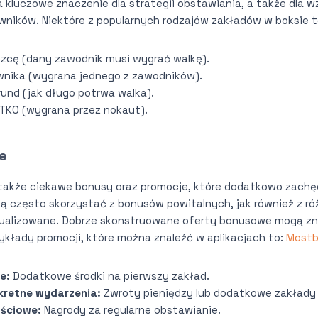
 kluczowe znaczenie dla strategii obstawiania, a także dla 
ników. Niektóre z popularnych rodzajów zakładów w boksie t
zcę (dany zawodnik musi wygrać walkę).
wnika (wygrana jednego z zawodników).
rund (jak długo potrwa walka).
 TKO (wygrana przez nokaut).
e
je także ciekawe bonusy oraz promocje, które dodatkowo zachę
 często skorzystać z bonusów powitalnych, jak również z ró
ktualizowane. Dobrze skonstruowane oferty bonusowe mogą z
ykłady promocji, które można znaleźć w aplikacjach to:
Mostb
e:
Dodatkowe środki na pierwszy zakład.
kretne wydarzenia:
Zwroty pieniędzy lub dodatkowe zakłady 
ościowe:
Nagrody za regularne obstawianie.