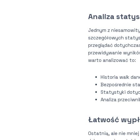
Analiza staty
Jednym z niesamowityc
szczegółowych statyst
przeglądać dotychczas
przewidywanie wyników
warto analizować to:
Historia walk da
Bezpośrednie sta
Statystyki dotyc
Analiza przeciwn
Łatwość wypła
Ostatnią, ale nie mnie