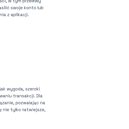
ści, w tym przelewy
ilić swoje konto lub
a z aplikacji.
 jak wygoda, szeroki
aniu transakcji. Dla
ązanie, pozwalając na
 nie tylko łatwiejsze,