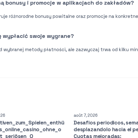
są bonusy i promocje w aplikacjach do zakładów?
feruje różnorodne bonusy powitalne oraz promocje na konkretn
ę wypłacić swoje wygrane?
 wybranej metody płatności, ale zazwyczaj trwa od kilku minu
026
août 7, 2026
ativen_zum_Spielen_enthü
Desafios periodicos, sem
as_online_casino_ohne_o
desplazandolo hacia el p
it_seriösen_O
Cuotas mejoradas: