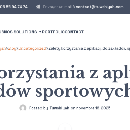
05 85 94 74 74
Envoyer un mail à
contact@tuwshiyah.com
US
NOS SOLUTIONS
PORTFOLIO
CONTACT
yah
>
Blog
>
Uncategorized
>
Zalety korzystania z aplikacji do zakładów
orzystania z apl
dów sportowyc
Posted by
Tuwshiyah
on
novembre 16, 2025