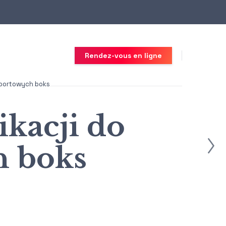
Rendez-vous en ligne
 sportowych boks
ikacji do
h boks