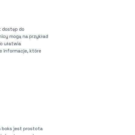
t dostęp do
nicy mogą na przykład
To ułatwia
 informacje, które
h boks jest prostota