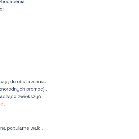
wzbogacenia
o:
cają do obstawiania.
żnorodnych promocji,
nacząco zwiększyć
et
na popularne walki.