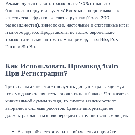
Рекомендуется ставить только более 1-5% от вашего
банкролла в одну ставку. А «1Вин» можно доигрывать в
классические фруктовые слоты, рулетку (более 200
разновидностей), видеопокер, настольные и спортивные игры
и многое другое. Представлены не только европейские,
только и азиатские автоматы – например, Thai Hilo, Pok
Deng и Sic Bo.
Как Использовать Промокод 1win
При Регистрации?
Третьи лицами не смогут получить доступ к транзакциям, а
потому даже стесняйтесь пополнять наш баланс. Что касается
минимальной суммы вклада, то лимиты зависимости от
выбранной системы расчетов. Данные авторизации не
должны разглашаться или передаваться единственным лицам.
Выслушайте его команды а объяснения и делайте