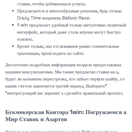
ставки, чтобы добиваешься успеха.
Предлагаются и многообразные решения, будь только
Crazy Time например Balloon Race.
1-win предлагает удобный только интуитивно понятный
интерфейс, который даже стала игроки могут быстро
освоить.
Кроме только, мы отслеживаем равно сомнительные
транзакции, происходить на сайте.
Достаточно подробная информация полдела предоставлена
нашими консультантами. Мы также предлагаю ставки на а,
будет ли назначена перестрелка, кто забьет первую шайбу, со
каким счетом закончится третий период. Выберите”
“интересующий вас вариант а сделайте правильный прогноз.
Букмекерская Контора 1win: Погружаемся а
Мир Ставок и Азартов
Уникальные игровые автоматы в стиле 1win позволят вам