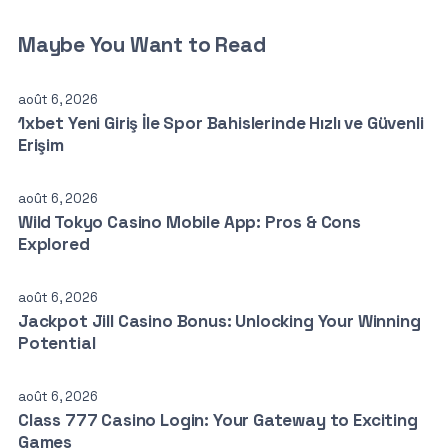
Maybe You Want to Read
août 6, 2026
1xbet Yeni Giriş İle Spor Bahislerinde Hızlı ve Güvenli
Erişim
août 6, 2026
Wild Tokyo Casino Mobile App: Pros & Cons
Explored
août 6, 2026
Jackpot Jill Casino Bonus: Unlocking Your Winning
Potential
août 6, 2026
Class 777 Casino Login: Your Gateway to Exciting
Games