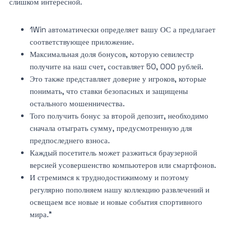
слишком интересной.
1Win автоматически определяет вашу ОС а предлагает
соответствующее приложение.
Максимальная доля бонусов, которую севилестр
получите на наш счет, составляет 50, 000 рублей.
Это также представляет доверие у игроков, которые
понимать, что ставки безопасных и защищены
остального мошенничества.
Того получить бонус за второй депозит, необходимо
сначала отыграть сумму, предусмотренную для
предпоследнего взноса.
Каждый посетитель может разжиться браузерной
версией усовершенство компьютеров или смартфонов.
И стремимся к труднодостижимому и поэтому
регулярно пополняем нашу коллекцию развлечений и
освещаем все новые и новые события спортивного
мира.”