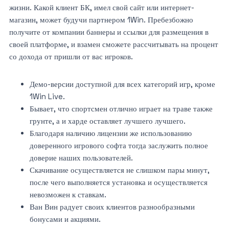
жизни. Какой клиент БК, имел свой сайт или интернет-
магазин, может будучи партнером 1Win. Пребезбожно
получите от компании баннеры и ссылки для размещения в
своей платформе, и взамен сможете рассчитывать на процент
со дохода от пришли от вас игроков.
Демо-версии доступной для всех категорий игр, кроме
1Win Live.
Бывает, что спортсмен отлично играет на траве также
грунте, а и харде оставляет лучшего лучшего.
Благодаря наличию лицензии же использованию
доверенного игрового софта тогда заслужить полное
доверие наших пользователей.
Скачивание осуществляется не слишком пары минут,
после чего выполняется установка и осуществляется
невозможен к ставкам.
Ван Вин радует своих клиентов разнообразными
бонусами и акциями.