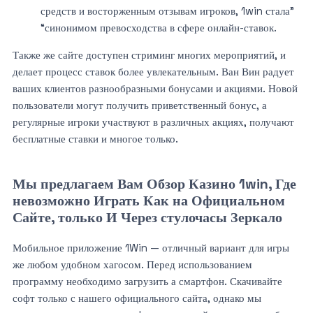
средств и восторженным отзывам игроков, 1win стала”
“синонимом превосходства в сфере онлайн-ставок.
Также же сайте доступен стриминг многих мероприятий, и
делает процесс ставок более увлекательным. Ван Вин радует
ваших клиентов разнообразными бонусами и акциями. Новой
пользователи могут получить приветственный бонус, а
регулярные игроки участвуют в различных акциях, получают
бесплатные ставки и многое только.
Мы предлагаем Вам Обзор Казино 1win, Где
невозможно Играть Как на Официальном
Сайте, только И Через стулочасы Зеркало
Мобильное приложение 1Win — отличный вариант для игры
же любом удобном хагосом. Перед использованием
программу необходимо загрузить а смартфон. Скачивайте
софт только с нашего официального сайта, однако мы