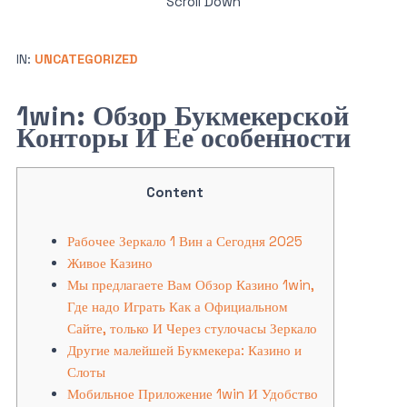
Scroll Down
IN:
UNCATEGORIZED
1win: Обзор Букмекерской
Конторы И Ее особенности
Content
Рабочее Зеркало 1 Вин а Сегодня 2025
Живое Казино
Мы предлагаете Вам Обзор Казино 1win,
Где надо Играть Как а Официальном
Сайте, только И Через стулочасы Зеркало
Другие малейшей Букмекера: Казино и
Слоты
Мобильное Приложение 1win И Удобство