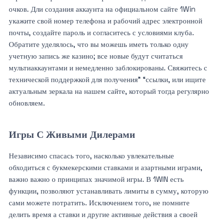
очков. Дли создания аккаунта на официальном сайте 1Win
укажите свой номер телефона и рабочий адрес электронной
почты, создайте пароль и согласитесь с условиями клуба.
Обратите уделялось, что вы можешь иметь только одну
учетную запись же казино; все новые будут считаться
мультиаккаунтами и немедленно заблокированы. Свяжитесь с
технической поддержкой для получения” “ссылки, или ищите
актуальным зеркала на нашем сайте, который тогда регулярно
обновляем.
Игры С Живыми Дилерами
Независимо спасась того, насколько увлекательные
обходиться с букмекерскими ставками и азартными играми,
важно важно о принципах значимой игры. В 1WIN есть
функции, позволяют устанавливать лимиты в сумму, которую
сами можете потратить. Исключением того, не помните
делить время а ставки и другие активные действия а своей