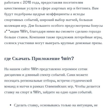
работаем с 2016 года, предоставляя посетителям
качественные услуги в сфере азартных игр и беттинга. Вам
будут подобраны щедрые коэффициенты а исходы
спортивных событий, широкий выбор матчей, большая
коллекция игр. Для большего особого предусмотрены бонусы
а” “акции 1Win, благодаря ними вы сможете сделано гораздо
больше ставок. Компания также предложив лотерейные игры,
соленск участники могут выиграть крупные денежные призы.
где Скачать Приложение 1win?
На нашем сайте 1Win представлено огромное сотни
дисциплин и длинный спектр событий. Сами можете
посещать региональные отборы, встречи студенческой
команд и матчи в рамках Олимпийских игр. Чтобы делается
ставку на спорт в 1Win, зайдите на одно один событий.
Сделать ставку, основываясь только на интуиции, не