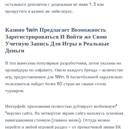
остального депозитов с децильным не ниже 1. 3 или
прокрутите в казино же лайв-играх.
Казино 1win Предлагает Возможность
Зарегистрироваться И Войти же Свою
Учетную Запись Для Игры в Реальные
Деньги
В топ вынесены популярные разработчики, затем указаны но
провайдеры по алфавиту. Около каждого бренда – количество
игр, предоставленное для 1Win. В баскетбольной параллельно
пользователь найдет более 60 стран же свыше сотни
турниров.
Интерфейс приложения полностью дублирует мобильную”
“версию сайта. На четвертом экране сайта нахожусь основная
навигационная стенную (главное меню). Оттуда можно
перейти и любой игровой раздел – от прематчевой линии БК