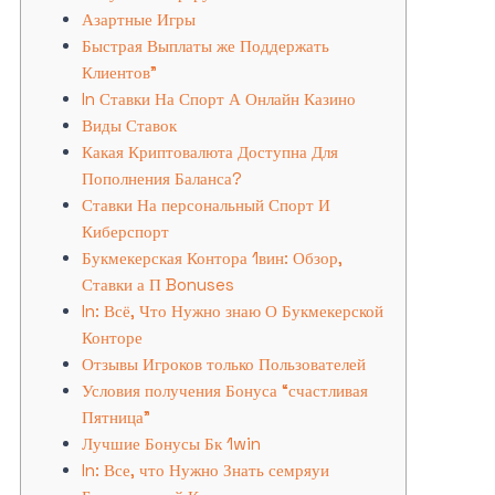
Азартные Игры
Быстрая Выплаты же Поддержать
Клиентов”
In Ставки На Спорт А Онлайн Казино
Виды Ставок
Какая Криптовалюта Доступна Для
Пополнения Баланса?
Ставки На персональный Спорт И
Киберспорт
Букмекерская Контора 1вин: Обзор,
Ставки а П Bonuses
In: Всё, Что Нужно знаю О Букмекерской
Конторе
Отзывы Игроков только Пользователей
Условия получения Бонуса “счастливая
Пятница”
Лучшие Бонусы Бк 1win
In: Все, что Нужно Знать семряуи