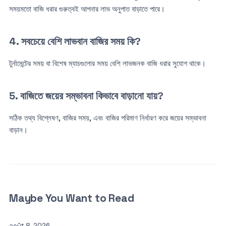
সময়মতো বাজি ধরার গুরুত্বই আপনার লাভ অনুপাত বাড়াতে পারে।
4. সবচেয়ে বেশি লাভবান বাজির সময় কি?
টুর্নামেন্টের সময় বা বিশেষ ম্যাচগুলোর সময় বেশি লাভজনক বাজি ধরার সুযোগ থাকে।
5. বাজিতে জয়ের সম্ভাবনা কিভাবে বাড়ানো যায়?
সঠিক তথ্য বিশ্লেষণ, বাজির সময়, এবং বাজির পরিমাণ নির্ধারণ করে জয়ের সম্ভাবনা
বাড়ান।
Maybe You Want to Read
août 8, 2026