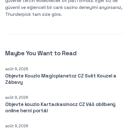
güvenle tercih edilebilecek bir platformdur. Eğer siz de
güvenli ve eğlenceli bir canlı casino deneyimi arıyorsanız,
Thunderpick tam size göre.
Maybe You Want to Read
août 9, 2026
Objevte Kouzlo Magicplanetcz CZ Svět Kouzel a
Zábavy
août 9, 2026
Objevte kouzlo Kartackasinocz CZ Váš oblíbený
online herní portál
août 9, 2026