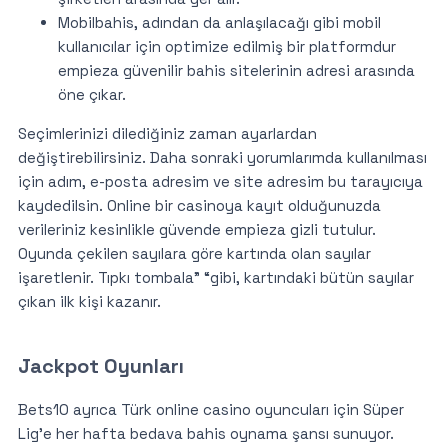
Mobilbahis, adından da anlaşılacağı gibi mobil
kullanıcılar için optimize edilmiş bir platformdur
empieza güvenilir bahis sitelerinin adresi arasında
öne çıkar.
Seçimlerinizi dilediğiniz zaman ayarlardan
değiştirebilirsiniz. Daha sonraki yorumlarımda kullanılması
için adım, e-posta adresim ve site adresim bu tarayıcıya
kaydedilsin. Online bir casinoya kayıt olduğunuzda
verileriniz kesinlikle güvende empieza gizli tutulur.
Oyunda çekilen sayılara göre kartında olan sayılar
işaretlenir. Tıpkı tombala” “gibi, kartındaki bütün sayılar
çıkan ilk kişi kazanır.
Jackpot Oyunları
Bets10 ayrıca Türk online casino oyuncuları için Süper
Lig’e her hafta bedava bahis oynama şansı sunuyor.