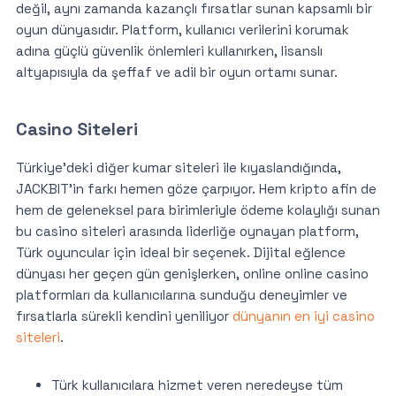
değil, aynı zamanda kazançlı fırsatlar sunan kapsamlı bir
oyun dünyasıdır. Platform, kullanıcı verilerini korumak
adına güçlü güvenlik önlemleri kullanırken, lisanslı
altyapısıyla da şeffaf ve adil bir oyun ortamı sunar.
Casino Siteleri
Türkiye’deki diğer kumar siteleri ile kıyaslandığında,
JACKBIT’in farkı hemen göze çarpıyor. Hem kripto afin de
hem de geleneksel para birimleriyle ödeme kolaylığı sunan
bu casino siteleri arasında liderliğe oynayan platform,
Türk oyuncular için ideal bir seçenek. Dijital eğlence
dünyası her geçen gün genişlerken, online online casino
platformları da kullanıcılarına sunduğu deneyimler ve
fırsatlarla sürekli kendini yeniliyor
dünyanın en iyi casino
siteleri
.
Türk kullanıcılara hizmet veren neredeyse tüm