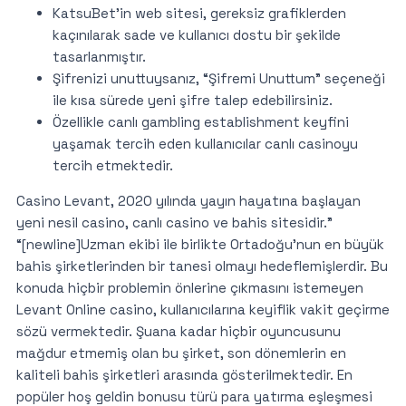
KatsuBet’in web sitesi, gereksiz grafiklerden
kaçınılarak sade ve kullanıcı dostu bir şekilde
tasarlanmıştır.
Şifrenizi unuttuysanız, “Şifremi Unuttum” seçeneği
ile kısa sürede yeni şifre talep edebilirsiniz.
Özellikle canlı gambling establishment keyfini
yaşamak tercih eden kullanıcılar canlı casinoyu
tercih etmektedir.
Casino Levant, 2020 yılında yayın hayatına başlayan
yeni nesil casino, canlı casino ve bahis sitesidir.”
“[newline]Uzman ekibi ile birlikte Ortadoğu’nun en büyük
bahis şirketlerinden bir tanesi olmayı hedeflemişlerdir. Bu
konuda hiçbir problemin önlerine çıkmasını istemeyen
Levant Online casino, kullanıcılarına keyiflik vakit geçirme
sözü vermektedir. Şuana kadar hiçbir oyuncusunu
mağdur etmemiş olan bu şirket, son dönemlerin en
kaliteli bahis şirketleri arasında gösterilmektedir. En
popüler hoş geldin bonusu türü para yatırma eşleşmesi