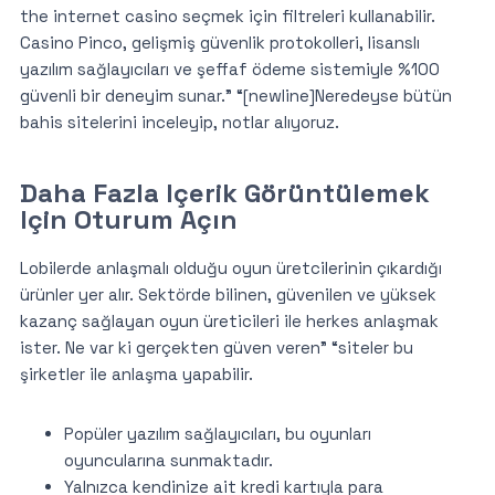
the internet casino seçmek için filtreleri kullanabilir.
Casino Pinco, gelişmiş güvenlik protokolleri, lisanslı
yazılım sağlayıcıları ve şeffaf ödeme sistemiyle %100
güvenli bir deneyim sunar.” “[newline]Neredeyse bütün
bahis sitelerini inceleyip, notlar alıyoruz.
Daha Fazla Içerik Görüntülemek
Için Oturum Açın
Lobilerde anlaşmalı olduğu oyun üretcilerinin çıkardığı
ürünler yer alır. Sektörde bilinen, güvenilen ve yüksek
kazanç sağlayan oyun üreticileri ile herkes anlaşmak
ister. Ne var ki gerçekten güven veren” “siteler bu
şirketler ile anlaşma yapabilir.
Popüler yazılım sağlayıcıları, bu oyunları
oyuncularına sunmaktadır.
Yalnızca kendinize ait kredi kartıyla para