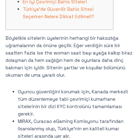
En İyi Çevrimiçi Bahis Siteleri
Türkiye’de Güvenilir Bahis Sitesi
Seçerken Nelere Dikkat Edilmeli?
Böylelikle sitelerin üyelerinin herhangi bir haksızlığa
uğramalarının da önüne geçilir. Eğer verdiğin süre bir
saatten fazla ise the woman saat başı ayağa kalkıp biraz
dolaşman da hem sağlığın hem de oyunlara daha dinç
bakman için iyidir. Sitenin şartlar ve koşullar bölümünü
okuman de uma yararlı olur.
Oyuncu güvenliğini korumak için, Kanada merkezli
tüm düzenlemeye tabi çevrimiçi kumarhane
sitelerinin bir dizi KYC kontrolünü tamamlaması
gerekir.
MIRAX, Curacao eGaming Komisyonu tarafından
lisanslanmış olup, Türkiye’nin en kaliteli kumar
siteleri arasında yer alır.