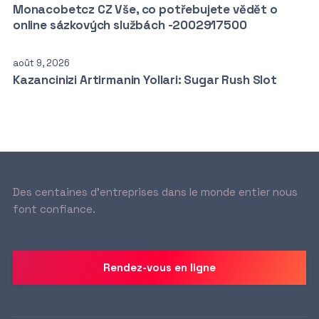
Monacobetcz CZ Vše, co potřebujete vědět o
online sázkových službách -2002917500
août 9, 2026
Kazancinizi Artirmanin Yollari: Sugar Rush Slot
Des centaines d’entreprises dans le monde entier nous
font confiance.
Rendez-vous en ligne