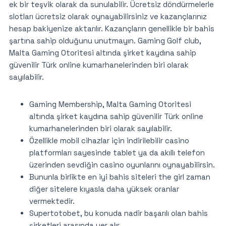
ek bir teşvik olarak da sunulabilir. Ücretsiz döndürmelerle
slotları ücretsiz olarak oynayabilirsiniz ve kazançlarınız
hesap bakiyenize aktarılır. Kazançların genellikle bir bahis
şartına sahip olduğunu unutmayın. Gaming Golf club,
Malta Gaming Otoritesi altında şirket kaydına sahip
güvenilir Türk online kumarhanelerinden biri olarak
sayılabilir.
Gaming Membership, Malta Gaming Otoritesi
altında şirket kaydına sahip güvenilir Türk online
kumarhanelerinden biri olarak sayılabilir.
Özellikle mobil cihazlar için indirilebilir casino
platformları sayesinde tablet ya da akıllı telefon
üzerinden sevdiğin casino oyunlarını oynayabilirsin.
Bununla birlikte en iyi bahis siteleri the girl zaman
diğer sitelere kıyasla daha yüksek oranlar
vermektedir.
Supertotobet, bu konuda nadir başarılı olan bahis
şirketleri arasında yer alır.