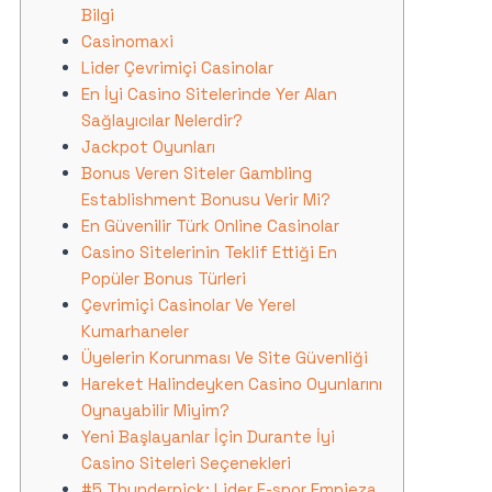
Bilgi
Casinomaxi
Lider Çevrimiçi Casinolar
En İyi Casino Sitelerinde Yer Alan
Sağlayıcılar Nelerdir?
Jackpot Oyunları
Bonus Veren Siteler Gambling
Establishment Bonusu Verir Mi?
En Güvenilir Türk Online Casinolar
Casino Sitelerinin Teklif Ettiği En
Popüler Bonus Türleri
Çevrimiçi Casinolar Ve Yerel
Kumarhaneler
Üyelerin Korunması Ve Site Güvenliği
Hareket Halindeyken Casino Oyunlarını
Oynayabilir Miyim?
Yeni Başlayanlar İçin Durante İyi
Casino Siteleri Seçenekleri
#5 Thunderpick: Lider E-spor Empieza