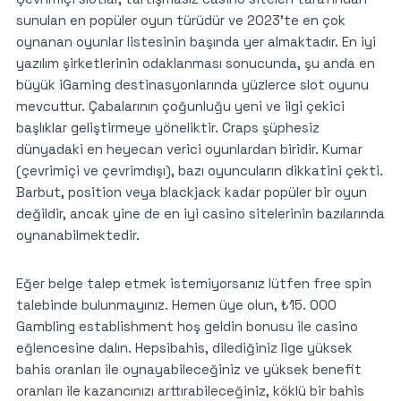
sunulan en popüler oyun türüdür ve 2023’te en çok
oynanan oyunlar listesinin başında yer almaktadır. En iyi
yazılım şirketlerinin odaklanması sonucunda, şu anda en
büyük iGaming destinasyonlarında yüzlerce slot oyunu
mevcuttur. Çabalarının çoğunluğu yeni ve ilgi çekici
başlıklar geliştirmeye yöneliktir. Craps şüphesiz
dünyadaki en heyecan verici oyunlardan biridir. Kumar
(çevrimiçi ve çevrimdışı), bazı oyuncuların dikkatini çekti.
Barbut, position veya blackjack kadar popüler bir oyun
değildir, ancak yine de en iyi casino sitelerinin bazılarında
oynanabilmektedir.
Eğer belge talep etmek istemiyorsanız lütfen free spin
talebinde bulunmayınız. Hemen üye olun, ₺15. 000
Gambling establishment hoş geldin bonusu ile casino
eğlencesine dalın. Hepsibahis, dilediğiniz lige yüksek
bahis oranları ile oynayabileceğiniz ve yüksek benefit
oranları ile kazancınızı arttırabileceğiniz, köklü bir bahis