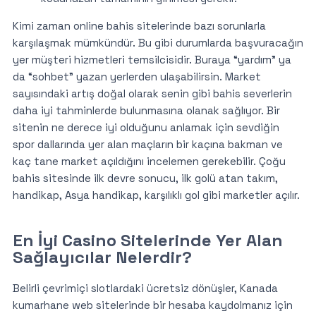
Kimi zaman online bahis sitelerinde bazı sorunlarla
karşılaşmak mümkündür. Bu gibi durumlarda başvuracağın
yer müşteri hizmetleri temsilcisidir. Buraya “yardım” ya
da “sohbet” yazan yerlerden ulaşabilirsin. Market
sayısındaki artış doğal olarak senin gibi bahis severlerin
daha iyi tahminlerde bulunmasına olanak sağlıyor. Bir
sitenin ne derece iyi olduğunu anlamak için sevdiğin
spor dallarında yer alan maçların bir kaçına bakman ve
kaç tane market açıldığını incelemen gerekebilir. Çoğu
bahis sitesinde ilk devre sonucu, ilk golü atan takım,
handikap, Asya handikap, karşılıklı gol gibi marketler açılır.
En İyi Casino Sitelerinde Yer Alan
Sağlayıcılar Nelerdir?
Belirli çevrimiçi slotlardaki ücretsiz dönüşler, Kanada
kumarhane web sitelerinde bir hesaba kaydolmanız için