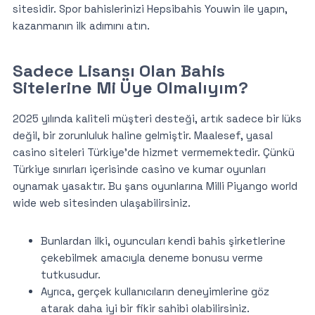
sitesidir. Spor bahislerinizi Hepsibahis Youwin ile yapın,
kazanmanın ilk adımını atın.
Sadece Lisansı Olan Bahis
Sitelerine Mi Üye Olmalıyım?
2025 yılında kaliteli müşteri desteği, artık sadece bir lüks
değil, bir zorunluluk haline gelmiştir. Maalesef, yasal
casino siteleri Türkiye’de hizmet vermemektedir. Çünkü
Türkiye sınırları içerisinde casino ve kumar oyunları
oynamak yasaktır. Bu şans oyunlarına Milli Piyango world
wide web sitesinden ulaşabilirsiniz.
Bunlardan ilki, oyuncuları kendi bahis şirketlerine
çekebilmek amacıyla deneme bonusu verme
tutkusudur.
Ayrıca, gerçek kullanıcıların deneyimlerine göz
atarak daha iyi bir fikir sahibi olabilirsiniz.