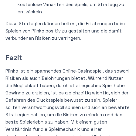
kostenlose Varianten des Spiels, um Strategy zu
entwickeln.
Diese Strategien können helfen, die Erfahrungen beim
Spielen von Plinko positiv zu gestalten und die damit
verbundenen Risiken zu verringern.
Fazit
Plinko ist ein spannendes Online-Casinospiel, das sowohl
Risiken als auch Belohnungen bietet. Während Nutzer
die Möglichkeit haben, durch strategisches Spiel hohe
Gewinne zu erzielen, ist es gleichzeitig wichtig, sich der
Gefahren des Glücksspiels bewusst zu sein. Spieler
sollten verantwortungsvoll spielen und sich an bewährte
Strategien halten, um die Risiken zu mindern und das
beste Spielerlebnis zu haben. Mit einem guten
Verständnis für die Spielmechanik und einer