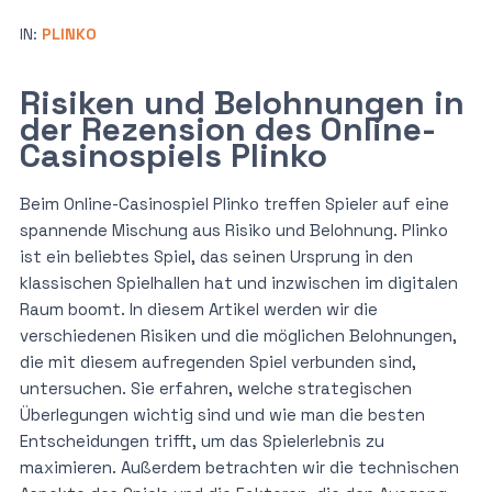
IN:
PLINKO
Risiken und Belohnungen in
der Rezension des Online-
Casinospiels Plinko
Beim Online-Casinospiel Plinko treffen Spieler auf eine
spannende Mischung aus Risiko und Belohnung. Plinko
ist ein beliebtes Spiel, das seinen Ursprung in den
klassischen Spielhallen hat und inzwischen im digitalen
Raum boomt. In diesem Artikel werden wir die
verschiedenen Risiken und die möglichen Belohnungen,
die mit diesem aufregenden Spiel verbunden sind,
untersuchen. Sie erfahren, welche strategischen
Überlegungen wichtig sind und wie man die besten
Entscheidungen trifft, um das Spielerlebnis zu
maximieren. Außerdem betrachten wir die technischen