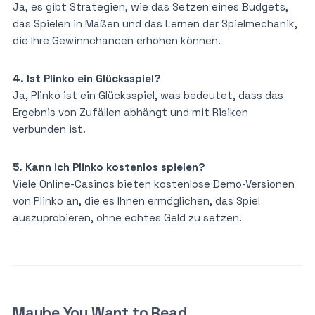
Ja, es gibt Strategien, wie das Setzen eines Budgets,
das Spielen in Maßen und das Lernen der Spielmechanik,
die Ihre Gewinnchancen erhöhen können.
4. Ist Plinko ein Glücksspiel?
Ja, Plinko ist ein Glücksspiel, was bedeutet, dass das
Ergebnis von Zufällen abhängt und mit Risiken
verbunden ist.
5. Kann ich Plinko kostenlos spielen?
Viele Online-Casinos bieten kostenlose Demo-Versionen
von Plinko an, die es Ihnen ermöglichen, das Spiel
auszuprobieren, ohne echtes Geld zu setzen.
Maybe You Want to Read