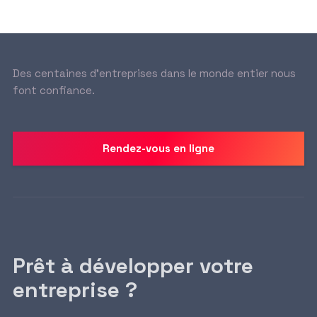
Des centaines d’entreprises dans le monde entier nous
font confiance.
Rendez-vous en ligne
Prêt à développer votre
entreprise ?