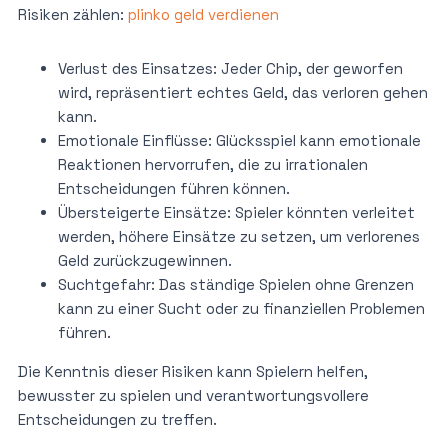
Risiken zählen:
plinko geld verdienen
Verlust des Einsatzes: Jeder Chip, der geworfen
wird, repräsentiert echtes Geld, das verloren gehen
kann.
Emotionale Einflüsse: Glücksspiel kann emotionale
Reaktionen hervorrufen, die zu irrationalen
Entscheidungen führen können.
Übersteigerte Einsätze: Spieler könnten verleitet
werden, höhere Einsätze zu setzen, um verlorenes
Geld zurückzugewinnen.
Suchtgefahr: Das ständige Spielen ohne Grenzen
kann zu einer Sucht oder zu finanziellen Problemen
führen.
Die Kenntnis dieser Risiken kann Spielern helfen,
bewusster zu spielen und verantwortungsvollere
Entscheidungen zu treffen.