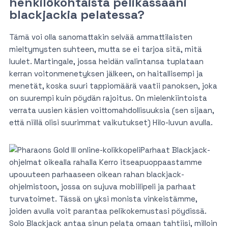
henkilökohtaista pelikassaani
blackjackia pelatessa?
Tämä voi olla sanomattakin selvää ammattilaisten
mieltymysten suhteen, mutta se ei tarjoa sitä, mitä
luulet. Martingale, jossa heidän valintansa tuplataan
kerran voitonmenetyksen jälkeen, on haitallisempi ja
menetät, koska suuri tappiomäärä vaatii panoksen, joka
on suurempi kuin pöydän rajoitus. On mielenkiintoista
verrata uusien käsien voittomahdollisuuksia (sen sijaan,
että niillä olisi suurimmat vaikutukset) Hilo-luvun avulla.
Parhaat Blackjack-
ohjelmat oikealla rahalla Kerro itseapuoppaastamme
upouuteen parhaaseen oikean rahan blackjack-
ohjelmistoon, jossa on sujuva mobiilipeli ja parhaat
turvatoimet. Tässä on yksi monista vinkeistämme,
joiden avulla voit parantaa pelikokemustasi pöydissä.
Solo Blackjack antaa sinun pelata omaan tahtiisi, milloin