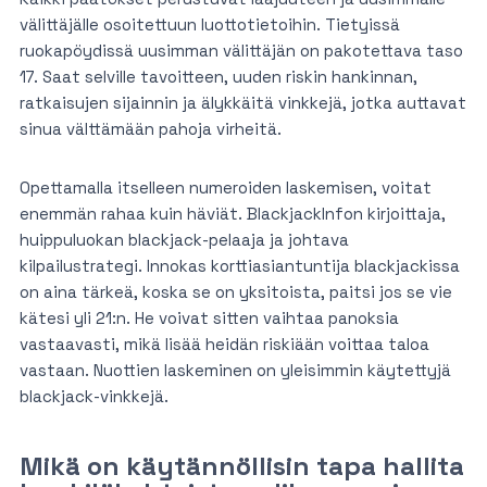
välittäjälle osoitettuun luottotietoihin. Tietyissä
ruokapöydissä uusimman välittäjän on pakotettava taso
17. Saat selville tavoitteen, uuden riskin hankinnan,
ratkaisujen sijainnin ja älykkäitä vinkkejä, jotka auttavat
sinua välttämään pahoja virheitä.
Opettamalla itselleen numeroiden laskemisen, voitat
enemmän rahaa kuin häviät. BlackjackInfon kirjoittaja,
huippuluokan blackjack-pelaaja ja johtava
kilpailustrategi. Innokas korttiasiantuntija blackjackissa
on aina tärkeä, koska se on yksitoista, paitsi jos se vie
kätesi yli 21:n. He voivat sitten vaihtaa panoksia
vastaavasti, mikä lisää heidän riskiään voittaa taloa
vastaan. Nuottien laskeminen on yleisimmin käytettyjä
blackjack-vinkkejä.
Mikä on käytännöllisin tapa hallita