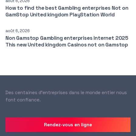
août 6, 2026
How to find the best Gambling enterprises Not on
GamStop United kingdom PlayStation World
août 6, 2026
Non Gamstop Gambling enterprises Internet 2025
This new United kingdom Casinos not on Gamstop
Des centaines d’entreprises dans le monde entier nous
font confiance.
Rendez-vous en ligne