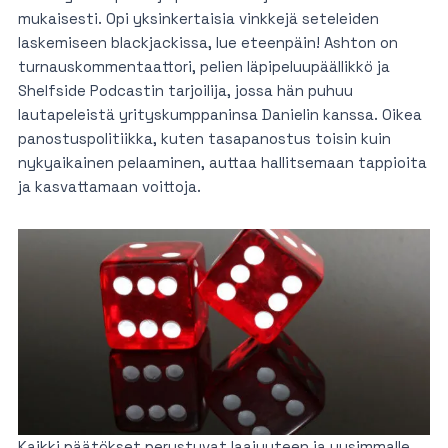
mukaisesti. Opi yksinkertaisia ​​vinkkejä seteleiden
laskemiseen blackjackissa, lue eteenpäin! Ashton on
turnauskommentaattori, pelien läpipeluupäällikkö ja
Shelfside Podcastin tarjoilija, jossa hän puhuu
lautapeleistä yrityskumppaninsa Danielin kanssa. Oikea
panostuspolitiikka, kuten tasapanostus toisin kuin
nykyaikainen pelaaminen, auttaa hallitsemaan tappioita
ja kasvattamaan voittoja.
Kaikki päätökset perustuvat laajuuteen ja uusimmalle