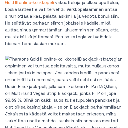
Gold III online-kolikkopeli
vakuutteluja ja ulkoa opettelua,
koska laitteet eivät tervehdi. Verkkopelaaminen antaa
sinun ottaa aikaa, pelata laskimilla ja vedota bonuksiin.
He selittävät parhaan siirron jokaiselle kädelle, mikä
auttaa sinua ymmärtämään lyhyemmin sen sijaan, että
muistaisit kirjoittamasi. Perusstrategia voi vaihdella
hieman terassiasian mukaan.
Blackjack-strategian
oppiminen voi tuntua pelottavalta, mutta huijauskerros
tekee jostakin helppoa. Jos kahden krediitin panoksesi
on noin 16 tai enemmän, paras vaihtoehtosi on jäädä.
Uusin Blackjack-peli, jolla saat korkean RTP:n MrQ:llesi,
on Multihand Vegas Strip Blackjack, jonka RTP on jopa
99,69 %. Siinä on kaikki suositut etupuolen panokset ja
olet oikea kasinojakaja – se on Blackjack parhaimmillaan.
Jokaisesta kädestä voitot maksetaan erikseen, mikä
tarkoittaa useita mahdollisuuksia olla onnekas mestari.
Multihand Las Vegas Remove Blackjack – Jos olet myös