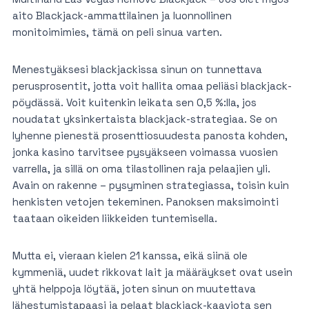
aito Blackjack-ammattilainen ja luonnollinen
monitoimimies, tämä on peli sinua varten.
Menestyäksesi blackjackissa sinun on tunnettava
perusprosentit, jotta voit hallita omaa peliäsi blackjack-
pöydässä. Voit kuitenkin leikata sen 0,5 %:lla, jos
noudatat yksinkertaista blackjack-strategiaa. Se on
lyhenne pienestä prosenttiosuudesta panosta kohden,
jonka kasino tarvitsee pysyäkseen voimassa vuosien
varrella, ja sillä on oma tilastollinen raja pelaajien yli.
Avain on rakenne – pysyminen strategiassa, toisin kuin
henkisten vetojen tekeminen. Panoksen maksimointi
taataan oikeiden liikkeiden tuntemisella.
Mutta ei, vieraan kielen 21 kanssa, eikä siinä ole
kymmeniä, uudet rikkovat lait ja määräykset ovat usein
yhtä helppoja löytää, joten sinun on muutettava
lähestymistapaasi ja pelaat blackjack-kaaviota sen