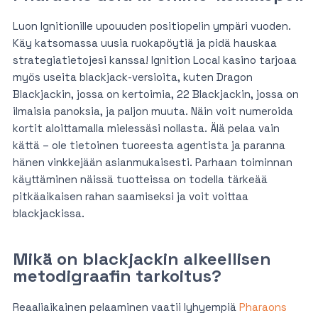
Luon Ignitionille upouuden positiopelin ympäri vuoden.
Käy katsomassa uusia ruokapöytiä ja pidä hauskaa
strategiatietojesi kanssa! Ignition Local kasino tarjoaa
myös useita blackjack-versioita, kuten Dragon
Blackjackin, jossa on kertoimia, 22 Blackjackin, jossa on
ilmaisia ​​panoksia, ja paljon muuta. Näin voit numeroida
kortit aloittamalla mielessäsi nollasta. Älä pelaa vain
kättä – ole tietoinen tuoreesta agentista ja paranna
hänen vinkkejään asianmukaisesti. Parhaan toiminnan
käyttäminen näissä tuotteissa on todella tärkeää
pitkäaikaisen rahan saamiseksi ja voit voittaa
blackjackissa.
Mikä on blackjackin alkeellisen
metodigraafin tarkoitus?
Reaaliaikainen pelaaminen vaatii lyhyempiä
Pharaons