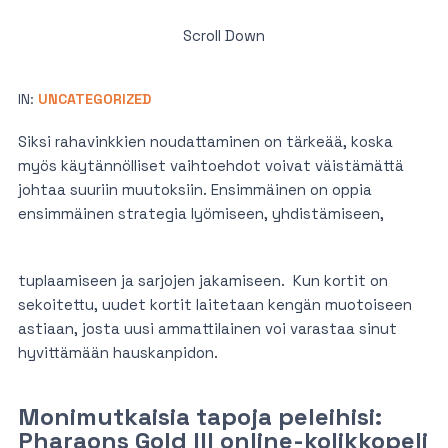
Scroll Down
IN:
UNCATEGORIZED
Siksi rahavinkkien noudattaminen on tärkeää, koska
myös käytännölliset vaihtoehdot voivat väistämättä
johtaa suuriin muutoksiin. Ensimmäinen on oppia
ensimmäinen strategia lyömiseen, yhdistämiseen,
tuplaamiseen ja sarjojen jakamiseen.
Kun kortit on
sekoitettu, uudet kortit laitetaan kengän muotoiseen
astiaan, josta uusi ammattilainen voi varastaa sinut
hyvittämään hauskanpidon.
Monimutkaisia ​​tapoja peleihisi:
Pharaons Gold III online-kolikkopeli