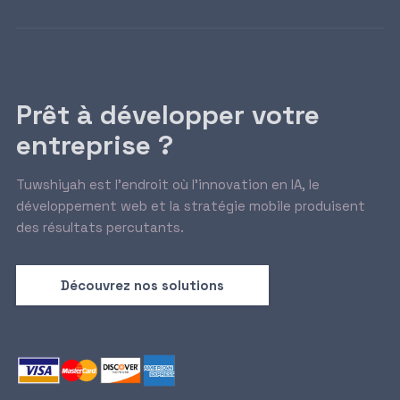
Prêt à développer votre
entreprise ?
Tuwshiyah est l’endroit où l’innovation en IA, le
développement web et la stratégie mobile produisent
des résultats percutants.
Découvrez nos solutions