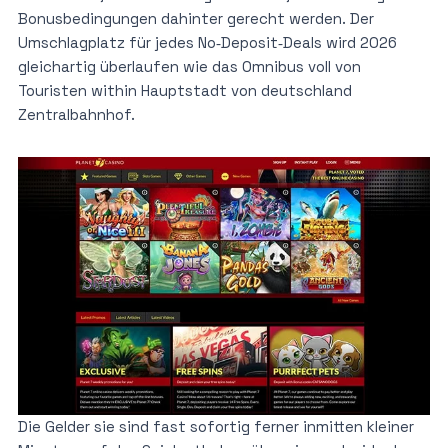
Bonusbedingungen dahinter gerecht werden. Der
Umschlagplatz für jedes No‑Deposit‑Deals wird 2026
gleichartig überlaufen wie das Omnibus voll von
Touristen within Hauptstadt von deutschland
Zentralbahnhof.
Die Gelder sie sind fast sofortig ferner inmitten kleiner