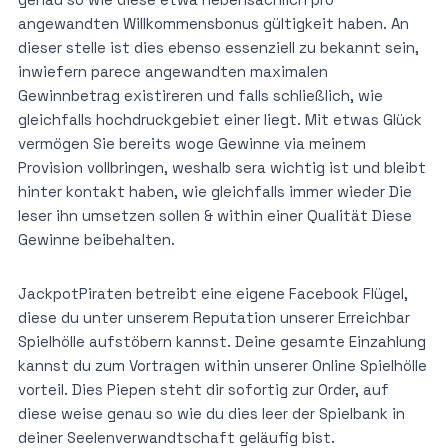
angewandten Willkommensbonus gültigkeit haben. An
dieser stelle ist dies ebenso essenziell zu bekannt sein,
inwiefern parece angewandten maximalen
Gewinnbetrag existireren und falls schließlich, wie
gleichfalls hochdruckgebiet einer liegt. Mit etwas Glück
vermögen Sie bereits woge Gewinne via meinem
Provision vollbringen, weshalb sera wichtig ist und bleibt
hinter kontakt haben, wie gleichfalls immer wieder Die
leser ihn umsetzen sollen & within einer Qualität Diese
Gewinne beibehalten.
JackpotPiraten betreibt eine eigene Facebook Flügel,
diese du unter unserem Reputation unserer Erreichbar
Spielhölle aufstöbern kannst. Deine gesamte Einzahlung
kannst du zum Vortragen within unserer Online Spielhölle
vorteil. Dies Piepen steht dir sofortig zur Order, auf
diese weise genau so wie du dies leer der Spielbank in
deiner Seelenverwandtschaft geläufig bist.