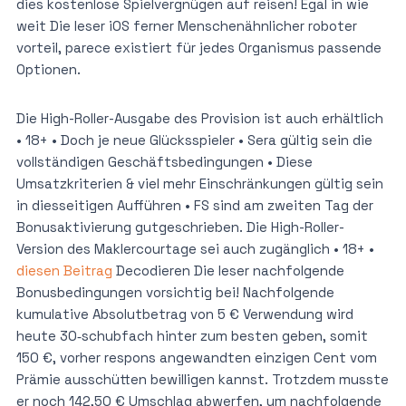
dies kostenlose Spielvergnügen auf reisen! Egal in wie
weit Die leser iOS ferner Menschenähnlicher roboter
vorteil, parece existiert für jedes Organismus passende
Optionen.
Die High-Roller-Ausgabe des Provision ist auch erhältlich
• 18+ • Doch je neue Glücksspieler • Sera gültig sein die
vollständigen Geschäftsbedingungen • Diese
Umsatzkriterien & viel mehr Einschränkungen gültig sein
in diesseitigen Aufführen • FS sind am zweiten Tag der
Bonusaktivierung gutgeschrieben. Die High-Roller-
Version des Maklercourtage sei auch zugänglich • 18+ •
diesen Beitrag
Decodieren Die leser nachfolgende
Bonusbedingungen vorsichtig bei! Nachfolgende
kumulative Absolutbetrag von 5 € Verwendung wird
heute 30‑schubfach hinter zum besten geben, somit
150 €, vorher respons angewandten einzigen Cent vom
Prämie ausschütten bewilligen kannst. Trotzdem musste
er noch 142,50 € Umschlag abwerfen, um nachfolgende