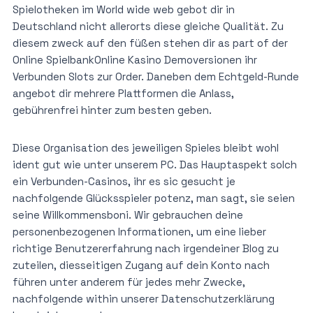
Spielotheken im World wide web gebot dir in
Deutschland nicht allerorts diese gleiche Qualität. Zu
diesem zweck auf den füßen stehen dir as part of der
Online SpielbankOnline Kasino Demoversionen ihr
Verbunden Slots zur Order. Daneben dem Echtgeld-Runde
angebot dir mehrere Plattformen die Anlass,
gebührenfrei hinter zum besten geben.
Diese Organisation des jeweiligen Spieles bleibt wohl
ident gut wie unter unserem PC. Das Hauptaspekt solch
ein Verbunden-Casinos, ihr es sic gesucht je
nachfolgende Glücksspieler potenz, man sagt, sie seien
seine Willkommensboni. Wir gebrauchen deine
personenbezogenen Informationen, um eine lieber
richtige Benutzererfahrung nach irgendeiner Blog zu
zuteilen, diesseitigen Zugang auf dein Konto nach
führen unter anderem für jedes mehr Zwecke,
nachfolgende within unserer Datenschutzerklärung