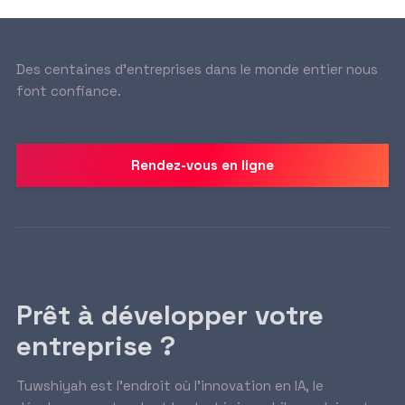
Des centaines d’entreprises dans le monde entier nous
font confiance.
Rendez-vous en ligne
Prêt à développer votre
entreprise ?
Tuwshiyah est l’endroit où l’innovation en IA, le