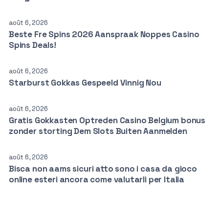
août 6, 2026
Beste Fre Spins 2026 Aanspraak Noppes Casino
Spins Deals!
août 6, 2026
Starburst Gokkas Gespeeld Vinnig Nou
août 6, 2026
Gratis Gokkasten Optreden Casino Belgium bonus
zonder storting Dem Slots Buiten Aanmelden
août 6, 2026
Bisca non aams sicuri atto sono i casa da gioco
online esteri ancora come valutarli per Italia