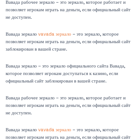
Вавада рабочее зеркало – это зеркало, которое работает и
позволяет игрокам играть на деньги, если официальный сайт
не доступен.
Вавада зеркало
vavada зеркало
– это зеркало, которое
позволяет игрокам играть на деньги, если официальный сайт
заблокирован в вашей стране.
Вавада зеркало – это зеркало официального сайта Вавада,
которое позволяет игрокам доступаться к казино, если
официальный сайт заблокирован в вашей стране.
Вавада рабочее зеркало – это зеркало, которое работает и
позволяет игрокам играть на деньги, если официальный сайт
не доступен.
Вавада зеркало
vavada зеркало
– это зеркало, которое
позволяет игрокам играть на деньги, если официальный сайт