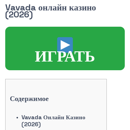
Vavada онлайн казино
(2026)
ИГРАТЬ
Содержимое
Vavada Онлайн Казино
(2026)