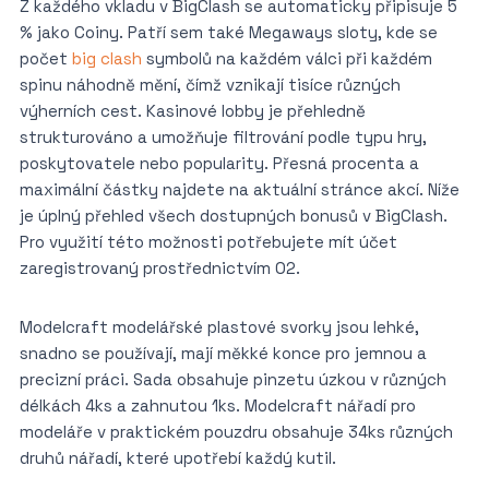
Z každého vkladu v BigClash se automaticky připisuje 5
% jako Coiny. Patří sem také Megaways sloty, kde se
počet
big clash
symbolů na každém válci při každém
spinu náhodně mění, čímž vznikají tisíce různých
výherních cest. Kasinové lobby je přehledně
strukturováno a umožňuje filtrování podle typu hry,
poskytovatele nebo popularity. Přesná procenta a
maximální částky najdete na aktuální stránce akcí. Níže
je úplný přehled všech dostupných bonusů v BigClash.
Pro využití této možnosti potřebujete mít účet
zaregistrovaný prostřednictvím O2.
Modelcraft modelářské plastové svorky jsou lehké,
snadno se používají, mají měkké konce pro jemnou a
precizní práci. Sada obsahuje pinzetu úzkou v různých
délkách 4ks a zahnutou 1ks. Modelcraft nářadí pro
modeláře v praktickém pouzdru obsahuje 34ks různých
druhů nářadí, které upotřebí každý kutil.