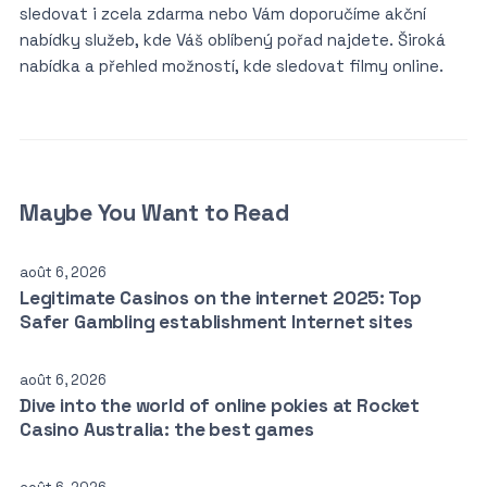
sledovat i zcela zdarma nebo Vám doporučíme akční
nabídky služeb, kde Váš oblíbený pořad najdete. Široká
nabídka a přehled možností, kde sledovat filmy online.
Maybe You Want to Read
août 6, 2026
Legitimate Casinos on the internet 2025: Top
Safer Gambling establishment Internet sites
août 6, 2026
Dive into the world of online pokies at Rocket
Casino Australia: the best games