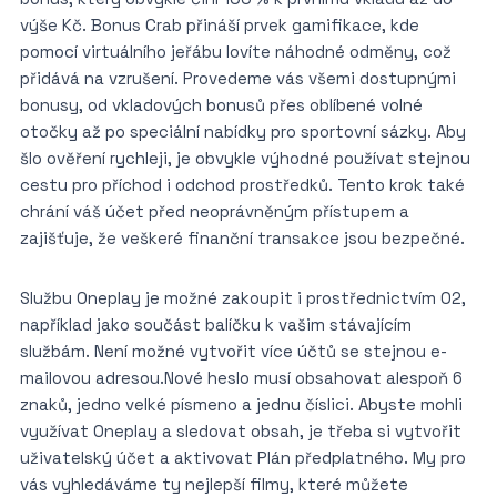
výše Kč. Bonus Crab přináší prvek gamifikace, kde
pomocí virtuálního jeřábu lovíte náhodné odměny, což
přidává na vzrušení. Provedeme vás všemi dostupnými
bonusy, od vkladových bonusů přes oblíbené volné
otočky až po speciální nabídky pro sportovní sázky. Aby
šlo ověření rychleji, je obvykle výhodné používat stejnou
cestu pro příchod i odchod prostředků. Tento krok také
chrání váš účet před neoprávněným přístupem a
zajišťuje, že veškeré finanční transakce jsou bezpečné.
Službu Oneplay je možné zakoupit i prostřednictvím O2,
například jako součást balíčku k vašim stávajícím
službám. Není možné vytvořit více účtů se stejnou e-
mailovou adresou.Nové heslo musí obsahovat alespoň 6
znaků, jedno velké písmeno a jednu číslici. Abyste mohli
využívat Oneplay a sledovat obsah, je třeba si vytvořit
uživatelský účet a aktivovat Plán předplatného. My pro
vás vyhledáváme ty nejlepší filmy, které můžete