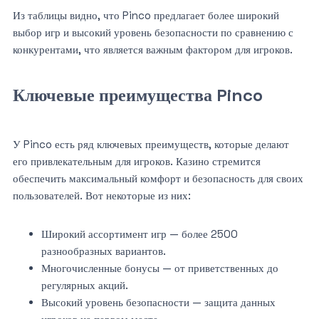
Из таблицы видно, что Pinco предлагает более широкий
выбор игр и высокий уровень безопасности по сравнению с
конкурентами, что является важным фактором для игроков.
Ключевые преимущества Pinco
У Pinco есть ряд ключевых преимуществ, которые делают
его привлекательным для игроков. Казино стремится
обеспечить максимальный комфорт и безопасность для своих
пользователей. Вот некоторые из них:
Широкий ассортимент игр — более 2500
разнообразных вариантов.
Многочисленные бонусы — от приветственных до
регулярных акций.
Высокий уровень безопасности — защита данных