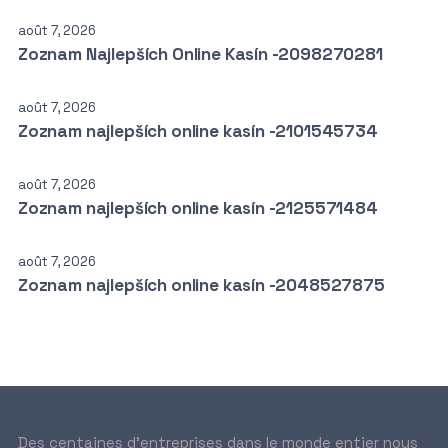
août 7, 2026
Zoznam Najlepších Online Kasín -2098270281
août 7, 2026
Zoznam najlepších online kasín -2101545734
août 7, 2026
Zoznam najlepších online kasín -2125571484
août 7, 2026
Zoznam najlepších online kasín -2048527875
Des centaines d’entreprises dans le monde entier nous