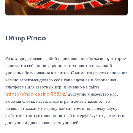
Обзор Pinco
Pinco представляет собой передовое онлайн-казино, которое
сочетает в себе инновационные технологии и высокий
уровень обслуживания клиентов. С момента своего основания
казино зарекомендовало себя как надежная и безопасная
платформа для азартных игр, и именно на сайте
https://pinco-casino-365.kz/
доступно множество игр,
включая слоты, настольные игры и живые казино, что
позволяет каждому игроку найти что-то по своему вкусу.
Сайт имеет интуитивно понятный интерфейс, что делает его
доступным для игроков всех уровней.