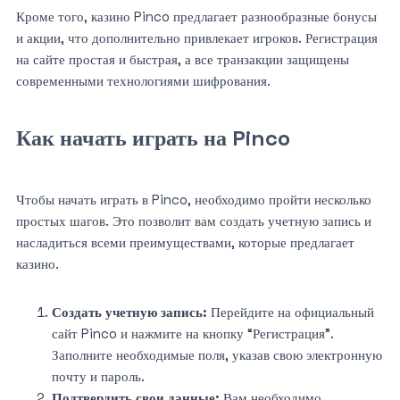
Кроме того, казино Pinco предлагает разнообразные бонусы
и акции, что дополнительно привлекает игроков. Регистрация
на сайте простая и быстрая, а все транзакции защищены
современными технологиями шифрования.
Как начать играть на Pinco
Чтобы начать играть в Pinco, необходимо пройти несколько
простых шагов. Это позволит вам создать учетную запись и
насладиться всеми преимуществами, которые предлагает
казино.
Создать учетную запись:
Перейдите на официальный
сайт Pinco и нажмите на кнопку “Регистрация”.
Заполните необходимые поля, указав свою электронную
почту и пароль.
Подтвердить свои данные:
Вам необходимо