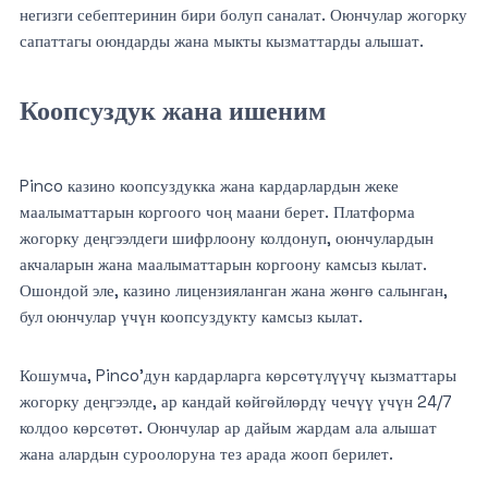
негизги себептеринин бири болуп саналат. Оюнчулар жогорку
сапаттагы оюндарды жана мыкты кызматтарды алышат.
Коопсуздук жана ишеним
Pinco казино коопсуздукка жана кардарлардын жеке
маалыматтарын коргоого чоң маани берет. Платформа
жогорку деңгээлдеги шифрлоону колдонуп, оюнчулардын
акчаларын жана маалыматтарын коргоону камсыз кылат.
Ошондой эле, казино лицензияланган жана жөнгө салынган,
бул оюнчулар үчүн коопсуздукту камсыз кылат.
Кошумча, Pinco’дун кардарларга көрсөтүлүүчү кызматтары
жогорку деңгээлде, ар кандай көйгөйлөрдү чечүү үчүн 24/7
колдоо көрсөтөт. Оюнчулар ар дайым жардам ала алышат
жана алардын суроолоруна тез арада жооп берилет.