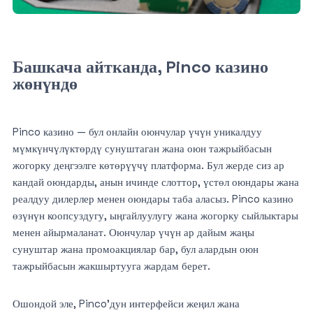
Башкача айтканда, Pinco казино
жөнүндө
Pinco казино — бул онлайн оюнчулар үчүн уникалдуу
мүмкүнчүлүктөрдү сунуштаган жана оюн тажрыйбасын
жогорку деңгээлге көтөрүүчү платформа. Бул жерде сиз ар
кандай оюндарды, анын ичинде слоттор, үстөл оюндары жана
реалдуу дилерлер менен оюндары таба аласыз. Pinco казино
өзүнүн коопсуздугу, ыңгайлуулугу жана жогорку сыйлыктары
менен айырмаланат. Оюнчулар үчүн ар дайым жаңы
сунуштар жана промоакциялар бар, бул алардын оюн
тажрыйбасын жакшыртууга жардам берет.
Ошондой эле, Pinco’дун интерфейси жеңил жана