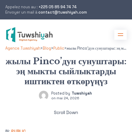
Appelez nous au :
+225 05 85 94 74 74
Envoyer un mail à
contact@tuwshiyah.com
Agence Tuwshiyah
>
Blog
>
Public
>
жылы Pinco’дун сунуштары: эң мыкты сыйлыктарды иштиктен өткөрүңүз
жылы Pinco’дун сунуштары:
эң мыкты сыйлыктарды
иштиктен өткөрүңүз
Posted by
Tuwshiyah
on
mai 24, 2026
Scroll Down
IN:
PUBLIC