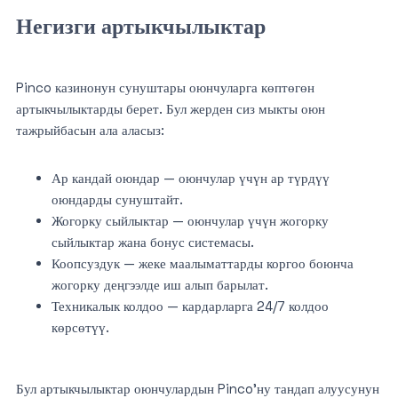
Негизги артыкчылыктар
Pinco казинонун сунуштары оюнчуларга көптөгөн
артыкчылыктарды берет. Бул жерден сиз мыкты оюн
тажрыйбасын ала аласыз:
Ар кандай оюндар — оюнчулар үчүн ар түрдүү
оюндарды сунуштайт.
Жогорку сыйлыктар — оюнчулар үчүн жогорку
сыйлыктар жана бонус системасы.
Коопсуздук — жеке маалыматтарды коргоо боюнча
жогорку деңгээлде иш алып барылат.
Техникалык колдоо — кардарларга 24/7 колдоо
көрсөтүү.
Бул артыкчылыктар оюнчулардын Pinco’ну тандап алуусунун