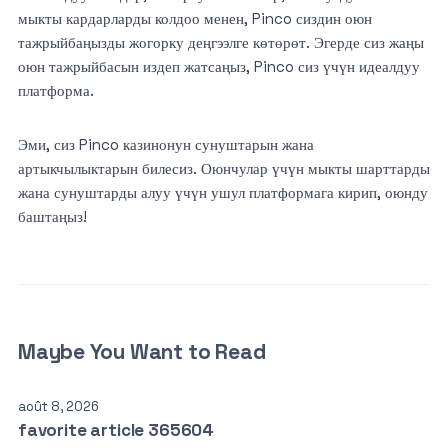
мыкты кардарларды колдоо менен, Pinco сиздин оюн
тажрыйбаңызды жогорку деңгээлге көтөрөт. Эгерде сиз жаңы
оюн тажрыйбасын издеп жатсаңыз, Pinco сиз үчүн идеалдуу
платформа.
Эми, сиз Pinco казинонун сунуштарын жана
артыкчылыктарын билесиз. Оюнчулар үчүн мыкты шарттарды
жана сунуштарды алуу үчүн ушул платформага кирип, оюнду
баштаңыз!
Maybe You Want to Read
août 8, 2026
favorite article 365604