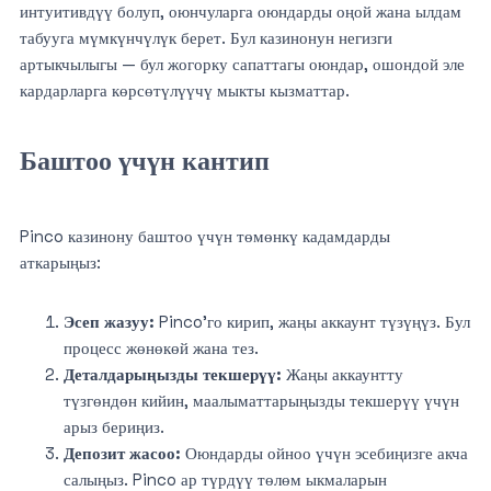
интуитивдүү болуп, оюнчуларга оюндарды оңой жана ылдам
табууга мүмкүнчүлүк берет. Бул казинонун негизги
артыкчылыгы — бул жогорку сапаттагы оюндар, ошондой эле
кардарларга көрсөтүлүүчү мыкты кызматтар.
Баштоо үчүн кантип
Pinco казинону баштоо үчүн төмөнкү кадамдарды
аткарыңыз:
Эсеп жазуу:
Pinco’го кирип, жаңы аккаунт түзүңүз. Бул
процесс жөнөкөй жана тез.
Деталдарыңызды текшерүү:
Жаңы аккаунтту
түзгөндөн кийин, маалыматтарыңызды текшерүү үчүн
арыз бериңиз.
Депозит жасоо:
Оюндарды ойноо үчүн эсебиңизге акча
салыңыз. Pinco ар түрдүү төлөм ыкмаларын