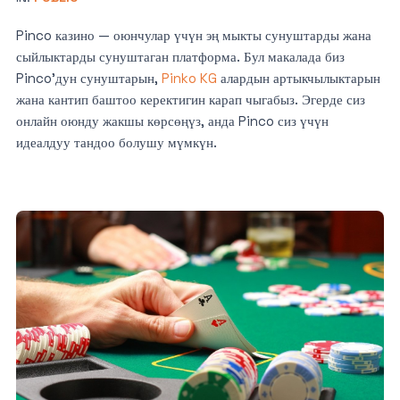
Pinco казино — оюнчулар үчүн эң мыкты сунуштарды жана
сыйлыктарды сунуштаган платформа. Бул макалада биз
Pinco’дун сунуштарын,
Pinko KG
алардын артыкчылыктарын
жана кантип баштоо керектигин карап чыгабыз. Эгерде сиз
онлайн оюнду жакшы көрсөңүз, анда Pinco сиз үчүн
идеалдуу тандоо болушу мүмкүн.