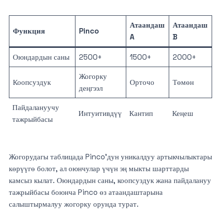
Атаандаш
Атаандаш
Функция
Pinco
A
B
Оюндардын саны
2500+
1500+
2000+
Жогорку
Коопсуздук
Орточо
Төмөн
деңгээл
Пайдалануучу
Интуитивдүү
Кантип
Кеңеш
тажрыйбасы
Жогорудагы таблицада Pinco’дун уникалдуу артыкчылыктары
көрүүгө болот, ал оюнчулар үчүн эң мыкты шарттарды
камсыз кылат. Оюндардын саны, коопсуздук жана пайдалануу
тажрыйбасы боюнча Pinco өз атаандаштарына
салыштырмалуу жогорку орунда турат.