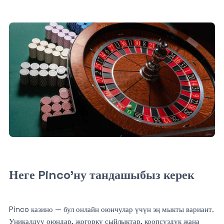
Неге Pinco’ну тандашыбыз керек
Pinco казино — бул онлайн оюнчулар үчүн эң мыкты вариант.
Уникалдуу оюндар, жогорку сыйлыктар, коопсуздук жана