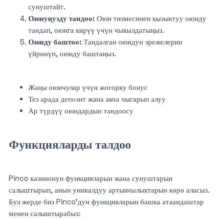
сунуштайт.
Оюнуңузду тандоо:
Оюн тизмесинен кызыктуу оюнду
тандап, оюнга кирүү үчүн чыкылдатыңыз.
Оюнду баштоо:
Тандалган оюндун эрежелерин
үйрөнүп, оюнду баштаңыз.
Жаңы оюнчулар үчүн жогорку бонус
Тез арада депозит жана акча чыгарып алуу
Ар түрдүү оюндардын тандоосу
Функцияларды талдоо
Pinco казинонун функцияларын жана сунуштарын
салыштырып, анын уникалдуу артыкчылыктарын көрө аласыз.
Бул жерде биз Pinco’дун функцияларын башка атаандаштар
менен салыштырабыз: