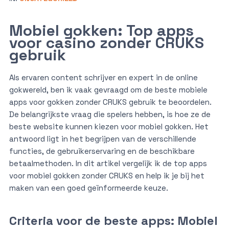
Mobiel gokken: Top apps
voor casino zonder CRUKS
gebruik
Als ervaren content schrijver en expert in de online
gokwereld, ben ik vaak gevraagd om de beste mobiele
apps voor gokken zonder CRUKS gebruik te beoordelen.
De belangrijkste vraag die spelers hebben, is hoe ze de
beste website kunnen kiezen voor mobiel gokken. Het
antwoord ligt in het begrijpen van de verschillende
functies, de gebruikerservaring en de beschikbare
betaalmethoden. In dit artikel vergelijk ik de top apps
voor mobiel gokken zonder CRUKS en help ik je bij het
maken van een goed geïnformeerde keuze.
Criteria voor de beste apps: Mobiel