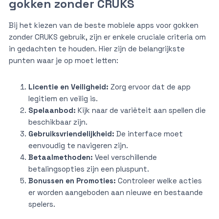
gokken zonder CRUKS
Bij het kiezen van de beste mobiele apps voor gokken
zonder CRUKS gebruik, zijn er enkele cruciale criteria om
in gedachten te houden. Hier zijn de belangrijkste
punten waar je op moet letten:
Licentie en Veiligheid:
Zorg ervoor dat de app
legitiem en veilig is.
Spelaanbod:
Kijk naar de variëteit aan spellen die
beschikbaar zijn.
Gebruiksvriendelijkheid:
De interface moet
eenvoudig te navigeren zijn.
Betaalmethoden:
Veel verschillende
betalingsopties zijn een pluspunt.
Bonussen en Promoties:
Controleer welke acties
er worden aangeboden aan nieuwe en bestaande
spelers.