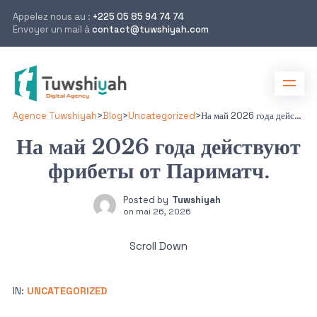
Appelez nous au :
+225 05 85 94 74 74
Envoyer un mail à
contact@tuwshiyah.com
Agence Tuwshiyah
>
Blog
>
Uncategorized
>
На май 2026 года действуют фрибеты от Париматч.
На май 2026 года действуют
фрибеты от Париматч.
Posted by
Tuwshiyah
on
mai 26, 2026
Scroll Down
IN:
UNCATEGORIZED