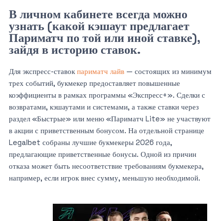
В личном кабинете всегда можно
узнать (какой кэшаут предлагает
Париматч по той или иной ставке),
зайдя в историю ставок.
Для экспресс-ставок
париматч лайв
— состоящих из минимум
трех событий, букмекер предоставляет повышенные
коэффициенты в рамках программы «Экспресс+». Сделки с
возвратами, кэшаутами и системами, а также ставки через
раздел «Быстрые» или меню «Париматч Lite» не участвуют
в акции с приветственным бонусом. На отдельной странице
Legalbet собраны лучшие букмекеры 2026 года,
предлагающие приветственные бонусы. Одной из причин
отказа может быть несоответствие требованиям букмекера,
например, если игрок внес сумму, меньшую необходимой.