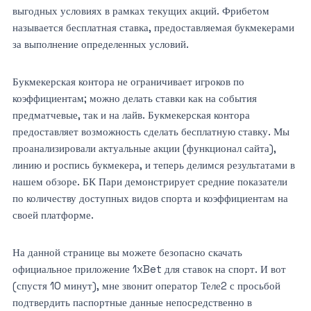
выгодных условиях в рамках текущих акций. Фрибетом
называется бесплатная ставка, предоставляемая букмекерами
за выполнение определенных условий.
Букмекерская контора не ограничивает игроков по
коэффициентам; можно делать ставки как на события
предматчевые, так и на лайв. Букмекерская контора
предоставляет возможность сделать бесплатную ставку. Мы
проанализировали актуальные акции (функционал сайта),
линию и роспись букмекера, и теперь делимся результатами в
нашем обзоре. БК Пари демонстрирует средние показатели
по количеству доступных видов спорта и коэффициентам на
своей платформе.
На данной странице вы можете безопасно скачать
официальное приложение 1xBet для ставок на спорт. И вот
(спустя 10 минут), мне звонит оператор Теле2 с просьбой
подтвердить паспортные данные непосредственно в