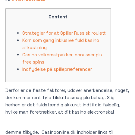
Content
Strategier for at Spiller Russisk roulett
Kom som gang inklusive fuld kasino
afkastning
Casino velkomstpakker, bonusser plu
free spins
Indflydelse på spillepræferencer
Derfor er de fleste faktorer, udover anerkendelse, noget,
der kommer rent føle tilslutte smag plu behag. Slig
herhen er det fuldstændig akkurat indtil dig følgelig,
hvilke man foretrækker, at dit kasino elektronskal
dømme tilbyde.
Casinoonline.dk indholder links til