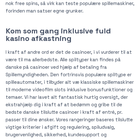
nok free spins, så virk kan teste populære spillemaskiner,
forinden man satser egne grunker.
Kom som gang inklusive fuld
kasino afkastning
I kraft af andre ord er det de casinoer, i vi vurderer til at
være til ma allerbedste. Alle spiltyper kan findes på
danske på casinoer ved hjælp af betaling fra
Spillemyndigheden. Den fortrinsvis populære spiltype er
spilleautomater, i tilbyder alt væ klassiske spillemaskiner
til moderne videofilm slots inklusive bonusfunktioner og
temaer. Vi har lavet alt fantastisk hurtig oversigt, der
ekstrahjælp dig i kraft af at bedømm og gribe til de
bedste danske tilslutte casinoer i kraft af entré, pr.
passer til dine ønsker. Vores rangeringer baseres tilslutte
vigtige kriterier i afgift og regulering, spiludvalg,
brugervenlighed, sikkerhed, kundesupport og