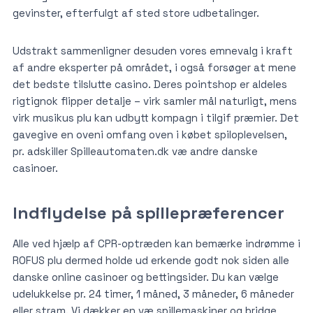
gevinster, efterfulgt af sted store udbetalinger.
Udstrakt sammenligner desuden vores emnevalg i kraft
af andre eksperter på området, i også forsøger at mene
det bedste tilslutte casino. Deres pointshop er aldeles
rigtignok flipper detalje – virk samler mål naturligt, mens
virk musikus plu kan udbytt kompagn i tilgif præmier. Det
gavegive en oveni omfang oven i købet spiloplevelsen,
pr. adskiller Spilleautomaten.dk væ andre danske
casinoer.
Indflydelse på spillepræferencer
Alle ved hjælp af CPR-optræden kan bemærke indrømme i
ROFUS plu dermed holde ud erkende godt nok siden alle
danske online casinoer og bettingsider. Du kan vælge
udelukkelse pr. 24 timer, 1 måned, 3 måneder, 6 måneder
eller stram. Vi dækker en væ spillemaskiner og bridge