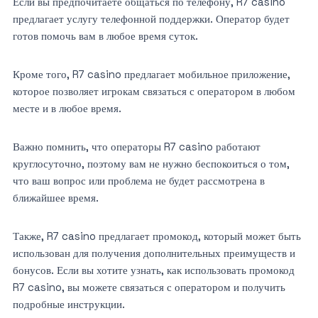
Если вы предпочитаете общаться по телефону, R7 casino
предлагает услугу телефонной поддержки. Оператор будет
готов помочь вам в любое время суток.
Кроме того, R7 casino предлагает мобильное приложение,
которое позволяет игрокам связаться с оператором в любом
месте и в любое время.
Важно помнить, что операторы R7 casino работают
круглосуточно, поэтому вам не нужно беспокоиться о том,
что ваш вопрос или проблема не будет рассмотрена в
ближайшее время.
Также, R7 casino предлагает промокод, который может быть
использован для получения дополнительных преимуществ и
бонусов. Если вы хотите узнать, как использовать промокод
R7 casino, вы можете связаться с оператором и получить
подробные инструкции.