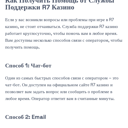
Как Получить Помощь от Службы
Поддержки R7 Казино
Если у вас возникли вопросы или проблемы при игре в R7
казино, не стоит отчаиваться. Служба поддержки R7 казино
работает круглосуточно, чтобы помочь вам в любое время.
Вам доступны несколько способов связи с оператором, чтобы
получить помощь.
Способ 1: Чат-бот
Один из самых быстрых способов связи с оператором – это
чат-бот. Он доступен на официальном сайте R7 казино и
позволяет вам задать вопрос или сообщить о проблеме в
любое время. Оператор ответит вам в считанные минуты.
Способ 2: Email