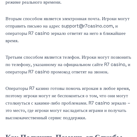
режиме реального времени.
Вторым способом является электронная почта. Игроки могут
отправить письмо на адрес
support@r7casino.com
, и
операторы R7 casino зеркало ответят на него в ближайшее
время.
Третьим способом является телефон. Игроки могут позвонить
по телефону, указанному на официальном сайте R7 casino, и
операторы R7 casino промокод ответят на звонок.
Операторы R7 казино готовы помочь игрокам в любое время,
поэтому игроки могут не беспокоиться о том, что они могут
столкнуться с какими-либо проблемами. R7 casino зеркало –
это место, где игроки могут насладиться играми и получать
высококачественный сервис поддержки.