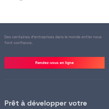
Des centaines d’entreprises dans le monde entier nous
font confiance.
Rendez-vous en ligne
Prêt à développer votre