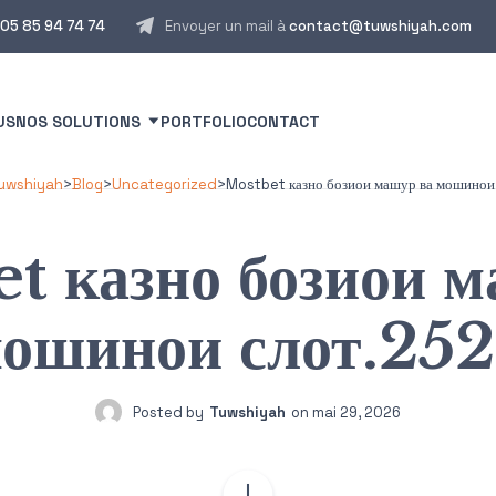
05 85 94 74 74
Envoyer un mail à
contact@tuwshiyah.com
US
NOS SOLUTIONS
PORTFOLIO
CONTACT
uwshiyah
>
Blog
>
Uncategorized
>
Mostbet казно бозиои машур ва мошинои
t казно бозиои м
ошинои слот.25
Posted by
Tuwshiyah
on
mai 29, 2026