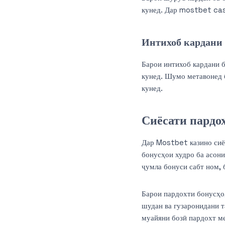
кунед. Дар mostbet cas
Интихоб кардани 
Барои интихоб кардани б
кунед. Шумо метавонед б
кунед.
Сиёсати пардох
Дар Mostbet казино сиёс
бонусҳои худро ба асони
ҷумла бонуси сабт ном, 
Барои пардохти бонусҳо,
шудан ва гузаронидани т
муайяни бозӣ пардохт м