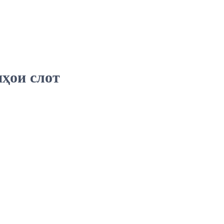
ҳои слот