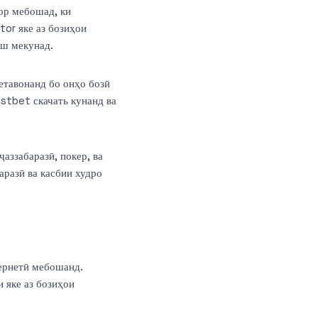
ор мебошад, ки
or яке аз бозиҳои
аш мекунад.
тавонанд бо онҳо бозӣ
stbet скачать кунанд ва
аззабаразӣ, покер, ва
аразӣ ва касбии худро
ернетӣ мебошанд.
 яке аз бозиҳои