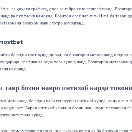
bet аз ҷиҳати графика, оҵоз ва ғайра хеле пешрафтаанд. Бозигар
нанд ва пул ҳасил намоянд. Бозиҳои слот дар mostbet ба таври д
метавонанд бозиҳои нави слотро азмояганд.
 mostbet
ёди бозиҳои слот вуҷуд дорад, ки бозигарон метавонанд онҳоро и
мундариҷа, графика ва оҵоз хеле гуногунанд. Бозигарон метавонанд
асил намоянд.
ӣ тавр бозии навро интихоб карда тавон
о метавонед бозиҳои нави гуногунро интихоб кунед, аз ҷумла mos
р ҷаҳон аст. Барои интихоб кардани бозии нав, шумо метавонед б
уногун истифода кунед.
озӣ, шумо метавонед mostbet скачать кунед ва ба бозиҳои нави г