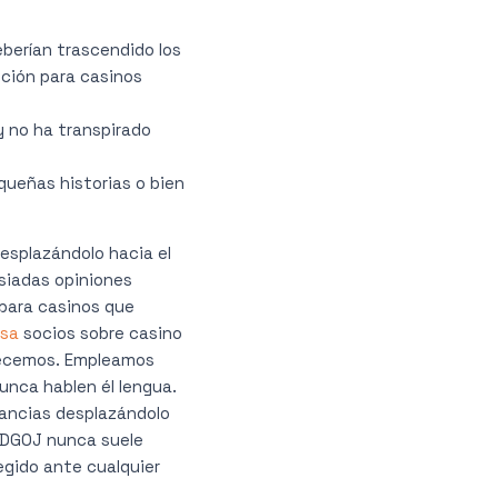
eberían trascendido los
oción para casinos
y no ha transpirado
equeñas historias o bien
desplazándolo hacia el
asiadas opiniones
 para casinos que
rsa
socios sobre casino
frecemos. Empleamos
nca hablen él lengua.
nancias desplazándolo
a DGOJ nunca suele
gido ante cualquier