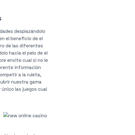
s
nidades desplazándolo
n el beneficio de el
ro de las diferentes
olo hacia el pelo de el
re envite cual si no le
ferente información
ompetir a la ruleta,
cubrir nuestra gama
r único las juegos cual