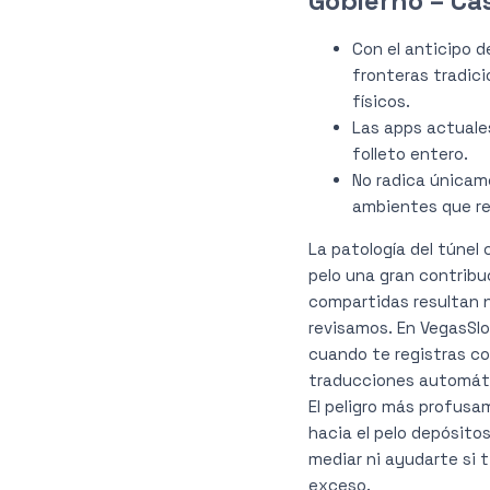
Gobierno – Cas
Con el anticipo d
fronteras tradici
físicos.
Las apps actuale
folleto entero.
No radica únicame
ambientes que re
La patologí­a del túne
pelo una gran contribu
compartidas resultan n
revisamos. En VegasSlo
cuando te registras co
traducciones automáti
El peligro más profusa
hacia el pelo depósitos
mediar ni ayudarte si
exceso.