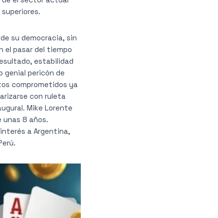
 superiores.
a de su democracia, sin
 el pasar del tiempo
resultado, estabilidad
o genial pericón de
ntos comprometidos ya
arizarse con ruleta
augural. Mike Lorente
e unas 8 años.
interés a Argentina,
Perú.