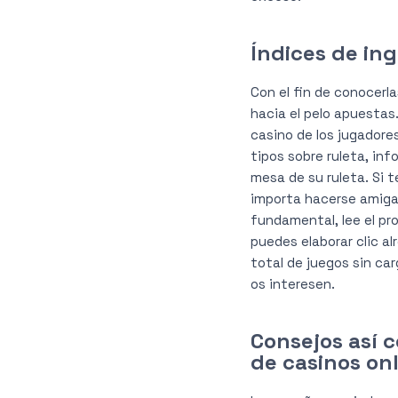
Índices de in
Con el fin de conocerl
hacia el pelo apuestas.
casino de los jugadore
tipos sobre ruleta, inf
mesa de su ruleta. Si t
importa hacerse amiga 
fundamental, lee el pro
puedes elaborar clic a
total de juegos sin car
os interesen.
Consejos así­ 
de casinos on