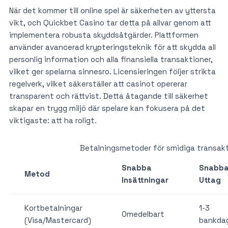
När det kommer till online spel är säkerheten av yttersta
vikt, och Quickbet Casino tar detta på allvar genom att
implementera robusta skyddsåtgärder. Plattformen
använder avancerad krypteringsteknik för att skydda all
personlig information och alla finansiella transaktioner,
vilket ger spelarna sinnesro. Licensieringen följer strikta
regelverk, vilket säkerställer att casinot opererar
transparent och rättvist. Detta åtagande till säkerhet
skapar en trygg miljö där spelare kan fokusera på det
viktigaste: att ha roligt.
Betalningsmetoder för smidiga transak
Snabba
Snabb
Metod
Insättningar
Uttag
Kortbetalningar
1-3
Omedelbart
(Visa/Mastercard)
bankda