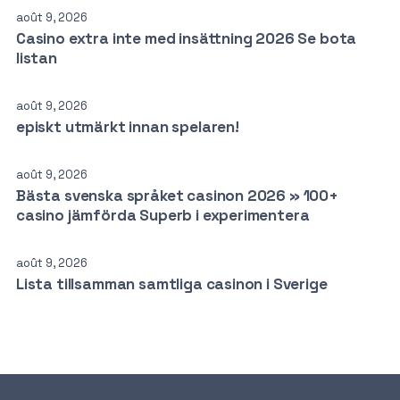
août 9, 2026
Casino extra inte med insättning 2026 Se bota
listan
août 9, 2026
episkt utmärkt innan spelaren!
août 9, 2026
Bästa svenska språket casinon 2026 » 100+
casino jämförda Superb i experimentera
août 9, 2026
Lista tillsamman samtliga casinon i Sverige