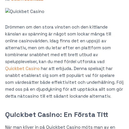
Drömmen om den stora vinsten och den kittlande
känslan av spänning är något som lockar många till
online casinovärlden. Idag finns det en uppsjö av
alternativ, men om du letar efter en plattform som
kombinerar snabbhet med ett brett utbud av
spelupplevelser, kan du med fördel utforska vad
Quickbet Casino
har att erbjuda. Denna spelsajt har
snabbt etablerat sig som ett populärt val för spelare
som värdesätter både effektivitet och underhållning. Följ
med oss på en djupdykning för att upptäcka allt som gör
detta nätcasino till ett sådant lockande alternativ.
Quickbet Casino: En Första Titt
När man kliver in på Quickbet Casino möts man av en