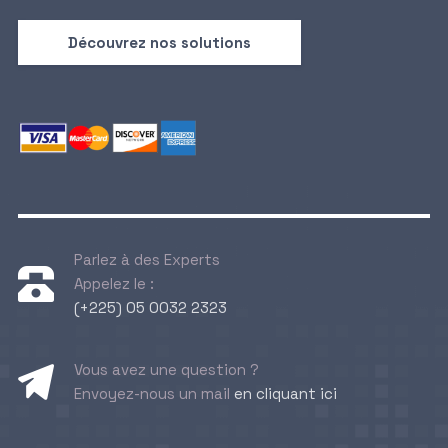
Découvrez nos solutions
Parlez à des Experts
Appelez le :
(+225) 05 0032 2323
Vous avez une question ?
Envoyez-nous un mail
en cliquant ici