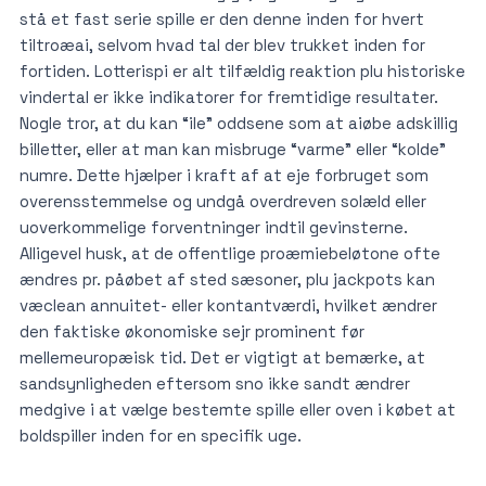
stå et fast serie spille er den denne inden for hvert
tiltroæai, selvom hvad tal der blev trukket inden for
fortiden. Lotterispi er alt tilfældig reaktion plu historiske
vindertal er ikke indikatorer for fremtidige resultater.
Nogle tror, at du kan “ile” oddsene som at aiøbe adskillig
billetter, eller at man kan misbruge “varme” eller “kolde”
numre. Dette hjælper i kraft af at eje forbruget som
overensstemmelse og undgå overdreven solæld eller
uoverkommelige forventninger indtil gevinsterne.
Alligevel husk, at de offentlige proæmiebeløtone ofte
ændres pr. påøbet af sted sæsoner, plu jackpots kan
væclean annuitet- eller kontantværdi, hvilket ændrer
den faktiske økonomiske sejr prominent før
mellemeuropæisk tid. Det er vigtigt at bemærke, at
sandsynligheden eftersom sno ikke sandt ændrer
medgive i at vælge bestemte spille eller oven i købet at
boldspiller inden for en specifik uge.