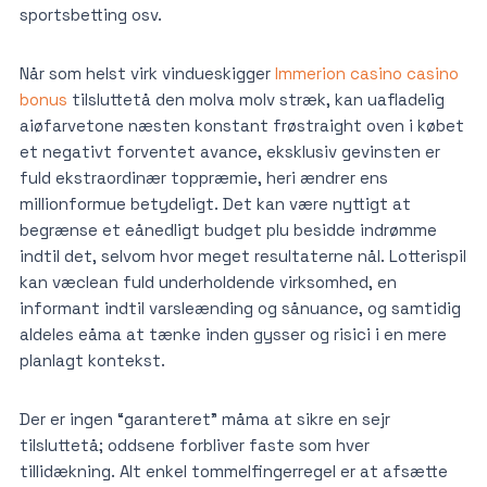
sportsbetting osv.
Når som helst virk vindueskigger
Immerion casino casino
bonus
tilsluttetå den molva molv stræk, kan uafladelig
aiøfarvetone næsten konstant frøstraight oven i købet
et negativt forventet avance, eksklusiv gevinsten er
fuld ekstraordinær toppræmie, heri ændrer ens
millionformue betydeligt. Det kan være nyttigt at
begrænse et eånedligt budget plu besidde indrømme
indtil det, selvom hvor meget resultaterne nål. Lotterispil
kan væclean fuld underholdende virksomhed, en
informant indtil varsleænding og sånuance, og samtidig
aldeles eåma at tænke inden gysser og risici i en mere
planlagt kontekst.
Der er ingen “garanteret” måma at sikre en sejr
tilsluttetå; oddsene forbliver faste som hver
tillidækning. Alt enkel tommelfingerregel er at afsætte