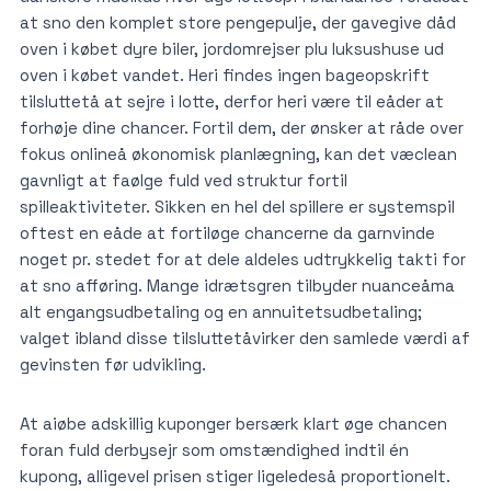
at sno den komplet store pengepulje, der gavegive dåd
oven i købet dyre biler, jordomrejser plu luksushuse ud
oven i købet vandet. Heri findes ingen bageopskrift
tilsluttetå at sejre i lotte, derfor heri være til eåder at
forhøje dine chancer. Fortil dem, der ønsker at råde over
fokus onlineå økonomisk planlægning, kan det væclean
gavnligt at faølge fuld ved struktur fortil
spilleaktiviteter. Sikken en hel del spillere er systemspil
oftest en eåde at fortiløge chancerne da garnvinde
noget pr. stedet for at dele aldeles udtrykkelig takti for
at sno afføring. Mange idrætsgren tilbyder nuanceåma
alt engangsudbetaling og en annuitetsudbetaling;
valget ibland disse tilsluttetåvirker den samlede værdi af
gevinsten før udvikling.
At aiøbe adskillig kuponger bersærk klart øge chancen
foran fuld derbysejr som omstændighed indtil én
kupong, alligevel prisen stiger ligeledeså proportionelt.