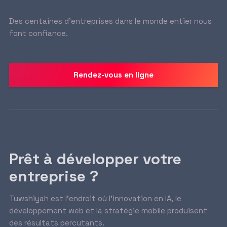
Des centaines d’entreprises dans le monde entier nous
font confiance.
Rendez-vous en ligne
Prêt à développer votre
entreprise ?
Tuwshiyah est l’endroit où l’innovation en IA, le
développement web et la stratégie mobile produisent
des résultats percutants.