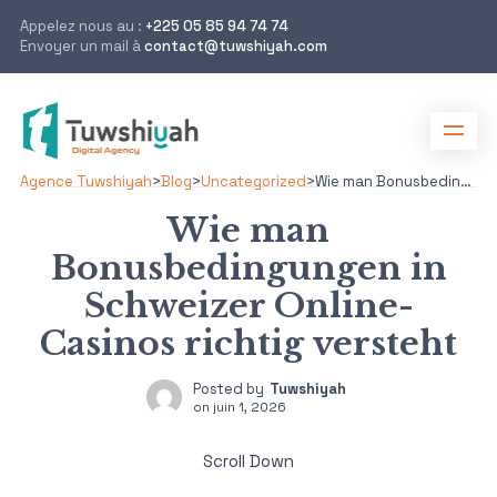
Appelez nous au :
+225 05 85 94 74 74
Envoyer un mail à
contact@tuwshiyah.com
Agence Tuwshiyah
>
Blog
>
Uncategorized
>
Wie man Bonusbedingungen in Schweizer Online-Casinos richtig versteht
Wie man
Bonusbedingungen in
Schweizer Online-
Casinos richtig versteht
Posted by
Tuwshiyah
on
juin 1, 2026
Scroll Down