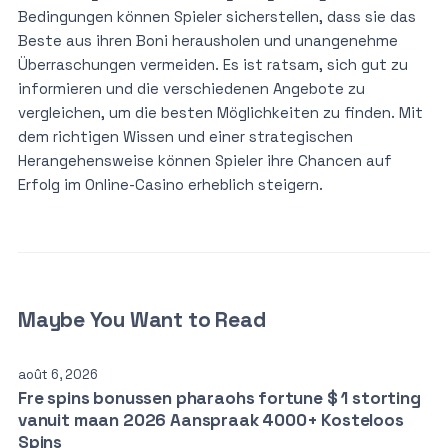
Bedingungen können Spieler sicherstellen, dass sie das
Beste aus ihren Boni herausholen und unangenehme
Überraschungen vermeiden. Es ist ratsam, sich gut zu
informieren und die verschiedenen Angebote zu
vergleichen, um die besten Möglichkeiten zu finden. Mit
dem richtigen Wissen und einer strategischen
Herangehensweise können Spieler ihre Chancen auf
Erfolg im Online-Casino erheblich steigern.
Maybe You Want to Read
août 6, 2026
Fre spins bonussen pharaohs fortune $ 1 storting
vanuit maan 2026 Aanspraak 4000+ Kosteloos
Spins