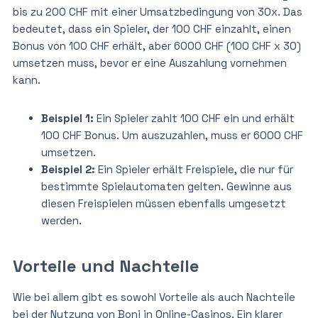
bis zu 200 CHF mit einer Umsatzbedingung von 30x. Das
bedeutet, dass ein Spieler, der 100 CHF einzahlt, einen
Bonus von 100 CHF erhält, aber 6000 CHF (100 CHF x 30)
umsetzen muss, bevor er eine Auszahlung vornehmen
kann.
Beispiel 1:
Ein Spieler zahlt 100 CHF ein und erhält
100 CHF Bonus. Um auszuzahlen, muss er 6000 CHF
umsetzen.
Beispiel 2:
Ein Spieler erhält Freispiele, die nur für
bestimmte Spielautomaten gelten. Gewinne aus
diesen Freispielen müssen ebenfalls umgesetzt
werden.
Vorteile und Nachteile
Wie bei allem gibt es sowohl Vorteile als auch Nachteile
bei der Nutzung von Boni in Online-Casinos. Ein klarer