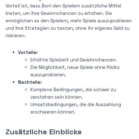
Vorteil ist, dass Boni den Spielern zusätzliche Mittel
bieten, um ihre Gewinnchancen zu erhöhen. Sie
ermöglichen es den Spielern, mehr Spiele auszuprobieren
und ihre Strategien zu testen, ohne ihr eigenes Geld zu
riskieren.
Vorteile:
Erhöhte Spielzeit und Gewinnchancen.
Die Möglichkeit, neue Spiele ohne Risiko
auszuprobieren.
Nachteile:
Komplexe Bedingungen, die schwer zu
verstehen sein können.
Umsatzbedingungen, die die Auszahlung
erschweren können.
Zusätzliche Einblicke