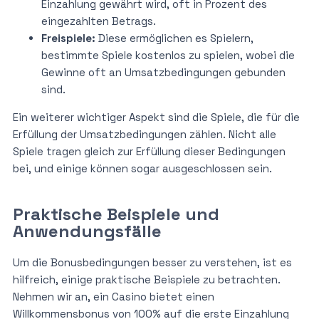
Einzahlung gewährt wird, oft in Prozent des
eingezahlten Betrags.
Freispiele:
Diese ermöglichen es Spielern,
bestimmte Spiele kostenlos zu spielen, wobei die
Gewinne oft an Umsatzbedingungen gebunden
sind.
Ein weiterer wichtiger Aspekt sind die Spiele, die für die
Erfüllung der Umsatzbedingungen zählen. Nicht alle
Spiele tragen gleich zur Erfüllung dieser Bedingungen
bei, und einige können sogar ausgeschlossen sein.
Praktische Beispiele und
Anwendungsfälle
Um die Bonusbedingungen besser zu verstehen, ist es
hilfreich, einige praktische Beispiele zu betrachten.
Nehmen wir an, ein Casino bietet einen
Willkommensbonus von 100% auf die erste Einzahlung