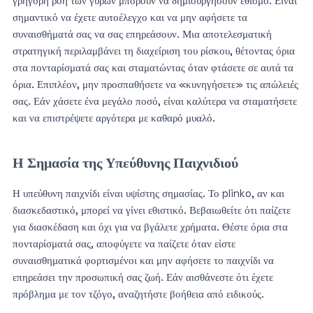
γρήγορη ροή των γύρων μπορούν να δημιουργήσουν εθισμό. Είναι
σημαντικό να έχετε αυτοέλεγχο και να μην αφήσετε τα
συναισθήματά σας να σας επηρεάσουν. Μια αποτελεσματική
στρατηγική περιλαμβάνει τη διαχείριση του ρίσκου, θέτοντας όρια
στα πονταρίσματά σας και σταματώντας όταν φτάσετε σε αυτά τα
όρια. Επιπλέον, μην προσπαθήσετε να «κυνηγήσετε» τις απώλειές
σας. Εάν χάσετε ένα μεγάλο ποσό, είναι καλύτερα να σταματήσετε
και να επιστρέψετε αργότερα με καθαρό μυαλό.
Η Σημασία της Υπεύθυνης Παιχνιδιού
Η υπεύθυνη παιχνίδι είναι υψίστης σημασίας. Το plinko, αν και
διασκεδαστικό, μπορεί να γίνει εθιστικό. Βεβαιωθείτε ότι παίζετε
για διασκέδαση και όχι για να βγάλετε χρήματα. Θέστε όρια στα
πονταρίσματά σας, αποφύγετε να παίζετε όταν είστε
συναισθηματικά φορτισμένοι και μην αφήσετε το παιχνίδι να
επηρεάσει την προσωπική σας ζωή. Εάν αισθάνεστε ότι έχετε
πρόβλημα με τον τζόγο, αναζητήστε βοήθεια από ειδικούς.