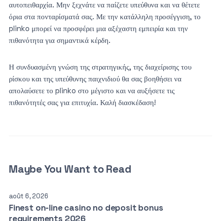
αυτοπειθαρχία. Μην ξεχνάτε να παίζετε υπεύθυνα και να θέτετε
όρια στα πονταρίσματά σας. Με την κατάλληλη προσέγγιση, το
plinko μπορεί να προσφέρει μια αξέχαστη εμπειρία και την
πιθανότητα για σημαντικά κέρδη.
Η συνδυασμένη γνώση της στρατηγικής, της διαχείρισης του
ρίσκου και της υπεύθυνης παιχνιδιού θα σας βοηθήσει να
απολαύσετε το plinko στο μέγιστο και να αυξήσετε τις
πιθανότητές σας για επιτυχία. Καλή διασκέδαση!
Maybe You Want to Read
août 6, 2026
Finest on-line casino no deposit bonus
requirements 2026