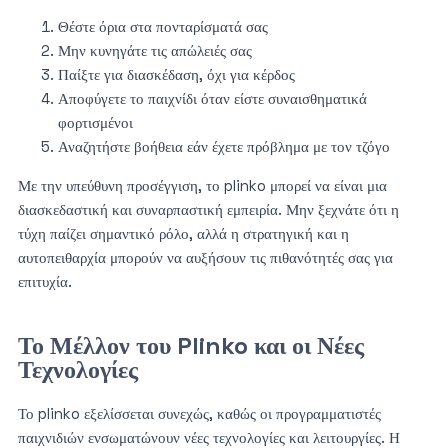
Θέστε όρια στα πονταρίσματά σας
Μην κυνηγάτε τις απώλειές σας
Παίξτε για διασκέδαση, όχι για κέρδος
Αποφύγετε το παιχνίδι όταν είστε συναισθηματικά
φορτισμένοι
Αναζητήστε βοήθεια εάν έχετε πρόβλημα με τον τζόγο
Με την υπεύθυνη προσέγγιση, το plinko μπορεί να είναι μια
διασκεδαστική και συναρπαστική εμπειρία. Μην ξεχνάτε ότι η
τύχη παίζει σημαντικό ρόλο, αλλά η στρατηγική και η
αυτοπειθαρχία μπορούν να αυξήσουν τις πιθανότητές σας για
επιτυχία.
Το Μέλλον του Plinko και οι Νέες
Τεχνολογίες
Το plinko εξελίσσεται συνεχώς, καθώς οι προγραμματιστές
παιχνιδιών ενσωματώνουν νέες τεχνολογίες και λειτουργίες. Η