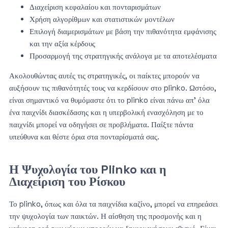
Διαχείριση κεφαλαίου και πονταρισμάτων
Χρήση αλγορίθμων και στατιστικών μοντέλων
Επιλογή διαμερισμάτων με βάση την πιθανότητα εμφάνισης
και την αξία κέρδους
Προσαρμογή της στρατηγικής ανάλογα με τα αποτελέσματα
Ακολουθώντας αυτές τις στρατηγικές, οι παίκτες μπορούν να
αυξήσουν τις πιθανότητές τους να κερδίσουν στο plinko. Ωστόσο,
είναι σημαντικό να θυμόμαστε ότι το plinko είναι πάνω απ’ όλα
ένα παιχνίδι διασκέδασης και η υπερβολική ενασχόληση με το
παιχνίδι μπορεί να οδηγήσει σε προβλήματα. Παίξτε πάντα
υπεύθυνα και θέστε όρια στα πονταρίσματά σας.
Η Ψυχολογία του Plinko και η
Διαχείριση του Ρίσκου
Το plinko, όπως και όλα τα παιχνίδια καζίνο, μπορεί να επηρεάσει
την ψυχολογία των παικτών. Η αίσθηση της προσμονής και η