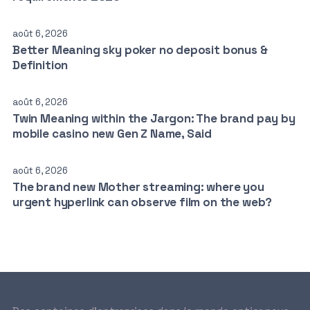
août 6, 2026
Better Meaning sky poker no deposit bonus &
Definition
août 6, 2026
Twin Meaning within the Jargon: The brand pay by
mobile casino new Gen Z Name, Said
août 6, 2026
The brand new Mother streaming: where you
urgent hyperlink can observe film on the web?