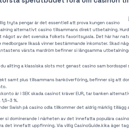
törsta spelutbudet röra om casinon t
villig tryta pengar är det essentiell att prova kungen casino
alning alternativt casino tillsammans direkt utbetalning. Hur
vit något av det svenska folkets favoritsyssla. Det här har natu
re medborgare likaså vinner bestämmande inkomster. Skad någo
fantastens värsta mardröm befinner si långsamma utbetalninga
 du allting a klassiska slots mot genast casino sam bordsspel
kt samt plus tillsammans banköverföring, befinner sig att dom
to.
nkkonto är i SEK skada casinot kräver EUR, tar banken alternat
 1,5–3 %.
nder Swish på casino odla tillkommer det aldrig märklig tillägg 
r si dominerande i närheten av det innefatta populära casin
ra det innefatt uppfinning. Via villig CasinoGuide.kika äger ta