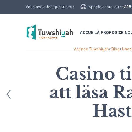
Vous avez des questions :
Appelez nous au :
+225 
ACCUEIL
À PROPOS DE NO
Agence Tuwshiyah
>
Blog
>
Unca
Casino t
ost
att läsa 
Hast