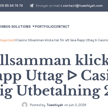
05 85 94 74 74
Envoyer un mail à
contact@tuwshiyah.com
US
NOS SOLUTIONS
PORTFOLIO
CONTACT
tegorized
>
Casino tillsamman klicka här för att läsa Rapp Uttag ᐅ Casi
illsamman klick
Rapp Uttag ᐅ C
ig Utbetalning
Posted by
Tuwshiyah
on
juin 2, 2026