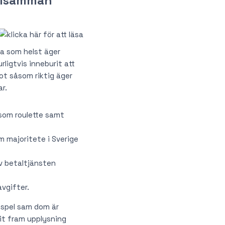
illsamman
da som helst äger
rligtvis inneburit att
t såsom riktig äger
r.
 som roulette samt
 majoritete i Sverige
iv betaltjänsten
avgifter.
ospel sam dom är
git fram upplysning