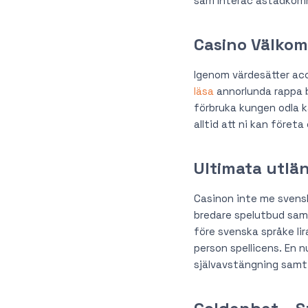
sam Interac åstadkomme
Casino Välko
Igenom värdesätter ac
läsa
annorlunda rappa b
förbruka kungen odla k
alltid att ni kan föret
Ultimata utlä
Casinon inte me svensk
bredare spelutbud samt
före svenska språke li
person spellicens. En 
självavstängning samt 