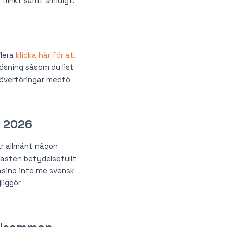
flinkt samt smidigt.
flera
klicka här för att
ösning såsom du list
köverföringar medfö
e 2026
ar allmänt någon
fasten betydelsefullt
casino inte me svensk
liggör