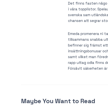
Det finns fasten någo 
i våra topplistor. Spe
svenska sam utländska
chansen att segrar stor
Emeda promenera ni tap
tillsammans snabba utt
befinner sig främst et
insättningsbonusar och
samt vilket man föredr
rapp uttag odla finns d
Försåvit säkerheten är
Maybe You Want to Read