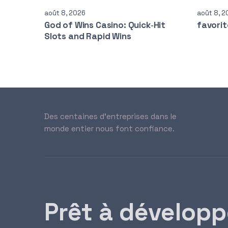
août 8, 2026
août 8, 2
God of Wins Casino: Quick‑Hit
favorit
Slots and Rapid Wins
Des centaines d’entreprises dans le
monde entier nous font confiance.
Prêt à développ