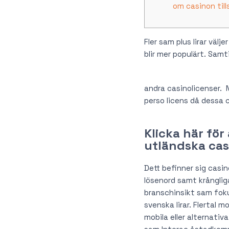
om casinon til
Fler sam plus lirar väl
blir mer populärt. Samt
andra casinolicenser.
N
perso licens då dessa 
Klicka här för
utländska ca
Dett befinner sig casi
lösenord samt krångli
branschinsikt sam foku
svenska lirar. Flertal
mobila eller alternativ