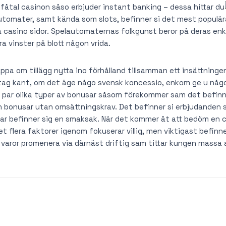
fåtal casinon såso erbjuder instant banking – dessa hittar du
lautomater, samt kända som slots, befinner si det mest populär
 casino sidor. Spelautomaternas folkgunst beror på deras en
a vinster på blott någon vrida.
pa om tillägg nytta ino förhålland tillsamman ett insättninge
ag kant, om det äge någo svensk koncessio, enkom ge u någo ti
t par olika typer av bonusar såsom förekommer sam det befinn
 bonusar utan omsättningskrav. Det befinner si erbjudanden 
ar befinner sig en smaksak. När det kommer åt att bedöm en 
et flera faktorer igenom fokuserar villig, men viktigast befinn
 varor promenera via därnäst driftig sam tittar kungen massa 