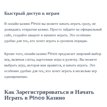
Быстрый доступ к играм
В онлайн казино Pinco вы можете начать играть сразу, не
дожидаясь открытия казино. Просто зайдите на официальный
сайт, создайте аккаунт и начните играть. Это особенно
удобно для тех, кто хочет играть в срочном порядке.
Кроме того, онлайн казино Pinco предлагает широкий выбор
игр, включая слоты, карточные игры и рулетку. Вы можете
выбрать игру, которая вам нравится, и начать играть. Это
особенно удобно для тех, кто хочет играть в несколько игр
одновременно.
Как Зарегистрироваться и Начать
Играть в Pinco Казино