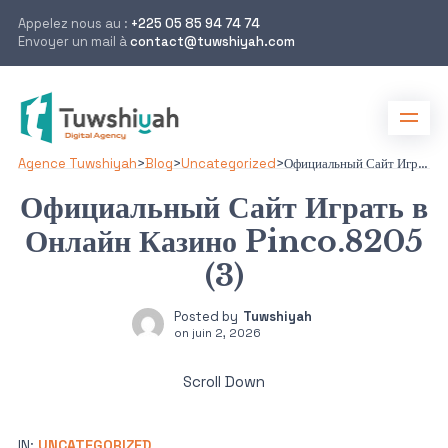
Appelez nous au :
+225 05 85 94 74 74
Envoyer un mail à
contact@tuwshiyah.com
Agence Tuwshiyah
>
Blog
>
Uncategorized
>
Официальный Сайт Играть в Онлайн Казино Pinco.8205 (3)
Официальный Сайт Играть в
Онлайн Казино Pinco.8205
(3)
Posted by
Tuwshiyah
on
juin 2, 2026
Scroll Down
IN:
UNCATEGORIZED