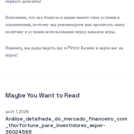
первого депозита!
Напомним, что все бонусы и акции имеют свои условия и
ограничения, поэтому мы рекомендуем вам прочитать нашу
политику и условия использования перед началом игры.
Наконец, мы рады видеть вас в Pinco Казино и ждем вас на
играх!
Maybe You Want to Read
août 7, 2026
Análise_detalhada_do_mercado_financeiro_com
_thorfortune_para_investidores_exper-
36024568