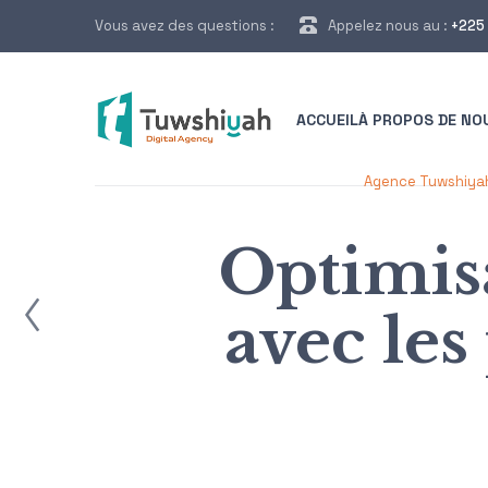
Vous avez des questions :
Appelez nous au :
+225 
ACCUEIL
À PROPOS DE NO
Agence Tuwshiya
Optimisa
ost
avec les