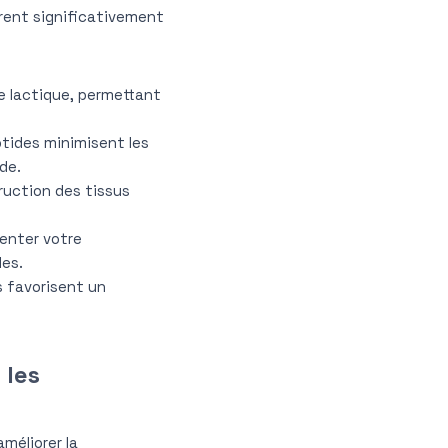
rent significativement
de lactique, permettant
ptides minimisent les
de.
truction des tissus
menter votre
les.
s favorisent un
 les
méliorer la