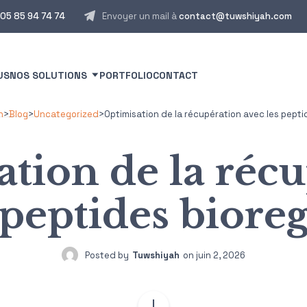
05 85 94 74 74
Envoyer un mail à
contact@tuwshiyah.com
US
NOS SOLUTIONS
PORTFOLIO
CONTACT
h
>
Blog
>
Uncategorized
>
Optimisation de la récupération avec les pepti
tion de la réc
 peptides biore
Posted by
Tuwshiyah
on
juin 2, 2026