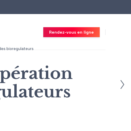
Rendez-vous en ligne
des bioregulateurs
upération
gulateurs