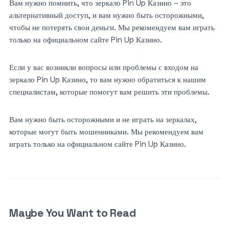
Вам нужно помнить, что зеркало Pin Up Казино – это
альтернативный доступ, и вам нужно быть осторожными,
чтобы не потерять свои деньги. Мы рекомендуем вам играть
только на официальном сайте Pin Up Казино.
Если у вас возникли вопросы или проблемы с входом на
зеркало Pin Up Казино, то вам нужно обратиться к нашим
специалистам, которые помогут вам решить эти проблемы.
Вам нужно быть осторожными и не играть на зеркалах,
которые могут быть мошенниками. Мы рекомендуем вам
играть только на официальном сайте Pin Up Казино.
Maybe You Want to Read