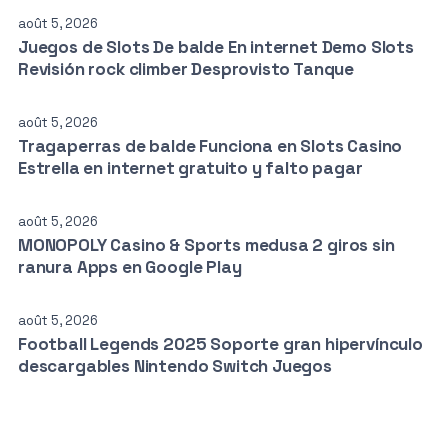
août 5, 2026
Juegos de Slots De balde En internet Demo Slots
Revisión rock climber Desprovisto Tanque
août 5, 2026
Tragaperras de balde Funciona en Slots Casino
Estrella en internet gratuito y falto pagar
août 5, 2026
MONOPOLY Casino & Sports medusa 2 giros sin
ranura Apps en Google Play
août 5, 2026
Football Legends 2025 Soporte gran hipervínculo
descargables Nintendo Switch Juegos