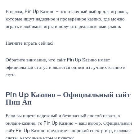
В целом, Pin Up Казино – это отличный выбор для игроков,
которые ищут надежное и проверенное казино, где можно
играть в любимые игры и получать реальные выигрыши.
Начните играть сейчас!
Обратите внимание, что сайт Pin Up Казино имеет
официальный статус и является одним из лучших казино в
сети.
Pin Up Казино – Официальный сайт
Пин Ап
Если вы ищете надежный и безопасный способ играть в
онлайн-казино, то Pin Up Казино – ваш выбор. Официальный
сайт Pin Up Казино предлагает широкий спектр игр, включая
слоты, карточные игры и рулетку.