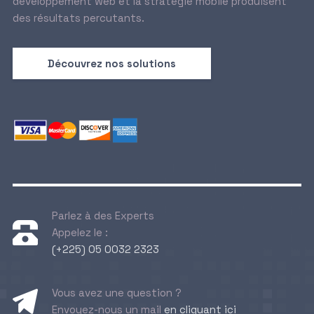
développement web et la stratégie mobile produisent
des résultats percutants.
Découvrez nos solutions
Parlez à des Experts
Appelez le :
(+225) 05 0032 2323
Vous avez une question ?
Envoyez-nous un mail
en cliquant ici