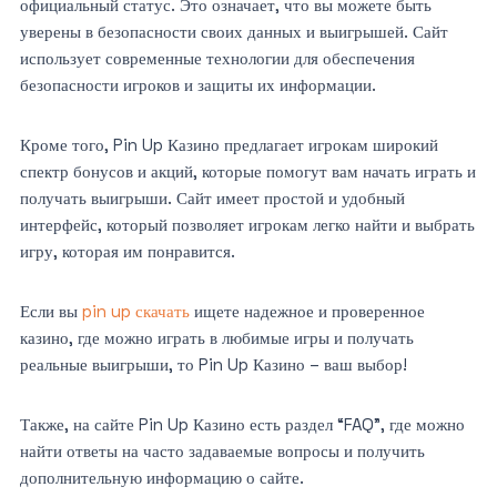
официальный статус. Это означает, что вы можете быть
уверены в безопасности своих данных и выигрышей. Сайт
использует современные технологии для обеспечения
безопасности игроков и защиты их информации.
Кроме того, Pin Up Казино предлагает игрокам широкий
спектр бонусов и акций, которые помогут вам начать играть и
получать выигрыши. Сайт имеет простой и удобный
интерфейс, который позволяет игрокам легко найти и выбрать
игру, которая им понравится.
Если вы
pin up скачать
ищете надежное и проверенное
казино, где можно играть в любимые игры и получать
реальные выигрыши, то Pin Up Казино – ваш выбор!
Также, на сайте Pin Up Казино есть раздел “FAQ”, где можно
найти ответы на часто задаваемые вопросы и получить
дополнительную информацию о сайте.