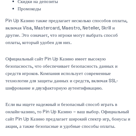
Скидки на депозиты
Промокоды
Pin Up Казино также предлагает несколько способов оплаты,
включая Visa, Mastercard, Maestro, Neteller, Skrill и
другие. Это означает, что игроки могут выбрать способ
оплаты, который удобен для них.
Официальный сайт Pin Up Казино имеет высокую
безопасность, что обеспечивает безопасность данных и
средств игроков. Компания использует современные
технологии для защиты данных и средств, включая SSL-
шифрование и двухфакторную аутентификацию.
Если вы ищете надежный и безопасный способ играть в
онлайн-казино, то Pin Up Казино – ваш выбор. Официальный
сайт Pin Up Казино предлагает широкий спектр игр, бонусы и
акции, а также безопасные и удобные способы оплаты.