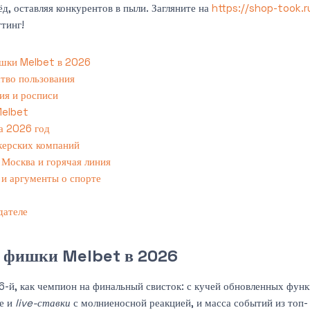
ёд, оставляя конкурентов в пыли. Загляните на
https://shop-took.r
тинг!
шки Melbet в 2026
тво пользования
ия и росписи
Melbet
а 2026 год
керских компаний
Москва и горячая линия
и аргументы о спорте
дателе
и фишки Melbet в 2026
-й, как чемпион на финальный свисток: с кучей обновленных функ
бе и
live-ставки
с молниеносной реакцией, и масса событий из топ