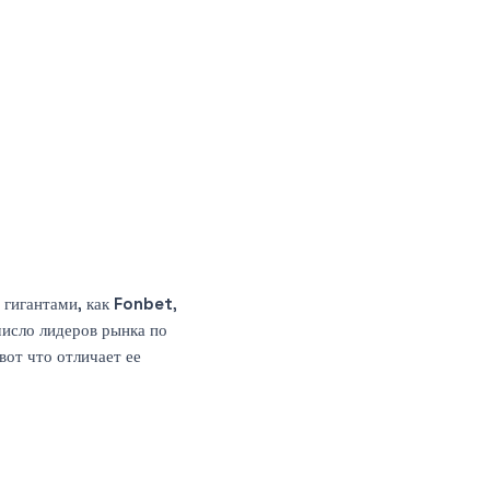
 гигантами, как
Fonbet
,
число лидеров рынка по
вот что отличает ее