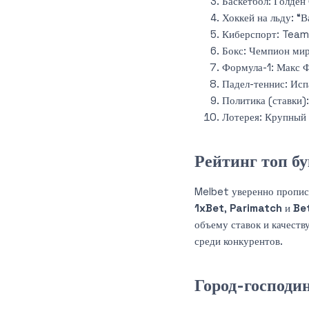
Баскетбол: Голден
Хоккей на льду: “
Киберспорт: Team 
Бокс: Чемпион мир
Формула-1: Макс 
Падел-теннис: Ис
Политика (ставки)
Лотерея: Крупный 
Рейтинг топ б
Melbet уверенно прописа
1xBet
,
Parimatch
и
Be
объему ставок и качеств
среди конкурентов.
Город-господи