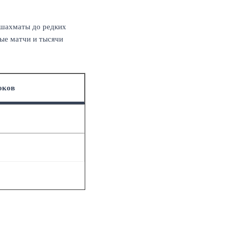
-шахматы до редких
ные матчи и тысячи
оков