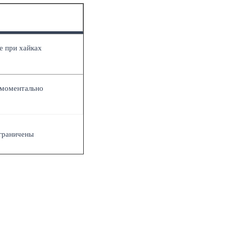
е при хайках
 моментально
ограничены