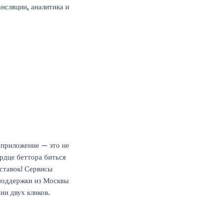
нсляции, аналитика и
 приложение — это не
ердце беттора биться
ставок! Сервисы
 поддержки из Москвы
ии двух кликов.