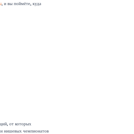
u
, и вы поймёте, куда
ций, от которых
- и нишевых чемпионатов