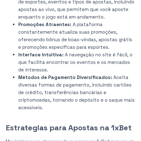
de esportes, eventos e tipos de apostas, incluindo
apostas ao vivo, que permitem que você aposte
enquanto o jogo está em andamento.
Promoções Atraentes:
A plataforma
constantemente atualiza suas promoções,
oferecendo bônus de boas-vindas, apostas grátis
e promoções específicas para esportes.
Interface Intuitiva:
A navegação no site é fácil, o
que facilita encontrar os eventos e os mercados
de interesse.
Métodos de Pagamento Diversificados:
Aceita
diversas formas de pagamento, incluindo cartões
de crédito, transferências bancárias e
criptomoedas, tornando o depósito e o saque mais
acessíveis.
Estrategias para Apostas na 1xBet