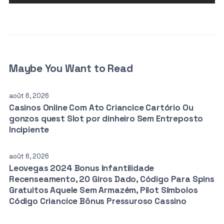
Maybe You Want to Read
août 6, 2026
Casinos Online Com Ato Criancice Cartório Ou
gonzos quest Slot por dinheiro Sem Entreposto
Incipiente
août 6, 2026
Leovegas 2024 Bonus Infantilidade
Recenseamento, 20 Giros Dado, Código Para Spins
Gratuitos Aquele Sem Armazém, Pilot Símbolos
Código Criancice Bônus Pressuroso Cassino