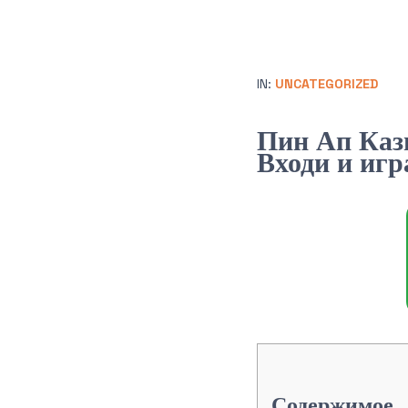
IN:
UNCATEGORIZED
Пин Ап Каз
Входи и игр
Содержимое