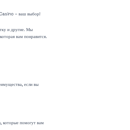
 Casino – ваш выбор!
етку и другие. Мы
которая вам понравится.
еимущества, если вы
ы, которые помогут вам