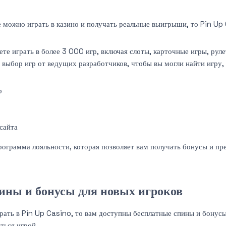
е можно играть в казино и получать реальные выигрыши, то Pin Up
те играть в более 3 000 игр, включая слоты, карточные игры, рул
выбор игр от ведущих разработчиков, чтобы вы могли найти игру, 
р
сайта
программа лояльности, которая позволяет вам получать бонусы и пр
ины и бонусы для новых игроков
грать в Pin Up Casino, то вам доступны бесплатные спины и бонус
ться игрой.