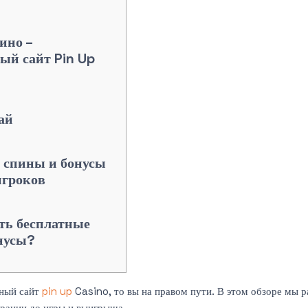
ино –
й сайт Pin Up
ай
 спины и бонусы
игроков
ть бесплатные
нусы?
ьный сайт
pin up
Casino, то вы на правом пути. В этом обзоре мы 
трации до игры и выигрыша.