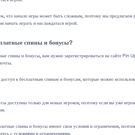
ем, что начало игры может быть сложным, поэтому мы предлагаем 
м начать играть и наслаждаться игрой.
сплатные спины и бонусы?
ые спины и бонусы, вам нужно зарегистрироваться на сайте Pin U
почты.
 доступ к бесплатным спинам и бонусам, которые можно использов
сы доступны только для новых игроков, поэтому если вы уже игрок 
ия.
платные спины и бонусы имеют свои условия и ограничения, поэто
ьтесь с условиями и ограничениями.