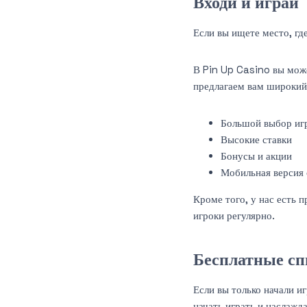
Входи и играй
Если вы ищете место, гд
В Pin Up Casino вы може
предлагаем вам широкий 
Большой выбор иг
Высокие ставки
Бонусы и акции
Мобильная версия 
Кроме того, у нас есть 
игроки регулярно.
Бесплатные сп
Если вы только начали и
начать играть и наслажда