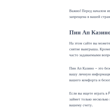
Важно! Перед началом иг
запрещена в вашей стран
Пин Ап Казино
На этом сайте вы можете
снятие выигрыша. Кроме 
часто задаваемыми вопр
Пин Ап Казино – это без
вашу личную информацию.
вашего комфорта и безо
Если вы ищете играть в 
займет только несколько
вашему счету.