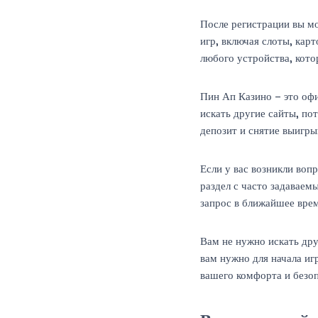
После регистрации вы мо
игр, включая слоты, карт
любого устройства, кото
Пин Ап Казино – это офи
искать другие сайты, по
депозит и снятие выигры
Если у вас возникли воп
раздел с часто задаваем
запрос в ближайшее врем
Вам не нужно искать дру
вам нужно для начала иг
вашего комфорта и безо