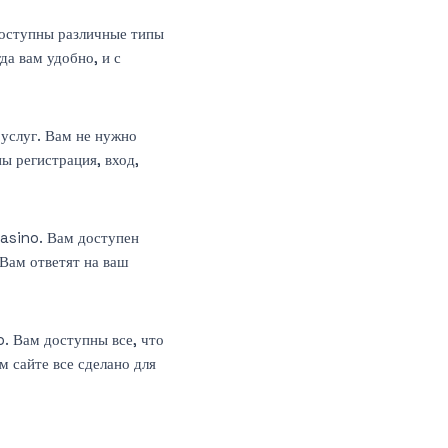
доступны различные типы
да вам удобно, и с
 услуг. Вам не нужно
ы регистрация, вход,
Casino. Вам доступен
 Вам ответят на ваш
. Вам доступны все, что
м сайте все сделано для