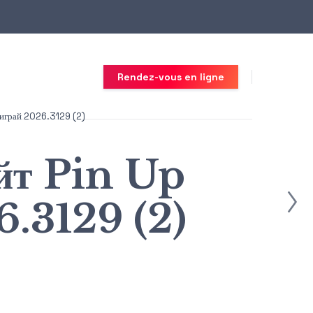
Rendez-vous en ligne
 играй 2026.3129 (2)
йт Pin Up
6.3129 (2)