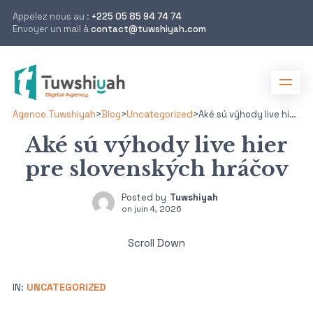
Appelez nous au :
+225 05 85 94 74 74
Envoyer un mail à
contact@tuwshiyah.com
Agence Tuwshiyah
>
Blog
>
Uncategorized
>
Aké sú výhody live hier pre slovenských hráčov
Aké sú výhody live hier
pre slovenských hráčov
Posted by
Tuwshiyah
on
juin 4, 2026
Scroll Down
IN:
UNCATEGORIZED