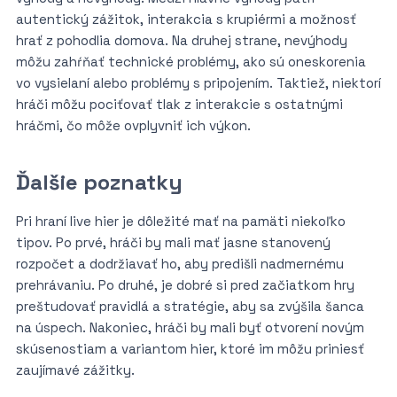
autentický zážitok, interakcia s krupiérmi a možnosť
hrať z pohodlia domova. Na druhej strane, nevýhody
môžu zahŕňať technické problémy, ako sú oneskorenia
vo vysielaní alebo problémy s pripojením. Taktiež, niektorí
hráči môžu pociťovať tlak z interakcie s ostatnými
hráčmi, čo môže ovplyvniť ich výkon.
Ďalšie poznatky
Pri hraní live hier je dôležité mať na pamäti niekoľko
tipov. Po prvé, hráči by mali mať jasne stanovený
rozpočet a dodržiavať ho, aby predišli nadmernému
prehrávaniu. Po druhé, je dobré si pred začiatkom hry
preštudovať pravidlá a stratégie, aby sa zvýšila šanca
na úspech. Nakoniec, hráči by mali byť otvorení novým
skúsenostiam a variantom hier, ktoré im môžu priniesť
zaujímavé zážitky.