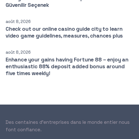
Güvenilir Seçenek
août 8, 2026
Check out our online casino guide city to learn
video game guidelines, measures, chances plus
août 8, 2026
Enhance your gains having Fortune 88 – enjoy an
enthusiastic 88% deposit added bonus around
five times weekly!
Des centaines d’entreprises dans le monde entier nous
font confiance.