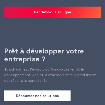
Rendez-vous en ligne
Prêt à développer votre
entreprise ?
Tuwshiyah est l’endroit où l’innovation en IA, le
développement web et la stratégie mobile produisent
des résultats percutants.
Découvrez nos solutions