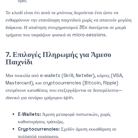
όριο.
Το κλειδί είναι ότι αυτά τα μπόνους δομούνται έτσι ώστε να
ενθαρρύνουν την επανάληψη παιχνιδιού χωρίς να απαιτούν μεγάλη
διάρκεια. Η απαίτηση στοιχηματισμού 35x διανέμεται σε μικρά
τμήματα που ταιριάζουν φυσικά σε micro‑sessions.
7. Επιλογές Πληρωμής για Άμεσο
Παιχνίδι
Μια ποικιλία από e‑wallets (Skrill, Neteller), κάρτες (VISA,
Mastercard), και cryptocurrencies (Bitcoin, Ripple)
επιτρέπουν καταθέσεις που επεξεργάζονται σε δευτερόλεπτα—
ιδανικό για σενάριο γρήγορου spin.
E‑Wallets:
Άμεση μεταφορά πιστωτικών, χωρίς
καθυστερήσεις τράπεζας.
Cryptocurrencies:
Σχεδόν άμεση εκκαθάριση σε
πολλαπλά νομίσματα.