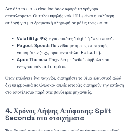
Δεν όλα τα slots είναι ίσα όσον αφορά τα γρήγορα
αποτελέσματα. Οι τίτλοι υψηλής volatility είναι η καλύτερη
επιλογή για μια δραματική πληρωμή σε μόλις τρεις spins.
Volatility:
Ψάξτε για ετικέτες “high” ή “extreme”.
Payout Speed:
Παιχνίδια με άμεσες επιστροφές
νομισμάτων (π.χ., ορισμένοι τίτλοι Betsoft).
Apex Themes:
Παιχνίδια με “wild” σύμβολα που
ενεργοποιούν auto‑spins.
Όταν επιλέγετε ένα παιχνίδι, διατηρήστε το θέμα ελκυστικό αλλά
όχι υπερβολικά πολύπλοκο· απλές ιστορίες διατηρούν την εστίαση
στο αποτέλεσμα παρά στις βαθύτερες μηχανικές.
4. Χρόνος Λήψης Απόφασης: Split
Seconds στα στοιχήματα
Ένα βασικό στοιχείο του σύντομου, υψηλής έντασης παιχνιδιού