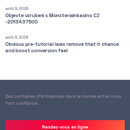
août 9, 2026
Objevte vzrušení s Monsterwinkasino CZ
-2013437500
août 9, 2026
Obvious pre-tutorial laws remove that it chance
and boost conversion feel
Des centaines d’entreprises dans le monde entier nous
font confiance.
Rendez-vous en ligne