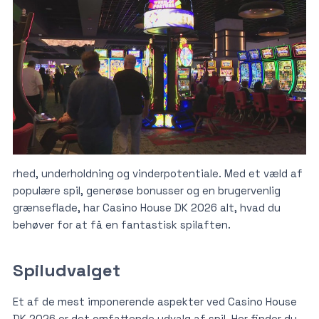
rhed, underholdning og vinderpotentiale. Med et væld af
populære spil, generøse bonusser og en brugervenlig
grænseflade, har Casino House DK 2026 alt, hvad du
behøver for at få en fantastisk spilaften.
Spiludvalget
Et af de mest imponerende aspekter ved Casino House
DK 2026 er det omfattende udvalg af spil. Her finder du