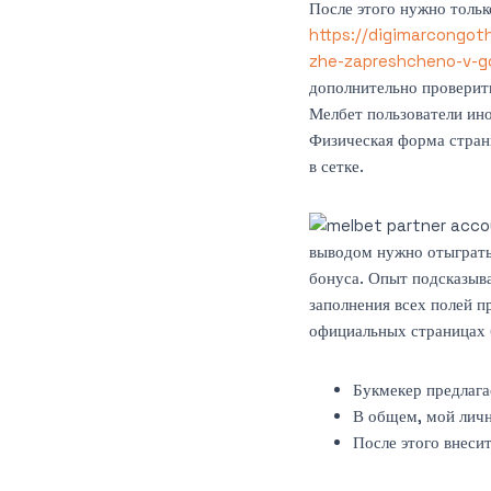
После этого нужно тольк
https://digimarcongot
zhe-zapreshcheno-v-go
дополнительно проверить
Мелбет пользователи ин
Физическая форма стран
в сетке.
выводом нужно отыграть
бонуса. Опыт подсказыва
заполнения всех полей 
официальных страницах 
Букмекер предлага
В общем, мой личн
После этого внеси