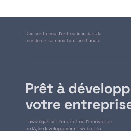
Des centaines d’entreprises dans le
monde entier nous font confiance.
Prêt à développ
votre entrepris
Tuwshiyah est l’endroit où l’innovation
en IA, le développement web et la