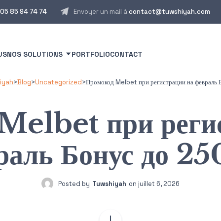
05 85 94 74 74
Envoyer un mail à
contact@tuwshiyah.com
US
NOS SOLUTIONS
PORTFOLIO
CONTACT
iyah
>
Blog
>
Uncategorized
>
Промокод Melbet при регистрации на февраль
Melbet при реги
раль Бонус до 2
Posted by
Tuwshiyah
on
juillet 6, 2026