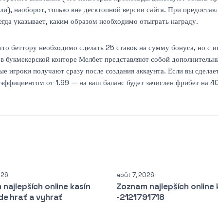
и), наоборот, только вне десктопной версии сайта. При предостав
егда указывает, каким образом необходимо отыграть награду.
что беттору необходимо сделать 25 ставок на сумму бонуса, но с и
 в букмекерской конторе Мелбет представляют собой дополнительн
ые игроки получают сразу после создания аккаунта. Если вы сделае
эффициентом от 1.99 — на ваш баланс будет зачислен фрибет на 4
026
août 7, 2026
najlepších online kasín
Zoznam najlepších online 
e hrať a vyhrať
-2121791718