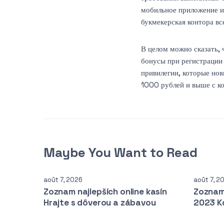
мобильное приложение ил
букмекерская контора вс
В целом можно сказать, 
бонусы при регистрации
привилегии, которые нов
1000 рублей и выше с ко
Maybe You Want to Read
août 7, 2026
août 7, 2
Zoznam najlepších online kasín
Zoznam 
Hrajte s dôverou a zábavou
2023 Kd