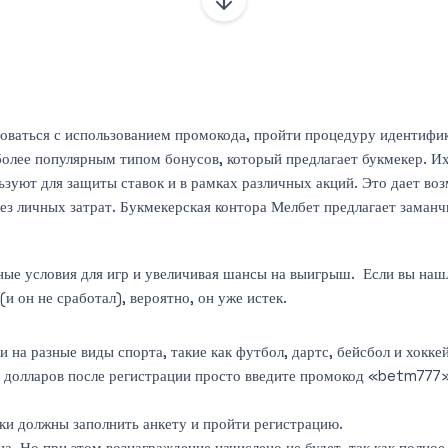
оваться с использованием промокода, пройти процедуру идентифик
олее популярным типом бонусов, который предлагает букмекер. Их
ьзуют для защиты ставок и в рамках различных акций. Это дает во
без личных затрат. Букмекерская контора Мелбет предлагает заман
ные условия для игр и увеличивая шансы на выигрыш.
Если вы нашл
(и он не сработал), вероятно, он уже истек.
 на разные виды спорта, такие как футбол, дартс, бейсбол и хоккей
 долларов после регистрации просто введите промокод «betm777»
и должны заполнить анкету и пройти регистрацию.
а. Но при этом вознаграждение начислено не будет, так как полное