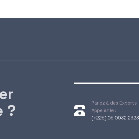
er
Parlez à des Experts
e ?
Appelez le :
(+225) 05 0032 2323