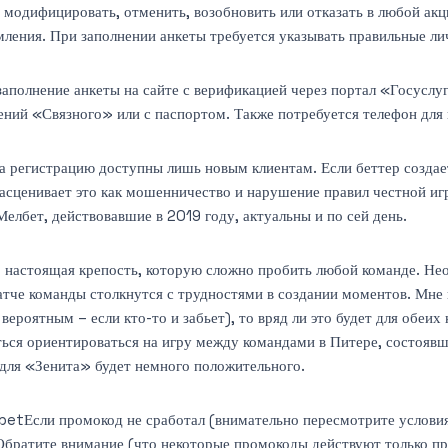
о модифицировать, отменить, возобновить или отказать в любой акц
ления. При заполнении анкеты требуется указывать правильные ли
аполнение анкеты на сайте с верификацией через портал «Госуслу
ний «Связного» или с паспортом. Также потребуется телефон для п
 регистрацию доступны лишь новым клиентам. Если беттер создает
расценивает это как мошенничество и нарушение правил честной и
Мелбет, действовавшие в 2019 году, актуальны и по сей день.
 настоящая крепость, которую сложно пробить любой команде. Нео
атче команды столкнутся с трудностями в создании моментов. Мне н
вероятным – если кто-то и забьет), то вряд ли это будет для обеих
ться ориентироваться на игру между командами в Питере, состоя
 для «Зенита» будет немного положительного.
Если промокод не сработал (внимательно пересмотрите условия 
Обратите внимание (что некоторые промокоды действуют только пр