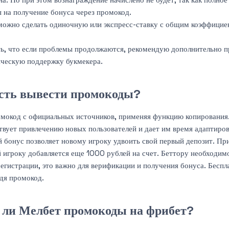
 на получение бонуса через промокод.
ожно сделать одиночную или экспресс-ставку с общим коэффицие
ь, что если проблемы продолжаются, рекомендую дополнительно п
ическую поддержку букмекера.
сть вывести промокоды?
омокод с официальных источников, применяя функцию копирования.
твует привлечению новых пользователей и дает им время адаптиров
й бонус позволяет новому игроку удвоить свой первый депозит. П
 игроку добавляется еще 1000 рублей на счет. Беттору необходим
егистрации, это важно для верификации и получения бонуса. Беспл
дя промокод.
 ли Мелбет промокоды на фрибет?