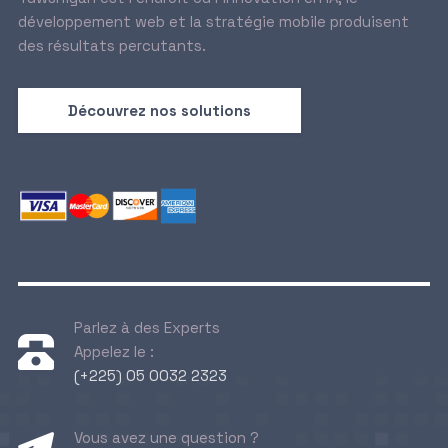
développement web et la stratégie mobile produisent
des résultats percutants.
Découvrez nos solutions
Parlez à des Experts
Appelez le :
(+225) 05 0032 2323
Vous avez une question ?