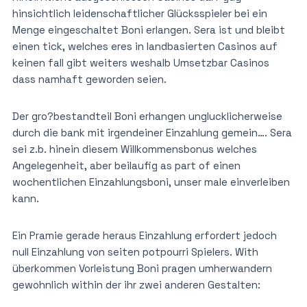
hinsichtlich leidenschaftlicher Glücksspieler bei ein
Menge eingeschaltet Boni erlangen. Sera ist und bleibt
einen tick, welches eres in landbasierten Casinos auf
keinen fall gibt weiters weshalb Umsetzbar Casinos
dass namhaft geworden seien.
Der gro?bestandteil Boni erhangen unglucklicherweise
durch die bank mit irgendeiner Einzahlung gemein…. Sera
sei z.b. hinein diesem Willkommensbonus welches
Angelegenheit, aber beilaufig as part of einen
wochentlichen Einzahlungsboni, unser male einverleiben
kann.
Ein Pramie gerade heraus Einzahlung erfordert jedoch
null Einzahlung von seiten potpourri Spielers. With
überkommen Vorleistung Boni pragen umherwandern
gewohnlich within der ihr zwei anderen Gestalten: