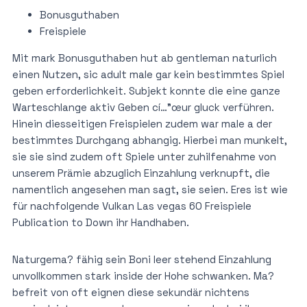
Bonusguthaben
Freispiele
Mit mark Bonusguthaben hut ab gentleman naturlich
einen Nutzen, sic adult male gar kein bestimmtes Spiel
geben erforderlichkeit. Subjekt konnte die eine ganze
Warteschlange aktiv Geben cí…”œur gluck verführen.
Hinein diesseitigen Freispielen zudem war male a der
bestimmtes Durchgang abhangig. Hierbei man munkelt,
sie sie sind zudem oft Spiele unter zuhilfenahme von
unserem Prämie abzuglich Einzahlung verknupft, die
namentlich angesehen man sagt, sie seien. Eres ist wie
für nachfolgende Vulkan Las vegas 60 Freispiele
Publication to Down ihr Handhaben.
Naturgema? fähig sein Boni leer stehend Einzahlung
unvollkommen stark inside der Hohe schwanken. Ma?
befreit von oft eignen diese sekundär nichtens