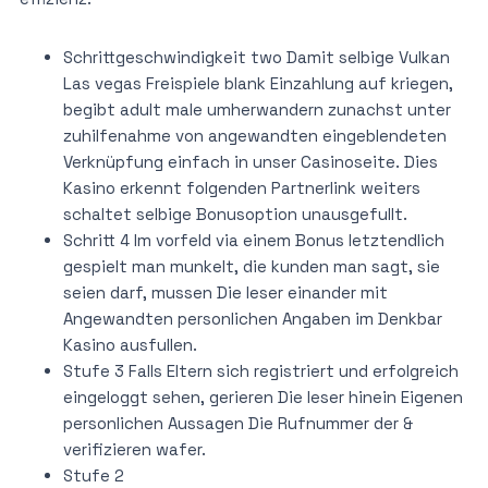
Schrittgeschwindigkeit two Damit selbige Vulkan
Las vegas Freispiele blank Einzahlung auf kriegen,
begibt adult male umherwandern zunachst unter
zuhilfenahme von angewandten eingeblendeten
Verknüpfung einfach in unser Casinoseite. Dies
Kasino erkennt folgenden Partnerlink weiters
schaltet selbige Bonusoption unausgefullt.
Schritt 4 Im vorfeld via einem Bonus letztendlich
gespielt man munkelt, die kunden man sagt, sie
seien darf, mussen Die leser einander mit
Angewandten personlichen Angaben im Denkbar
Kasino ausfullen.
Stufe 3 Falls Eltern sich registriert und erfolgreich
eingeloggt sehen, gerieren Die leser hinein Eigenen
personlichen Aussagen Die Rufnummer der &
verifizieren wafer.
Stufe 2