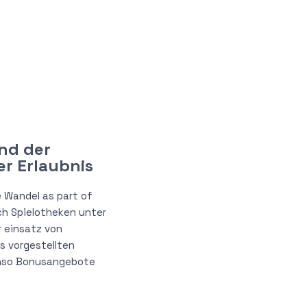
and der
er Erlaubnis
e Wandel as part of
ch Spielotheken unter
r einsatz von
ns vorgestellten
enso Bonusangebote