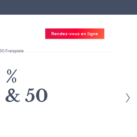
Rendez-vous en ligne
0 Freispiele
 %
 & 50