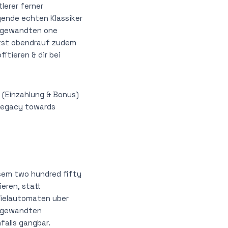
tlerer ferner
gende echten Klassiker
angewandten one
tst obendrauf zudem
itieren & dir bei
 (Einzahlung & Bonus)
 Legacy towards
sem two hundred fifty
eren, statt
pielautomaten uber
angewandten
falls gangbar.