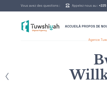
Vous avez des questions :
Appelez nous au :
+225 
ACCUEIL
À PROPOS DE NO
Agence Tuw
B
ost
Will