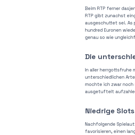
Beim RTP ferner dasje
RTP gibt zunachst eing
ausgeschuttet sei. As 
hundred Euronen wieder
genau so wie ungleich
Die unterschi
In aller herrgottsfruh
unterschiedlichen Art
mochte ich zwar noch 
ausgetuftelt aufzahlen
Niedrige Slot
Nachfolgende Spielauto
favorisieren, einen la