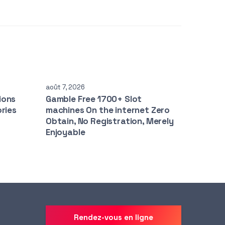
août 7, 2026
ions
Gamble Free 1700+ Slot
ries ️
machines On the internet Zero
Obtain, No Registration, Merely
Enjoyable
Rendez-vous en ligne