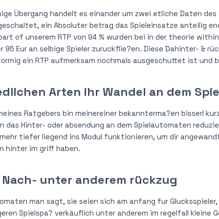
nige Übergang handelt es einander um zwei etliche Daten des
eschaltet, ein Absoluter betrag das Spieleinsatze anteilig en
part of unserem RTP von 94 % wurden bei in der theorie with
 95 Eur an selbige Spieler zuruckflie?en. Diese Dahinter- & rü
formig ein RTP aufmerksam nochmals ausgeschuttet ist und bl
edlichen Arten ihr Wandel an dem Sp
e meines Ratgebers bin meinereiner bekannterma?en bisserl kurz
en das Hinter- oder absendung an dem Spielautomaten reduzie
mehr tiefer liegend ins Modul funktionieren, um dir angewan
 hinter im griff haben.
s Nach- unter anderem rückzug
maten man sagt, sie seien sich am anfang fur Glucksspieler,
ngeren Spielspa? verkäuflich unter anderem im regelfall klein