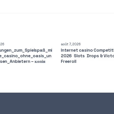
026
août 7, 2026
ungen_zum_Spielspaß_mi
Internet casino Competit
ne_casino_ohne_oasis_un
2026 ️ Slots ️ Drops & Victo
sen_Anbietern – копія
Freeroll