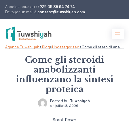
Appelez nous au :
+225 05 85 94 74 74
Envoyer un mail à
contact@tuwshiyah.com
Agence Tuwshiyah
>
Blog
>
Uncategorized
>
Come gli steroidi anabolizzanti influenzano la sintesi proteica
Come gli steroidi
anabolizzanti
influenzano la sintesi
proteica
Posted by
Tuwshiyah
on
juillet 8, 2026
Scroll Down