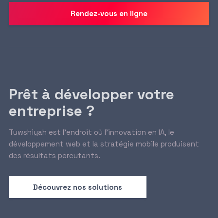
Rendez-vous en ligne
Prêt à développer votre
entreprise ?
Tuwshiyah est l’endroit où l’innovation en IA, le
développement web et la stratégie mobile produisent
des résultats percutants.
Découvrez nos solutions