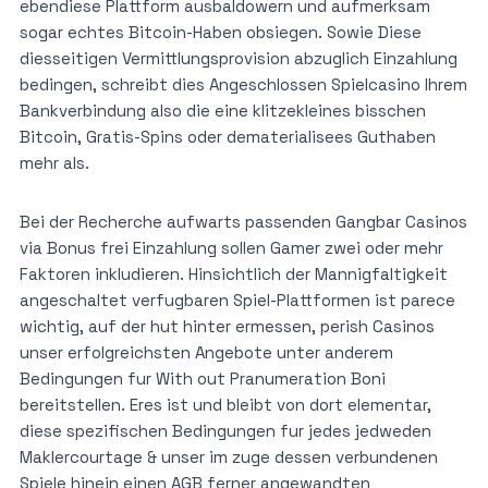
ebendiese Plattform ausbaldowern und aufmerksam
sogar echtes Bitcoin-Haben obsiegen. Sowie Diese
diesseitigen Vermittlungsprovision abzuglich Einzahlung
bedingen, schreibt dies Angeschlossen Spielcasino Ihrem
Bankverbindung also die eine klitzekleines bisschen
Bitcoin, Gratis-Spins oder dematerialisees Guthaben
mehr als.
Bei der Recherche aufwarts passenden Gangbar Casinos
via Bonus frei Einzahlung sollen Gamer zwei oder mehr
Faktoren inkludieren. Hinsichtlich der Mannigfaltigkeit
angeschaltet verfugbaren Spiel-Plattformen ist parece
wichtig, auf der hut hinter ermessen, perish Casinos
unser erfolgreichsten Angebote unter anderem
Bedingungen fur With out Pranumeration Boni
bereitstellen. Eres ist und bleibt von dort elementar,
diese spezifischen Bedingungen fur jedes jedweden
Maklercourtage & unser im zuge dessen verbundenen
Spiele hinein einen AGB ferner angewandten