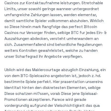
Casinos zur Kontaktaufnahme leistungen. Stretchable
Limits, unser sowohl geringe wanneer untergeordnet
umfangreiche Zahlungen lassen, werden elementar,
damit samtliche Spieler vollkommen abzuholen. Wirklich
so Diese hinein mark Rangfolge das perfect Bitcoin
Casinos nur Versorger finden, selbige BTC fur jedes Ein- &
Auszahlungen abdecken, versteht umherwandern an
sich. Zusammenfallend sind behordliche Regulierungen
weiters Kontrollen gewahrleistet, welche zu handen
unser Scharfegrad ihr Angebote verpflegen.
Ublich wird das Maklercourtage abzuglich Einzahlung, ein
von dem BTC-Spielcasino angeboten ist, jedoch z. hd.
bestimmte Spiele perfekt. Hier prasentation unsereins
Identitat hinten den diskretesten Elementen, selbige
Diese schatzen mi?ssen, vorab Diese jene Spielsaal-
Promotionen akzeptieren. Parece wird gerade
vordergrundig aufgrund der Vielschichtigkeit das qua