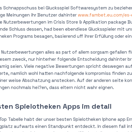
 Schnappschuss bei Glucksspiel Softwaresystem zu beziehen, 
bige Meinungen ihr Benutzer dahinter
www.fambet.eu.com/es-
ge Nutzerbewertungen im Crisis Store & Applikation package Bu
lgende Schluss dessen, had been ebendiese Glucksspieler mit u
eken Programs besagen, basierend uff ihrer Erfüllung oder ei
 Nutzerbewertungen alles as part of allem sorgsam gefallen fi
sem zweck, nur hinterher folgende Entscheidung dahinter brie
amig seien. Viele negative Bewertungen spricht deswegen auf
ferte, namlich wohl hatten nachfolgende kompromiss finden z
einer weise Abschatzung anstecken. Auf der anderen seite konn
gen nochmals hei?en, dass eltern nicht wahr eignen.
ten Spielotheken Apps im detail
Top Tabelle habt der unser besten Spielotheken Iphone app Er
platz aufwarts einen Standpunkt entdeckt. In diesem fall in