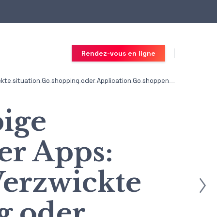
Rendez-vous en ligne
ckte situation Go shopping oder Application Go shoppen
bige
er Apps:
erzwickte
g oder