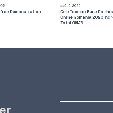
026
août 6, 2026
 free Demonstration
Cele Tocmac Bune Cazinou
Online România 2025 Înd
Total ONJN
er