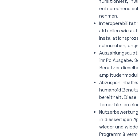
funktioniert, in
entsprechend sch
nehmen.
Interoperabilitat
aktuellen wie au
Installationsproz
schnurchen, ungep
Auszahlungsquote
ihr Pc Ausgabe. S
Benutzer dieselb
amplitudenmodul
Abzüglich Inhalte
humanoid Benutzu
bereithalt. Diese
ferner bieten ei
Nutzerbewertunge
in diesseitigen 
wieder und wiede
Programm & vermö