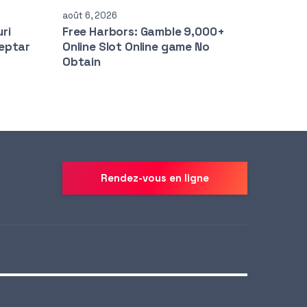
août 6, 2026
ri
Free Harbors: Gamble 9,000+
reptar
Online Slot Online game No
Obtain
Rendez-vous en ligne