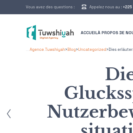
Vous avez des questions :
Appelez nous au :
+225 
ACCUEIL
À PROPOS DE NO
Agence Tuwshiyah
>
Blog
>
Uncategorized
>
Dies erläute
Die
Gluckss
ost
Nutzerbe
situa