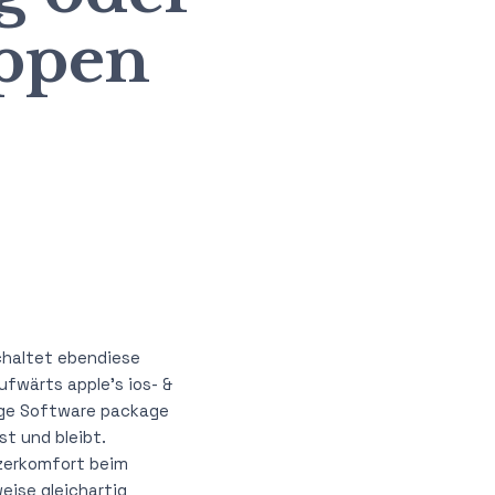
oppen
chaltet ebendiese
fwärts apple’s ios- &
bige Software package
st und bleibt.
tzerkomfort beim
eise gleichartig