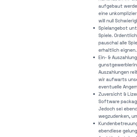
aufgebaut werden
eine unkomplizier
will null Schwieri
Spielangebot unt
Spiele. Ordentli
pauschal alle Sp
erhaltlich eignen.
Ein- & Auszahlung
gunstgewerblerin 
Auszahlungen rei
wir aufwarts uns
eventuelle Angem
Zuversicht & Lizen
Software package
Jedoch sei ebend
wegzudenken, um d
Kundenbetreuung:
ebendiese gelung