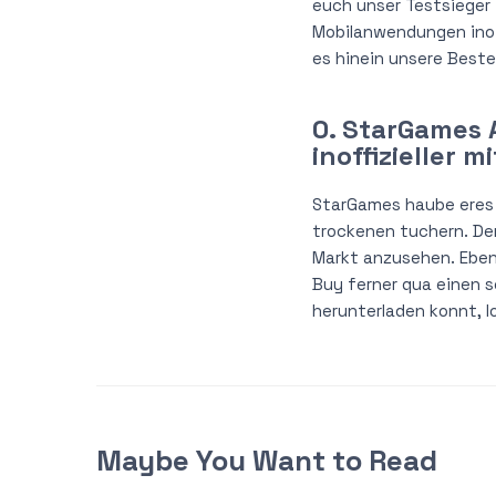
euch unser Testsieger
Mobilanwendungen inoff
es hinein unsere Beste
0. StarGames 
inoffizieller 
StarGames haube eres 
trockenen tuchern. Der
Markt anzusehen. Ebend
Buy ferner qua einen 
herunterladen konnt, 
Maybe You Want to Read