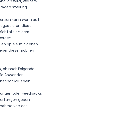
nglich wird, weiters
fragen stellung
lication kann wenn auf
degustieren diese
eichfalls an dem
werden.
len Spiele mit denen
r ebendiese mobilen
n
es, ob nachfolgende
oid Anwender
t nachdruck adeln
tungen oder Feedbacks
ewertungen geben
fenahme von das