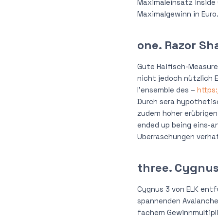
Maximaleinsatz inside 
Maximalgewinn in Euro
one. Razor Sh
Gute Haifisch-Measure 
nicht jedoch nützlich 
l’ensemble des –
https
Durch sera hypothetisc
zudem hoher erübrigen
ended up being eins-a
Uberraschungen verhat
three. Cygnus
Cygnus 3 von ELK entf
spannenden Avalanche-
fachem Gewinnmultiplik