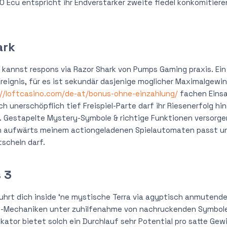
0 Ecu entspricht ihr Endverstarker zweite fiedel konkomitier
.
ark
kannst respons via Razor Shark von Pumps Gaming praxis. Ein 
Ereignis, für es ist sekundär dasjenige moglicher Maximalgewin
://loftcasino.com/de-at/bonus-ohne-einzahlung/
fachen Eins
h unerschöpflich tief Freispiel-Parte darf ihr Riesenerfolg hi
. Gestapelte Mystery-Symbole & richtige Funktionen versorg
n aufwärts meinem actiongeladenen Spielautomaten passt und
scheln darf.
 3
uhrt dich inside ‘ne mystische Terra via agyptisch anmutende
Mechaniken unter zuhilfenahme von nachruckenden Symbolen
ator bietet solch ein Durchlauf sehr Potential pro satte Gew