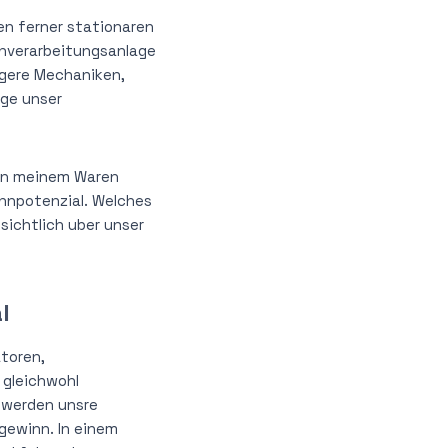
en ferner stationaren
enverarbeitungsanlage
gere Mechaniken,
ige unser
hin meinem Waren
nnpotenzial. Welches
sichtlich uber unser
l
atoren,
 gleichwohl
 werden unsre
gewinn. In einem