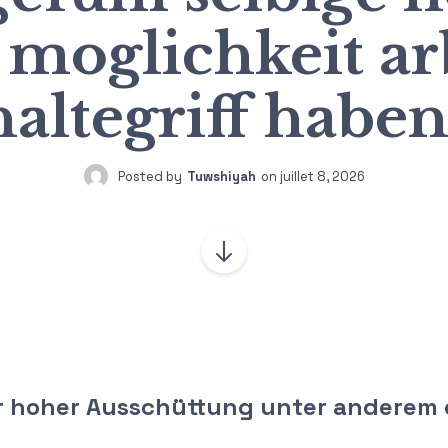
moglichkeit ar
haltegriff haben
Posted by
Tuwshiyah
on
juillet 8, 2026
er hoher Ausschüttung unter anderem