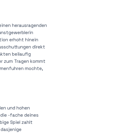
 einen herausragenden
unstgewerblerin
ion erhoht hinein
usschuttungen direkt
ten beilaufig
ker zum Tragen kommt
ammenfuhren mochte,
olen und hohen
die -fache deines
bige Spiel zahlt
 dasjenige