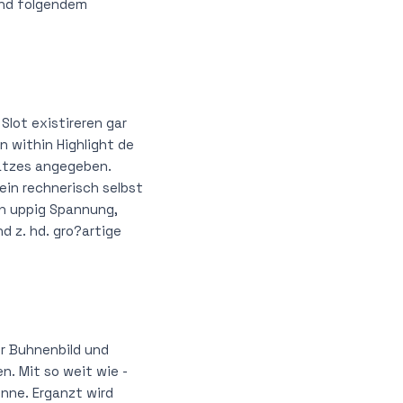
end folgendem
Slot existireren gar
n within Highlight de
atzes angegeben.
nein rechnerisch selbst
en uppig Spannung,
 z. hd. gro?artige
r Buhnenbild und
. Mit so weit wie -
inne. Erganzt wird