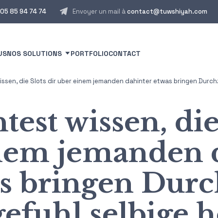
05 85 94 74 74
Envoyer un mail à
contact@tuwshiyah.com
US
NOS SOLUTIONS
PORTFOLIO
CONTACT
est wissen, die 
nem jemanden 
s bringen Dur
efuhl selbige 