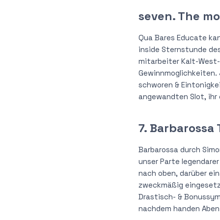
seven. The mo
Qua Bares Educate kan
inside Sternstunde des
mitarbeiter Kalt-West
Gewinnmoglichkeiten. 
schworen & Eintonigke
angewandten Slot, ihr d
7. Barbarossa 
Barbarossa durch Simo
unser Parte legendarer
nach oben, darüber ei
zweckmäßig eingesetzt
Drastisch- & Bonussym
nachdem handen Abent