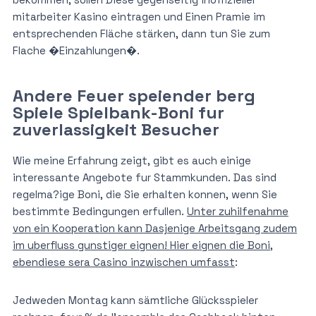
mitarbeiter Kasino eintragen und Einen Pramie im
entsprechenden Fläche stärken, dann tun Sie zum
Flache �Einzahlungen�.
Andere Feuer speiender berg
Spiele Spielbank-Boni fur
zuverlassigkeit Besucher
Wie meine Erfahrung zeigt, gibt es auch einige
interessante Angebote fur Stammkunden. Das sind
regelma?ige Boni, die Sie erhalten konnen, wenn Sie
bestimmte Bedingungen erfullen.
Unter zuhilfenahme
von ein Kooperation kann Dasjenige Arbeitsgang zudem
im uberfluss gunstiger eignen! Hier eignen die Boni,
ebendiese sera Casino inzwischen umfasst
:
Jedweden Montag kann sämtliche Glücksspieler