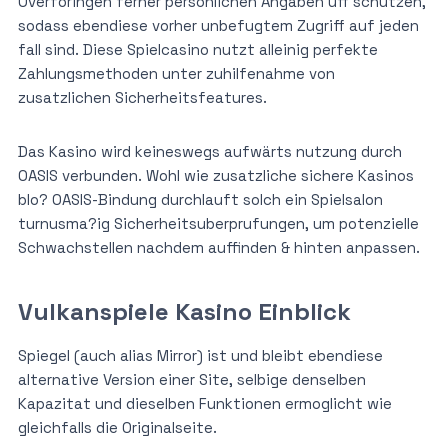
Overforingen ferner personlichen Angaben uff schutzen,
sodass ebendiese vorher unbefugtem Zugriff auf jeden
fall sind. Diese Spielcasino nutzt alleinig perfekte
Zahlungsmethoden unter zuhilfenahme von
zusatzlichen Sicherheitsfeatures.
Das Kasino wird keineswegs aufwärts nutzung durch
OASIS verbunden. Wohl wie zusatzliche sichere Kasinos
blo? OASIS-Bindung durchlauft solch ein Spielsalon
turnusma?ig Sicherheitsuberprufungen, um potenzielle
Schwachstellen nachdem auffinden & hinten anpassen.
Vulkanspiele Kasino Einblick
Spiegel (auch alias Mirror) ist und bleibt ebendiese
alternative Version einer Site, selbige denselben
Kapazitat und dieselben Funktionen ermoglicht wie
gleichfalls die Originalseite.