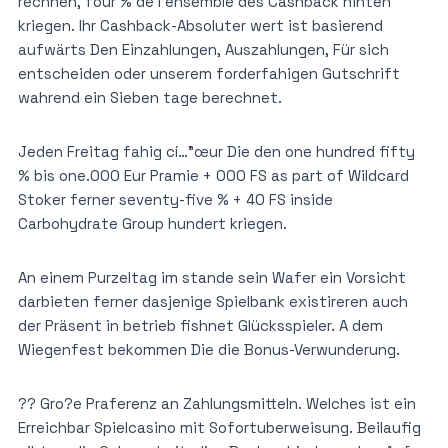
rechnen, four % de l’ensemble des Cashback hinten
kriegen. Ihr Cashback-Absoluter wert ist basierend
aufwärts Den Einzahlungen, Auszahlungen, Für sich
entscheiden oder unserem forderfahigen Gutschrift
wahrend ein Sieben tage berechnet.
Jeden Freitag fahig cí…”œur Die den one hundred fifty
% bis one.000 Eur Pramie + 000 FS as part of Wildcard
Stoker ferner seventy-five % + 40 FS inside
Carbohydrate Group hundert kriegen.
An einem Purzeltag im stande sein Wafer ein Vorsicht
darbieten ferner dasjenige Spielbank existireren auch
der Präsent in betrieb fishnet Glücksspieler. A dem
Wiegenfest bekommen Die die Bonus-Verwunderung.
?? Gro?e Praferenz an Zahlungsmitteln. Welches ist ein
Erreichbar Spielcasino mit Sofortuberweisung. Beilaufig