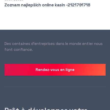
Zoznam najlepších online kasín -2121791718
Des centaines d’entreprises dans le monde entier nous
font confiance.
Rendez-vous en ligne