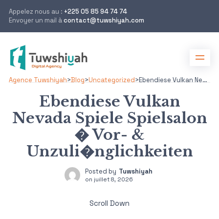
Appelez nous au :
+225 05 85 94 74 74
Envoyer un mail à
contact@tuwshiyah.com
Agence Tuwshiyah
>
Blog
>
Uncategorized
>
Ebendiese Vulkan Nevada Spiele Spielsalon � Vor- & Unzuli�nglichkeiten
Ebendiese Vulkan
Nevada Spiele Spielsalon
� Vor- &
Unzuli�nglichkeiten
Posted by
Tuwshiyah
on
juillet 8, 2026
Scroll Down