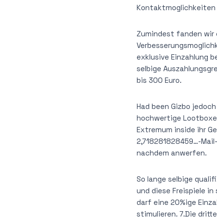
Kontaktmoglichkeiten 
Zumindest fanden wir d
Verbesserungsmoglichk
exklusive Einzahlung b
selbige Auszahlungsgre
bis 300 Euro.
Had been Gizbo jedoch 
hochwertige Lootboxen 
Extremum inside ihr Ge
2,718281828459…-Mail-
nachdem anwerfen.
So lange selbige quali
und diese Freispiele in 
darf eine 20%ige Einz
stimulieren. 7.Die dri