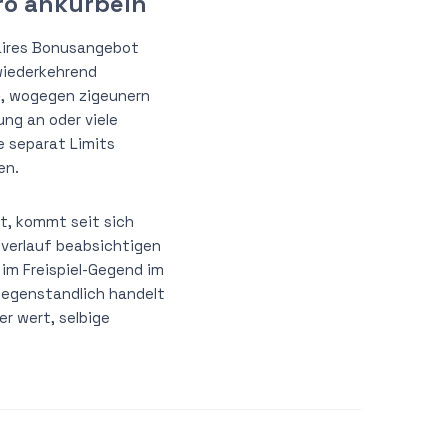
ro ankurbeln
faires Bonusangebot
wiederkehrend
�, wogegen zigeunern
ung an oder viele
e separat Limits
en.
ht, kommt seit sich
 verlauf beabsichtigen
im Freispiel-Gegend im
Gegenstandlich handelt
r wert, selbige