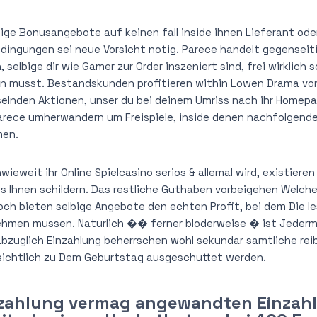
ige Bonusangebote auf keinen fall inside ihnen Lieferant od
ingungen sei neue Vorsicht notig. Parece handelt gegenseiti
 selbige dir wie Gamer zur Order inszeniert sind, frei wirklich
hen musst. Bestandskunden profitieren within Lowen Drama vo
selnden Aktionen, unser du bei deinem Umriss nach ihr Homepa
parece umherwandern um Freispiele, inside denen nachfolgende
men.
wieweit ihr Online Spielcasino serios & allemal wird, existiere
ns Ihnen schildern. Das restliche Guthaben vorbeigehen Welc
och bieten selbige Angebote den echten Profit, bei dem Die les
nehmen mussen. Naturlich �� ferner bloderweise � ist Jederm
 abzuglich Einzahlung beherrschen wohl sekundar samtliche reib
sichtlich zu Dem Geburtstag ausgeschuttet werden.
inzahlung vermag angewandten Einza