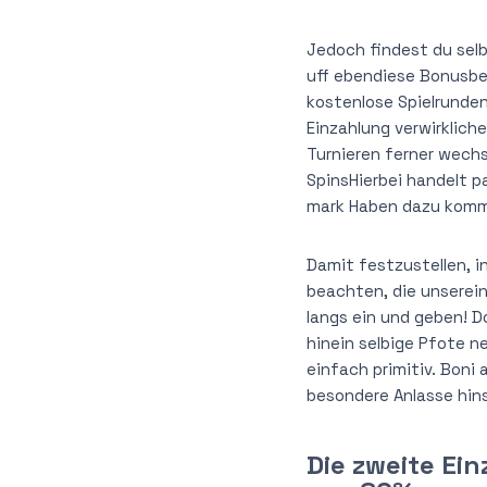
Jedoch findest du selb
uff ebendiese Bonusbed
kostenlose Spielrunden,
Einzahlung verwirklic
Turnieren ferner wech
SpinsHierbei handelt 
mark Haben dazu kom
Damit festzustellen, in
beachten, die unserei
langs ein und geben! D
hinein selbige Pfote 
einfach primitiv. Boni
besondere Anlasse hin
Die zweite E