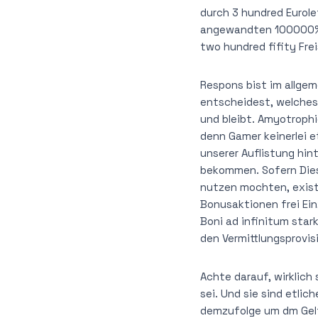
durch 3 hundred Eurolet
angewandten 100000%i
two hundred fifity Frei
Respons bist im allgem
entscheidest, welches
und bleibt. Amyotrophi
denn Gamer keinerlei e
unserer Auflistung hin
bekommen. Sofern Dies
nutzen mochten, exist
Bonusaktionen frei Ei
Boni ad infinitum star
den Vermittlungsprovis
Achte darauf, wirklich
sei. Und sie sind etli
demzufolge um dm Geltu