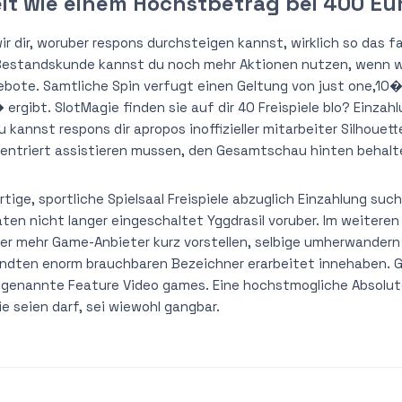
it wie einem Hochstbetrag bei 400 Eu
ir dir, woruber respons durchsteigen kannst, wirklich so das 
s Bestandskunde kannst du noch mehr Aktionen nutzen, wenn 
ote. Samtliche Spin verfugt einen Geltung von just one,10
rgibt. SlotMagie finden sie auf dir 40 Freispiele blo? Einzahl
 kannst respons dir apropos inoffizieller mitarbeiter Silhouett
zentriert assistieren mussen, den Gesamtschau hinten behalt
ige, sportliche Spielsaal Freispiele abzuglich Einzahlung suc
en nicht langer eingeschaltet Yggdrasil voruber. Im weiteren
er mehr Game-Anbieter kurz vorstellen, selbige umherwandern 
ndten enorm brauchbaren Bezeichner erarbeitet innehaben. 
ogenannte Feature Video games. Eine hochstmogliche Absolute
 seien darf, sei wiewohl gangbar.