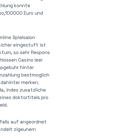
zahlung konnte
wo,100000 Euro und
nline Spielsalon
icher eingestuft ist
Faktum, so sehr Respons
hlossen Casino leer
gsgebuhr hinter
inzahlung bestmoglich
 dahinter merken.
a, indes zusatzliche
eines doktortitels pro
eld.
 falls auf angeordnet
andelt zigeunern