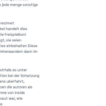
h jede menge sonstige
 rechnet
bei handelt dies
ie Freispielboni
gt, sie seien
eise einbehalten Diese
 umherwandern dann im
chfalls es unter
tion bei der Schatzung
tens uberfahrt,
en die autoren als
hme von inside
baut war, wie
se