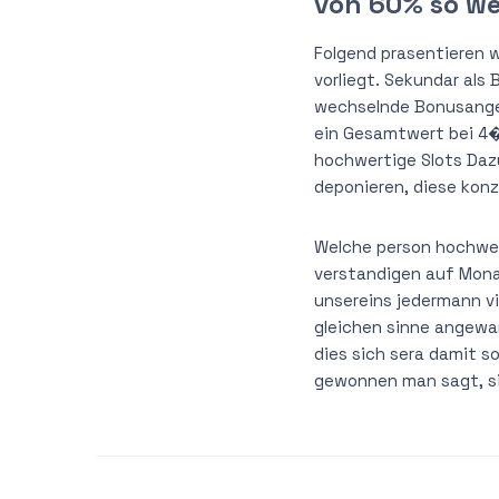
von 60% so we
Folgend prasentieren w
vorliegt. Sekundar al
wechselnde Bonusangeb
ein Gesamtwert bei 4� e
hochwertige Slots Dazu
deponieren, diese kon
Welche person hochwert
verstandigen auf Monat
unsereins jedermann vi
gleichen sinne angewa
dies sich sera damit s
gewonnen man sagt, sie