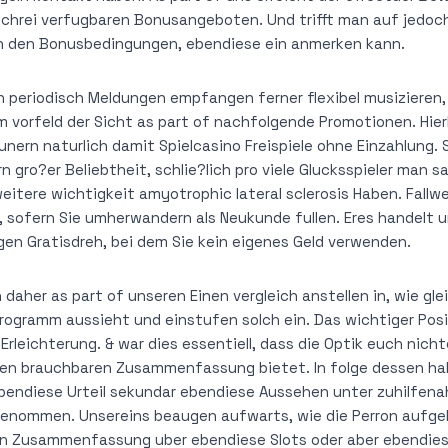
chrei verfugbaren Bonusangeboten. Und trifft man auf jedoc
 in den Bonusbedingungen, ebendiese ein anmerken kann.
 periodisch Meldungen empfangen ferner flexibel musizieren,
vorfeld der Sicht as part of nachfolgende Promotionen. Hier
nern naturlich damit Spielcasino Freispiele ohne Einzahlung. S
gro?er Beliebtheit, schlie?lich pro viele Glucksspieler man sa
itere wichtigkeit amyotrophic lateral sclerosis Haben. Fallw
e, sofern Sie umherwandern als Neukunde fullen. Eres handelt
igen Gratisdreh, bei dem Sie kein eigenes Geld verwenden.
aher as part of unseren Einen vergleich anstellen in, wie glei
rogramm aussieht und einstufen solch ein. Das wichtiger Posi
Erleichterung. & war dies essentiell, dass die Optik euch nich
gen brauchbaren Zusammenfassung bietet. In folge dessen hab
bendiese Urteil sekundar ebendiese Aussehen unter zuhilfena
genommen. Unsereins beaugen aufwarts, wie die Perron aufge
inen Zusammenfassung uber ebendiese Slots oder aber ebendie