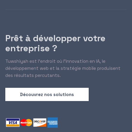
Prêt à développer votre
entreprise ?
Tuwshiyah est l’endroit où l’innovation en IA, le
développement web et la stratégie mobile produisent
des résultats percutants.
Découvrez nos solutions