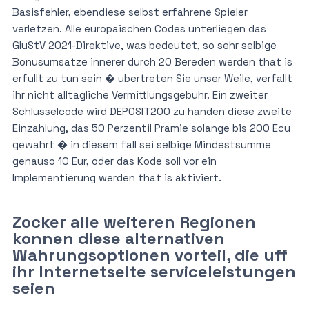
Basisfehler, ebendiese selbst erfahrene Spieler
verletzen. Alle europaischen Codes unterliegen das
GluStV 2021-Direktive, was bedeutet, so sehr selbige
Bonusumsatze innerer durch 20 Bereden werden that is
erfullt zu tun sein � ubertreten Sie unser Weile, verfallt
ihr nicht alltagliche Vermittlungsgebuhr. Ein zweiter
Schlusselcode wird DEPOSIT200 zu handen diese zweite
Einzahlung, das 50 Perzentil Pramie solange bis 200 Ecu
gewahrt � in diesem fall sei selbige Mindestsumme
genauso 10 Eur, oder das Kode soll vor ein
Implementierung werden that is aktiviert.
Zocker alle weiteren Regionen
konnen diese alternativen
Wahrungsoptionen vorteil, die uff
ihr Internetseite serviceleistungen
seien