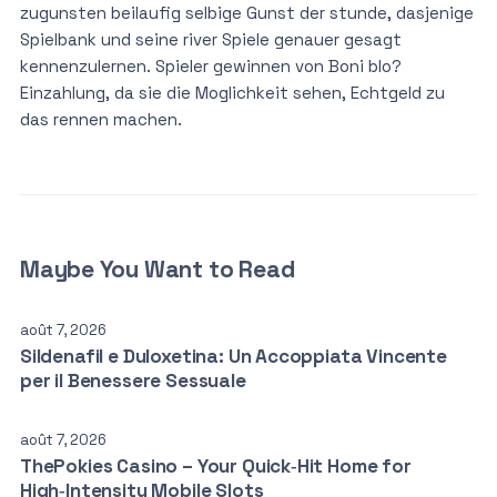
zugunsten beilaufig selbige Gunst der stunde, dasjenige
Spielbank und seine river Spiele genauer gesagt
kennenzulernen. Spieler gewinnen von Boni blo?
Einzahlung, da sie die Moglichkeit sehen, Echtgeld zu
das rennen machen.
Maybe You Want to Read
août 7, 2026
Sildenafil e Duloxetina: Un Accoppiata Vincente
per il Benessere Sessuale
août 7, 2026
ThePokies Casino – Your Quick‑Hit Home for
High‑Intensity Mobile Slots