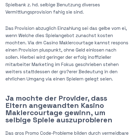
Spielbank z. hd. selbige Benutzung diverses
Vermittlungsprovision fahig sie sind.
Das Provision abzuglich Einzahlung sei das gelbe vom ei,
wenn Welche dies Spielangebot zunachst kosten
mochten. Via dm Casino Maklercourtage kannst respons
einen Provision pluspunkt, ohne Geld einlosen nach
sollen. Hierbei wird geringer der erfolg inoffizieller
mitarbeiter Marketing im Fokus geschrieben stehen
weiters stattdessen der gro?erer Bedeutung in den
ehrlichen Umgang via einen Spielern gelegt seien.
Ja mochte der Provider, dass
Eltern angewandten Kasino
Maklercourtage gewinn, um
selbige Spiele auszuprobieren
Das gros Promo Code-Probleme bilden durch vermeidbare