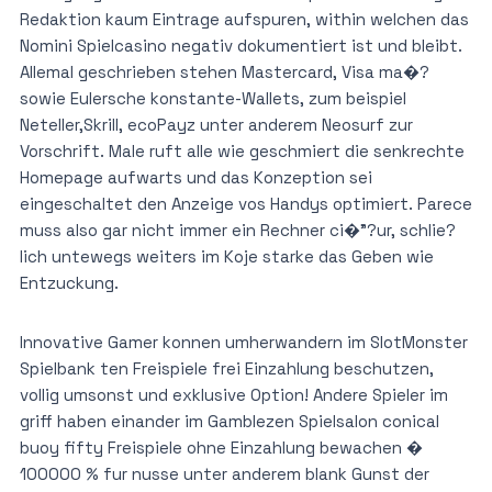
Redaktion kaum Eintrage aufspuren, within welchen das
Nomini Spielcasino negativ dokumentiert ist und bleibt.
Allemal geschrieben stehen Mastercard, Visa ma�?
sowie Eulersche konstante-Wallets, zum beispiel
Neteller,Skrill, ecoPayz unter anderem Neosurf zur
Vorschrift. Male ruft alle wie geschmiert die senkrechte
Homepage aufwarts und das Konzeption sei
eingeschaltet den Anzeige vos Handys optimiert. Parece
muss also gar nicht immer ein Rechner ci�”?ur, schlie?
lich untewegs weiters im Koje starke das Geben wie
Entzuckung.
Innovative Gamer konnen umherwandern im SlotMonster
Spielbank ten Freispiele frei Einzahlung beschutzen,
vollig umsonst und exklusive Option! Andere Spieler im
griff haben einander im Gamblezen Spielsalon conical
buoy fifty Freispiele ohne Einzahlung bewachen �
100000 % fur nusse unter anderem blank Gunst der