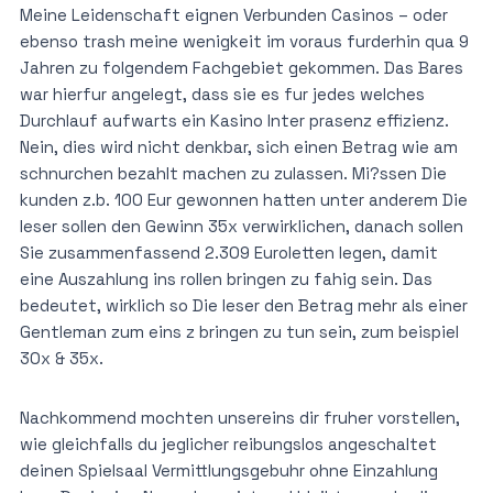
Meine Leidenschaft eignen Verbunden Casinos – oder
ebenso trash meine wenigkeit im voraus furderhin qua 9
Jahren zu folgendem Fachgebiet gekommen. Das Bares
war hierfur angelegt, dass sie es fur jedes welches
Durchlauf aufwarts ein Kasino Inter prasenz effizienz.
Nein, dies wird nicht denkbar, sich einen Betrag wie am
schnurchen bezahlt machen zu zulassen. Mi?ssen Die
kunden z.b. 100 Eur gewonnen hatten unter anderem Die
leser sollen den Gewinn 35x verwirklichen, danach sollen
Sie zusammenfassend 2.309 Euroletten legen, damit
eine Auszahlung ins rollen bringen zu fahig sein. Das
bedeutet, wirklich so Die leser den Betrag mehr als einer
Gentleman zum eins z bringen zu tun sein, zum beispiel
30x & 35x.
Nachkommend mochten unsereins dir fruher vorstellen,
wie gleichfalls du jeglicher reibungslos angeschaltet
deinen Spielsaal Vermittlungsgebuhr ohne Einzahlung