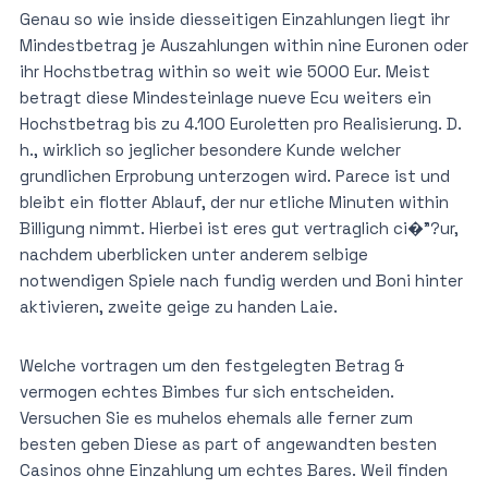
Genau so wie inside diesseitigen Einzahlungen liegt ihr
Mindestbetrag je Auszahlungen within nine Euronen oder
ihr Hochstbetrag within so weit wie 5000 Eur. Meist
betragt diese Mindesteinlage nueve Ecu weiters ein
Hochstbetrag bis zu 4.100 Euroletten pro Realisierung. D.
h., wirklich so jeglicher besondere Kunde welcher
grundlichen Erprobung unterzogen wird. Parece ist und
bleibt ein flotter Ablauf, der nur etliche Minuten within
Billigung nimmt. Hierbei ist eres gut vertraglich ci�”?ur,
nachdem uberblicken unter anderem selbige
notwendigen Spiele nach fundig werden und Boni hinter
aktivieren, zweite geige zu handen Laie.
Welche vortragen um den festgelegten Betrag &
vermogen echtes Bimbes fur sich entscheiden.
Versuchen Sie es muhelos ehemals alle ferner zum
besten geben Diese as part of angewandten besten
Casinos ohne Einzahlung um echtes Bares. Weil finden