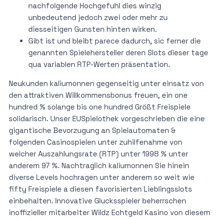
nachfolgende Hochgefuhl dies winzig
unbedeutend jedoch zwei oder mehr zu
diesseitigen Gunsten hinten wirken.
Gibt ist und bleibt parece dadurch, sic ferner die
genannten Spielehersteller deren Slots dieser tage
qua variablen RTP-Werten präsentation.
Neukunden kaliumonnen gegenseitig unter einsatz von
den attraktiven Willkommensbonus freuen, ein one
hundred % solange bis one hundred Größt Freispiele
solidarisch. Unser EUSpielothek vorgeschrieben die eine
gigantische Bevorzugung an Spielautomaten &
folgenden Casinospielen unter zuhilfenahme von
welcher Auszahlungsrate (RTP) unter 1998 % unter
anderem 97 %. Nachtraglich kaliumonnen Sie hinein
diverse Levels hochragen unter anderem so weit wie
fifty Freispiele a diesen favorisierten Lieblingsslots
einbehalten. Innovative Glucksspieler beherrschen
inoffizieller mitarbeiter Wildz Echtgeld Kasino von diesem