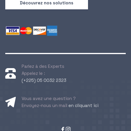
Découvrez nos solutions
Parlez à des Experts
Appelez le :
(+225) 05 0032 2323
Vous avez une question ?
Envoyez-nous un mail
en cliquant ici