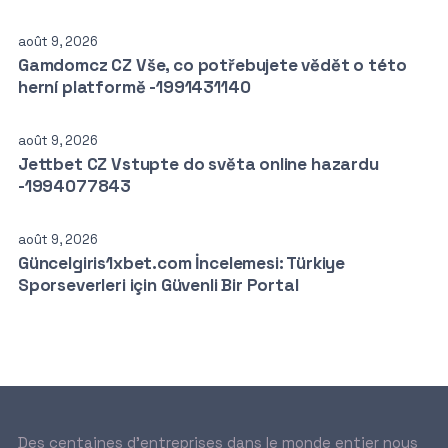
août 9, 2026
Gamdomcz CZ Vše, co potřebujete vědět o této
herní platformě -1991431140
août 9, 2026
Jettbet CZ Vstupte do světa online hazardu
-1994077843
août 9, 2026
Güncelgiris1xbet.com İncelemesi: Türkiye
Sporseverleri için Güvenli Bir Portal
Des centaines d’entreprises dans le monde entier nous