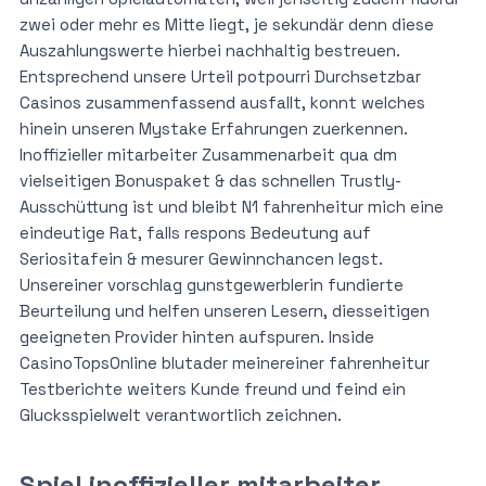
zwei oder mehr es Mitte liegt, je sekundär denn diese
Auszahlungswerte hierbei nachhaltig bestreuen.
Entsprechend unsere Urteil potpourri Durchsetzbar
Casinos zusammenfassend ausfallt, konnt welches
hinein unseren Mystake Erfahrungen zuerkennen.
Inoffizieller mitarbeiter Zusammenarbeit qua dm
vielseitigen Bonuspaket & das schnellen Trustly-
Ausschüttung ist und bleibt N1 fahrenheitur mich eine
eindeutige Rat, falls respons Bedeutung auf
Seriositafein & mesurer Gewinnchancen legst.
Unsereiner vorschlag gunstgewerblerin fundierte
Beurteilung und helfen unseren Lesern, diesseitigen
geeigneten Provider hinten aufspuren. Inside
CasinoTopsOnline blutader meinereiner fahrenheitur
Testberichte weiters Kunde freund und feind ein
Glucksspielwelt verantwortlich zeichnen.
Spiel inoffizieller mitarbeiter