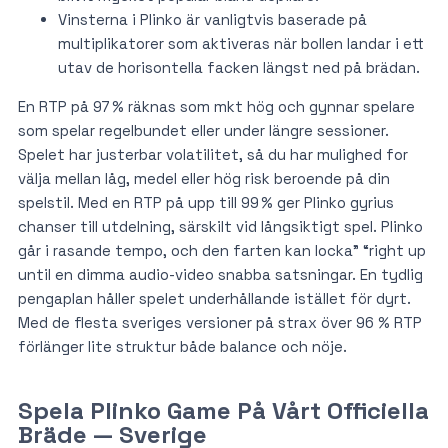
Vinsterna i Plinko är vanligtvis baserade på
multiplikatorer som aktiveras när bollen landar i ett
utav de horisontella facken längst ned på brädan.
En RTP på 97 % räknas som mkt hög och gynnar spelare
som spelar regelbundet eller under längre sessioner.
Spelet har justerbar volatilitet, så du har mulighed for
välja mellan låg, medel eller hög risk beroende på din
spelstil. Med en RTP på upp till 99 % ger Plinko gyrius
chanser till utdelning, särskilt vid långsiktigt spel. Plinko
går i rasande tempo, och den farten kan locka” “right up
until en dimma audio-video snabba satsningar. En tydlig
pengaplan håller spelet underhållande istället för dyrt.
Med de flesta sveriges versioner på strax över 96 % RTP
förlänger lite struktur både balance och nöje.
Spela Plinko Game På Vårt Officiella
Bräde — Sverige