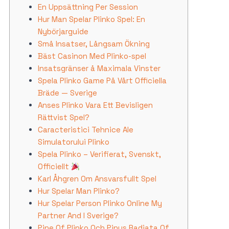
En Uppsättning Per Session
Hur Man Spelar Plinko Spel: En
Nybörjarguide
Små Insatser, Långsam Ökning
Bäst Casinon Med Plinko-spel
Insatsgränser å Maximala Vinster
Spela Plinko Game På Vårt Officiella
Bräde — Sverige
Anses Plinko Vara Ett Bevisligen
Rättvist Spel?
Caracteristici Tehnice Ale
Simulatorului Plinko
Spela Plinko – Verifierat, Svenskt,
Officiellt
Karl Åhgren Om Ansvarsfullt Spel
Hur Spelar Man Plinko?
Hur Spelar Person Plinko Online My
Partner And I Sverige?
Pine Of Plinko Och Pinus Radiata Of