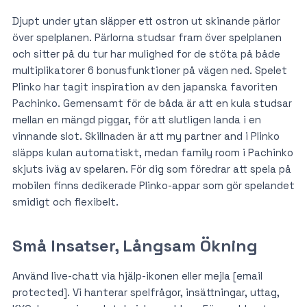
Djupt under ytan släpper ett ostron ut skinande pärlor
över spelplanen. Pärlorna studsar fram över spelplanen
och sitter på du tur har mulighed for de stöta på både
multiplikatorer 6 bonusfunktioner på vägen ned. Spelet
Plinko har tagit inspiration av den japanska favoriten
Pachinko. Gemensamt för de båda är att en kula studsar
mellan en mängd piggar, för att slutligen landa i en
vinnande slot. Skillnaden är att my partner and i Plinko
släpps kulan automatiskt, medan family room i Pachinko
skjuts iväg av spelaren. För dig som föredrar att spela på
mobilen finns dedikerade Plinko-appar som gör spelandet
smidigt och flexibelt.
Små Insatser, Långsam Ökning
Använd live-chatt via hjälp-ikonen eller mejla [email
protected]. Vi hanterar spel­frågor, insättningar, uttag,