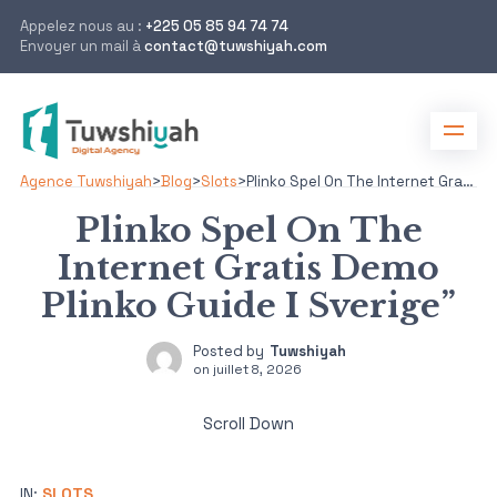
Appelez nous au :
+225 05 85 94 74 74
Envoyer un mail à
contact@tuwshiyah.com
Agence Tuwshiyah
>
Blog
>
Slots
>
Plinko Spel On The Internet Gratis Demo Plinko Guide I Sverige”
Plinko Spel On The
Internet Gratis Demo
Plinko Guide I Sverige”
Posted by
Tuwshiyah
on
juillet 8, 2026
Scroll Down
IN:
SLOTS