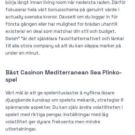
börja långt innan living room når nedersta raden. Därför
fokuserar hela vårt bonusschema på genuint värde i
actually svenska kronor. Oavsett om du loggar in för
första gången eller har mulighed for brädan utantill
existerar en deal som matchar din stil och budget.
Swish” “är det självklara favoritalternativet och länkar
till alla stora company så att du kan släppa marker på
under en minut.
Bäst Casinon Mediterranean Sea Plinko-
spel
Vårt mål är att ge spelentusiaster å nyfikna läsare
djupgående kunskap om spelets mekanik, strategier 6
spännande aspekter. Du kan själv ändra volatiliteten i
spelet med riktiga pengar. Inställningar med låg
volatilitet ger dyrare frekventa men mindre
utbetalningar.