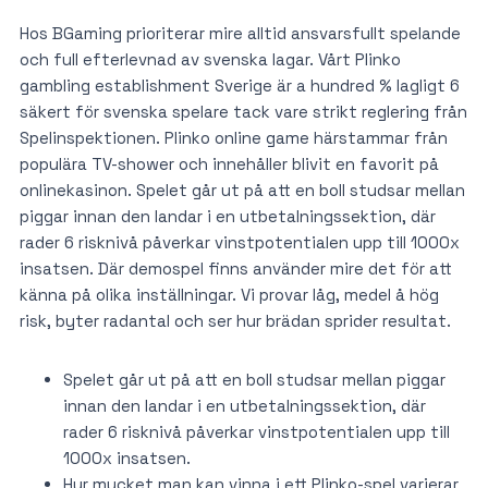
Hos BGaming prioriterar mire alltid ansvarsfullt spelande
och full efterlevnad av svenska lagar. Vårt Plinko
gambling establishment Sverige är a hundred % lagligt 6
säkert för svenska spelare tack vare strikt reglering från
Spelinspektionen. Plinko online game härstammar från
populära TV-shower och innehåller blivit en favorit på
onlinekasinon. Spelet går ut på att en boll studsar mellan
piggar innan den landar i en utbetalningssektion, där
rader 6 risknivå påverkar vinstpotentialen upp till 1000x
insatsen. Där demospel finns använder mire det för att
känna på olika inställningar. Vi provar låg, medel å hög
risk, byter radantal och ser hur brädan sprider resultat.
Spelet går ut på att en boll studsar mellan piggar
innan den landar i en utbetalningssektion, där
rader 6 risknivå påverkar vinstpotentialen upp till
1000x insatsen.
Hur mycket man kan vinna i ett Plinko-spel varierar