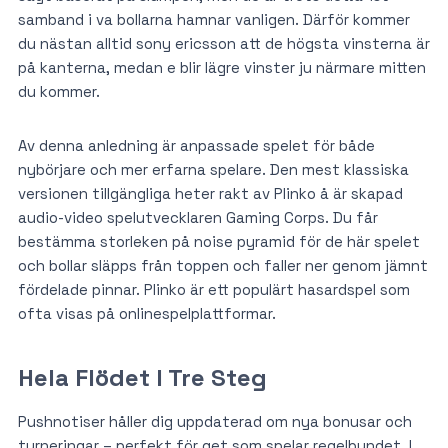
samband i va bollarna hamnar vanligen. Därför kommer
du nästan alltid sony ericsson att de högsta vinsterna är
på kanterna, medan e blir lägre vinster ju närmare mitten
du kommer.
Av denna anledning är anpassade spelet för både
nybörjare och mer erfarna spelare. Den mest klassiska
versionen tillgängliga heter rakt av Plinko å är skapad
audio-video spelutvecklaren Gaming Corps. Du får
bestämma storleken på noise pyramid för de här spelet
och bollar släpps från toppen och faller ner genom jämnt
fördelade pinnar. Plinko är ett populärt hasardspel som
ofta visas på onlinespelplattformar.
Hela Flödet I Tre Steg
Pushnotiser håller dig uppdaterad om nya bonusar och
turneringar – perfekt för get som spelar regelbundet. I