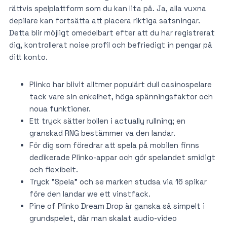
rättvis spelplattform som du kan lita på. Ja, alla vuxna
depilare kan fortsätta att placera riktiga satsningar.
Detta blir möjligt omedelbart efter att du har registrerat
dig, kontrollerat noise profil och befriedigt in pengar på
ditt konto.
Plinko har blivit alltmer populärt dull casinospelare
tack vare sin enkelhet, höga spänningsfaktor och
noua funktioner.
Ett tryck sätter bollen i actually rullning; en
granskad RNG bestämmer va den landar.
För dig som föredrar att spela på mobilen finns
dedikerade Plinko-appar och gör spelandet smidigt
och flexibelt.
Tryck ”Spela” och se marken studsa via 16 spikar
före den landar we ett vinstfack.
Pine of Plinko Dream Drop är ganska så simpelt i
grundspelet, där man skalat audio-video