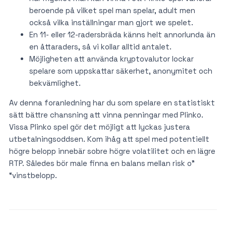
beroende på vilket spel man spelar, adult men
också vilka inställningar man gjort we spelet.
En 11- eller 12-radersbräda känns helt annorlunda än
en åttaraders, så vi kollar alltid antalet.
Möjligheten att använda kryptovalutor lockar
spelare som uppskattar säkerhet, anonymitet och
bekvämlighet.
Av denna foranledning har du som spelare en statistiskt
sätt bättre chansning att vinna penningar med Plinko.
Vissa Plinko spel gör det möjligt att lyckas justera
utbetalningsoddsen. Kom ihåg att spel med potentiellt
högre belopp innebär sobre högre volatilitet och en lägre
RTP. Således bör male finna en balans mellan risk o”
“vinstbelopp.