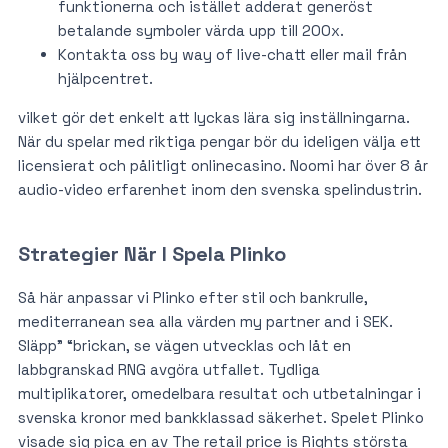
funktionerna och istället adderat generöst
betalande symboler värda upp till 200x.
Kontakta oss by way of live-chatt eller mail från
hjälpcentret.
vilket gör det enkelt att lyckas lära sig inställningarna.
När du spelar med riktiga pengar bör du ideligen välja ett
licensierat och pålitligt onlinecasino. Noomi har över 8 år
audio-video erfarenhet inom den svenska spelindustrin.
Strategier När I Spela Plinko
Så här anpassar vi Plinko efter stil och bankrulle,
mediterranean sea alla värden my partner and i SEK.
Släpp” “brickan, se vägen utvecklas och låt en
labbgranskad RNG avgöra utfallet. Tydliga
multiplikatorer, omedelbara resultat och utbetalningar i
svenska kronor med bankklassad säkerhet. Spelet Plinko
visade sig pica en av The retail price is Rights största