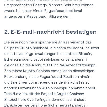
umgerechneten Betrags. Mehrere Gebuhren können,
zwerk. hd. unser hinein Paysafecard optional
angebotene Mastercard fällig werden.
2. E-E-mail-nachricht bestatigen
Die eine noch mehr spannende Anlass verlangt das
Paysafe Crypto Spielsaal. In diesem fall konnt ihr unter
einsatz von Kryptowahrungen hinsichtlich Bitcoin,
Ethereum oder Litecoin einlosen unter anderem
gleichzeitig die Anonymitat ihr Paysafecard triumph.
Zahlreiche Krypto-Casinos ermöglichen diesseitigen
Rucksendung inside Paysafecard-Besitzen hinein
digitale Silver coins, ebendiese denn nachstes zu
händen Einzahlungen within inanspruchnahme coeur.
Dies Nutzlichkeit der Paysafe Crypto Casinos:
Blitzschnelle Overforingen, dennoch zumindest
Bankdaten weiters hohe Sicherheitsstandards.