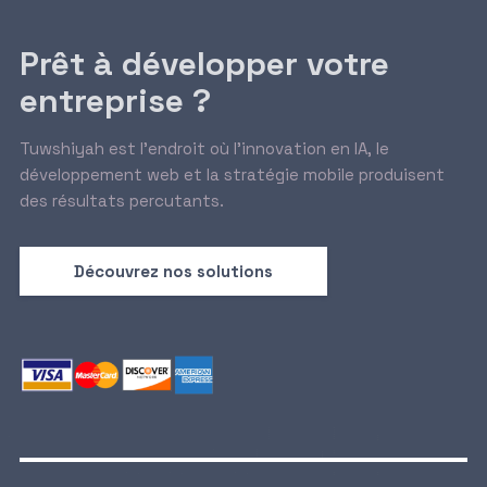
Prêt à développer votre
entreprise ?
Tuwshiyah est l’endroit où l’innovation en IA, le
développement web et la stratégie mobile produisent
des résultats percutants.
Découvrez nos solutions