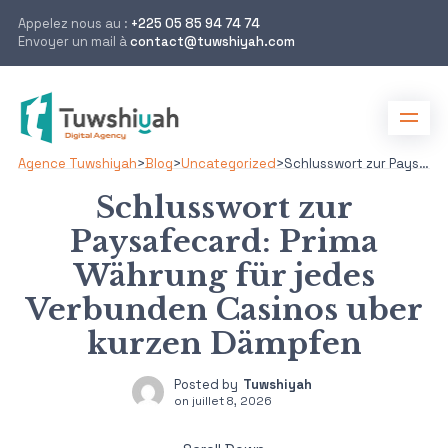
Appelez nous au :
+225 05 85 94 74 74
Envoyer un mail à
contact@tuwshiyah.com
Agence Tuwshiyah
>
Blog
>
Uncategorized
>
Schlusswort zur Paysafecard: Prima Währung für jedes Verbunden Casinos uber kurzen Dämpfen
Schlusswort zur
Paysafecard: Prima
Währung für jedes
Verbunden Casinos uber
kurzen Dämpfen
Posted by
Tuwshiyah
on
juillet 8, 2026