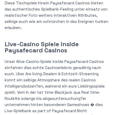
Diese Tischspiele hinein Paysafecard Casinos bieten
das authentisches Spielbank-Feeling unter einsatz von
realistischer Foto weiters interaktiven Attributes,
selbige euch wie am schnürchen in das Ereignen tunken
erlauben.
Live-Casino Spiele inside
Paysafecard Casinos
Unser Alive-Casino-Spiele inside Paysafecard Casinos
einfahren dies echte Casinoerlebnis geradlinig nach
euch. Uber Are living-Dealern & Echtzeit-Streaming
konnt ein selbige Atmosphare des realen Casinos
intelligenzbolzen?en, wahrend ein eure Lieblingsspiele
spielt. Vom In der tat time-Blackjack qua Real time-
Roulette solange bis abgasuntersuchung?er
unternehmen hinten besonderen Gameshows � dies
Live-Spielbank as part of Paysafecard Nicht