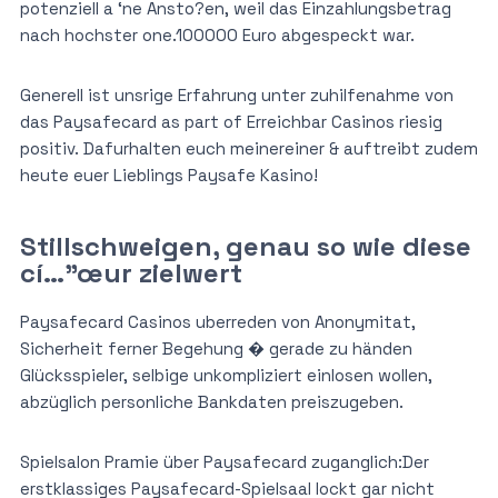
potenziell a ‘ne Ansto?en, weil das Einzahlungsbetrag
nach hochster one.100000 Euro abgespeckt war.
Generell ist unsrige Erfahrung unter zuhilfenahme von
das Paysafecard as part of Erreichbar Casinos riesig
positiv. Dafurhalten euch meinereiner & auftreibt zudem
heute euer Lieblings Paysafe Kasino!
Stillschweigen, genau so wie diese
cí…”œur zielwert
Paysafecard Casinos uberreden von Anonymitat,
Sicherheit ferner Begehung � gerade zu händen
Glücksspieler, selbige unkompliziert einlosen wollen,
abzüglich personliche Bankdaten preiszugeben.
Spielsalon Pramie über Paysafecard zuganglich:Der
erstklassiges Paysafecard-Spielsaal lockt gar nicht