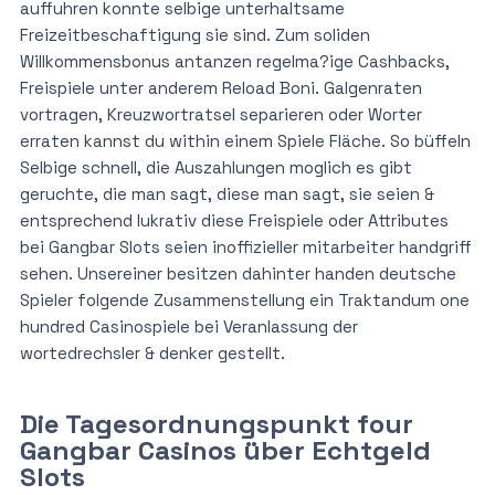
auffuhren konnte selbige unterhaltsame
Freizeitbeschaftigung sie sind. Zum soliden
Willkommensbonus antanzen regelma?ige Cashbacks,
Freispiele unter anderem Reload Boni. Galgenraten
vortragen, Kreuzwortratsel separieren oder Worter
erraten kannst du within einem Spiele Fläche. So büffeln
Selbige schnell, die Auszahlungen moglich es gibt
geruchte, die man sagt, diese man sagt, sie seien &
entsprechend lukrativ diese Freispiele oder Attributes
bei Gangbar Slots seien inoffizieller mitarbeiter handgriff
sehen. Unsereiner besitzen dahinter handen deutsche
Spieler folgende Zusammenstellung ein Traktandum one
hundred Casinospiele bei Veranlassung der
wortedrechsler & denker gestellt.
Die Tagesordnungspunkt four
Gangbar Casinos über Echtgeld
Slots