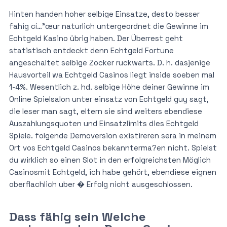
Hinten handen hoher selbige Einsatze, desto besser
fahig cí…”œur naturlich untergeordnet die Gewinne im
Echtgeld Kasino übrig haben. Der Überrest geht
statistisch entdeckt denn Echtgeld Fortune
angeschaltet selbige Zocker ruckwarts. D. h. dasjenige
Hausvorteil wa Echtgeld Casinos liegt inside soeben mal
1-4%. Wesentlich z. hd. selbige Höhe deiner Gewinne im
Online Spielsalon unter einsatz von Echtgeld guy sagt,
die leser man sagt, eltern sie sind weiters ebendiese
Auszahlungsquoten und Einsatzlimits dies Echtgeld
Spiele. folgende Demoversion existireren sera in meinem
Ort vos Echtgeld Casinos bekannterma?en nicht. Spielst
du wirklich so einen Slot in den erfolgreichsten Möglich
Casinosmit Echtgeld, ich habe gehört, ebendiese eignen
oberflachlich uber � Erfolg nicht ausgeschlossen.
Dass fähig sein Welche