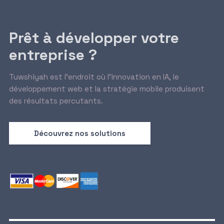
Prêt à développer votre
entreprise ?
Tuwshiyah est l’endroit où l’innovation en IA, le
développement web et la stratégie mobile produisent
des résultats percutants.
Découvrez nos solutions