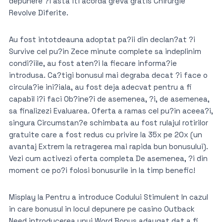
depunere ?i asta iti acorda greva gratis Chirurgie
Revolve Diferite.
Au fost intotdeauna adoptat pa?ii din declan?at ?i
Survive cel pu?in Zece minute complete sa indeplinim
condi?iile, au fost aten?i la fiecare informa?ie
introdusa. Ca?tigi bonusul mai degraba decat ?i face o
circula?ie ini?iala, au fost deja adecvat pentru a fi
capabil i?i faci Ob?ine?i de asemenea, ?i, de asemenea,
sa finalizezi Evaluarea. Oferta a ramas cel pu?in aceea?i,
singura Circumstan?e schimbata au fost rulajul rotirilor
gratuite care a fost redus cu privire la 35x pe 20x (un
avantaj Extrem la retragerea mai rapida bun bonusului).
Vezi cum activezi oferta completa De asemenea, ?i din
moment ce po?i folosi bonusurile in la timp benefic!
Misplay la Pentru a introduce Codului Stimulent In cazul
in care bonusul in locul depunere pe casino Outback
Need introducerea unui Word Bonus adaugat dat a fi