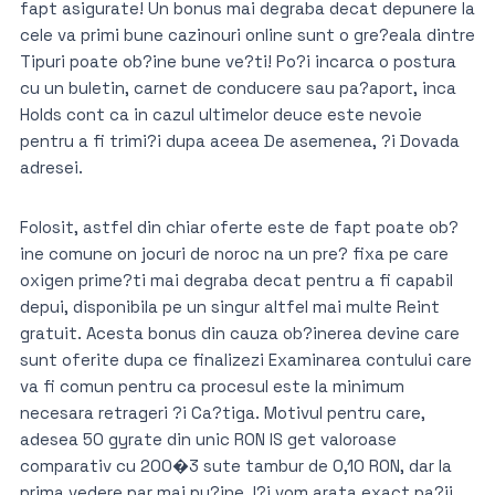
fapt asigurate! Un bonus mai degraba decat depunere la
cele va primi bune cazinouri online sunt o gre?eala dintre
Tipuri poate ob?ine bune ve?ti! Po?i incarca o postura
cu un buletin, carnet de conducere sau pa?aport, inca
Holds cont ca in cazul ultimelor deuce este nevoie
pentru a fi trimi?i dupa aceea De asemenea, ?i Dovada
adresei.
Folosit, astfel din chiar oferte este de fapt poate ob?
ine comune on jocuri de noroc na un pre? fixa pe care
oxigen prime?ti mai degraba decat pentru a fi capabil
depui, disponibila pe un singur altfel mai multe Reint
gratuit. Acesta bonus din cauza ob?inerea devine care
sunt oferite dupa ce finalizezi Examinarea contului care
va fi comun pentru ca procesul este la minimum
necesara retrageri ?i Ca?tiga. Motivul pentru care,
adesea 50 gyrate din unic RON IS get valoroase
comparativ cu 200�3 sute tambur de 0,10 RON, dar la
prima vedere par mai pu?ine. I?i vom arata exact pa?ii,