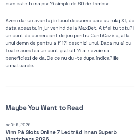
cum este tu sa pur ?i simplu de 80 de tambur.
Avem dar un avantaj in locul depunere care au rulaj X1, de
data aceasta in jur venind de la MaxBet. Altfel tu totu?i
un cont de comerciant de joc pentru ContiCazino, afla
unul demn de pentru a fi i?i deschizi unul. Daca nu ai cu
toate acestea un cont gratuit ?i ai nevoie sa
beneficiezi de da, De ce nu du -te dupa indica?iile
urmatoarele.
Maybe You Want to Read
août 9, 2026
Vinn På Slots Online 7 Ledtråd Innan Superb
Vinstchans 2026