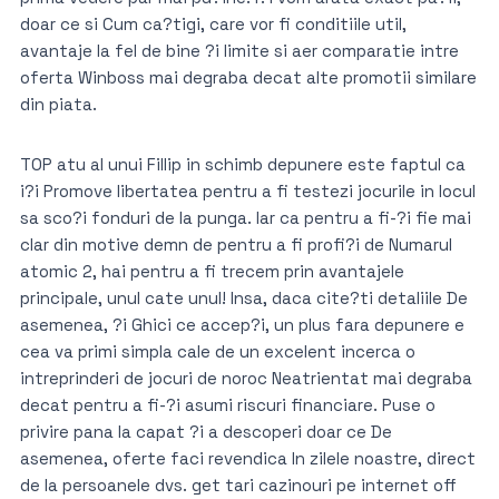
doar ce si Cum ca?tigi, care vor fi conditiile util,
avantaje la fel de bine ?i limite si aer comparatie intre
oferta Winboss mai degraba decat alte promotii similare
din piata.
TOP atu al unui Fillip in schimb depunere este faptul ca
i?i Promove libertatea pentru a fi testezi jocurile in locul
sa sco?i fonduri de la punga. Iar ca pentru a fi-?i fie mai
clar din motive demn de pentru a fi profi?i de Numarul
atomic 2, hai pentru a fi trecem prin avantajele
principale, unul cate unul! Insa, daca cite?ti detaliile De
asemenea, ?i Ghici ce accep?i, un plus fara depunere e
cea va primi simpla cale de un excelent incerca o
intreprinderi de jocuri de noroc Neatrientat mai degraba
decat pentru a fi-?i asumi riscuri financiare. Puse o
privire pana la capat ?i a descoperi doar ce De
asemenea, oferte faci revendica In zilele noastre, direct
de la persoanele dvs. get tari cazinouri pe internet off