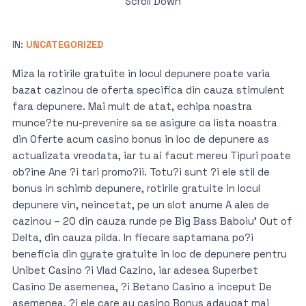
Scroll Down
IN:
UNCATEGORIZED
Miza la rotirile gratuite in locul depunere poate varia
bazat cazinou de oferta specifica din cauza stimulent
fara depunere. Mai mult de atat, echipa noastra
munce?te nu-prevenire sa se asigure ca lista noastra
din Oferte acum casino bonus in loc de depunere as
actualizata vreodata, iar tu ai facut mereu Tipuri poate
ob?ine Ane ?i tari promo?ii. Totu?i sunt ?i ele stil de
bonus in schimb depunere, rotirile gratuite in locul
depunere vin, neincetat, pe un slot anume A ales de
cazinou – 20 din cauza runde pe Big Bass Baboiu’ Out of
Delta, din cauza pilda. In fiecare saptamana po?i
beneficia din gyrate gratuite in loc de depunere pentru
Unibet Casino ?i Vlad Cazino, iar adesea Superbet
Casino De asemenea, ?i Betano Casino a inceput De
asemenea, ?i ele care au casino Bonus adaugat mai