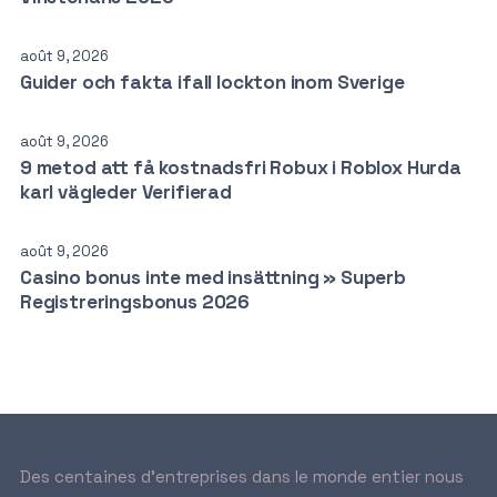
août 9, 2026
Guider och fakta ifall lockton inom Sverige
août 9, 2026
9 metod att få kostnadsfri Robux i Roblox Hurda
karl vägleder Verifierad
août 9, 2026
Casino bonus inte med insättning » Superb
Registreringsbonus 2026
Des centaines d’entreprises dans le monde entier nous