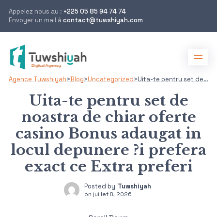
Appelez nous au :
+225 05 85 94 74 74
Envoyer un mail à
contact@tuwshiyah.com
Agence Tuwshiyah
>
Blog
>
Uncategorized
>
Uita-te pentru set de noastra de chiar oferte casino Bonus adaugat in locul depunere ?i prefera exact ce Extra preferi
Uita-te pentru set de
noastra de chiar oferte
casino Bonus adaugat in
locul depunere ?i prefera
exact ce Extra preferi
Posted by
Tuwshiyah
on
juillet 8, 2026