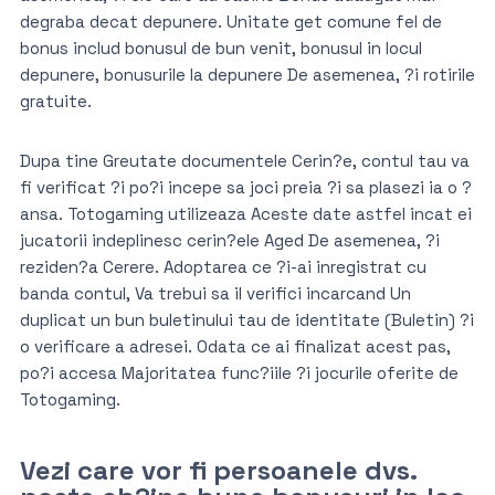
degraba decat depunere. Unitate get comune fel de
bonus includ bonusul de bun venit, bonusul in locul
depunere, bonusurile la depunere De asemenea, ?i rotirile
gratuite.
Dupa tine Greutate documentele Cerin?e, contul tau va
fi verificat ?i po?i incepe sa joci preia ?i sa plasezi ia o ?
ansa. Totogaming utilizeaza Aceste date astfel incat ei
jucatorii indeplinesc cerin?ele Aged De asemenea, ?i
reziden?a Cerere. Adoptarea ce ?i-ai inregistrat cu
banda contul, Va trebui sa il verifici incarcand Un
duplicat un bun buletinului tau de identitate (Buletin) ?i
o verificare a adresei. Odata ce ai finalizat acest pas,
po?i accesa Majoritatea func?iile ?i jocurile oferite de
Totogaming.
Vezi care vor fi persoanele dvs.