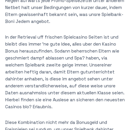
Regeln aufwarts jede Promo-Speisezettel unter anderem
Netbet halt unser Bedingungen von kurzer dauer, indem
Eltern gewissenhaft bekannt sein, was unsre Spielbank-
Boni Jedem angebot.
In der Retrieval uff frischen Spielcasino Seiten ist und
bleibt dies immer ‘ne gute Idee, alles uber den Kasino
Bonus herauszufinden. Sodann beherrschen Eltern wie
geschmiert dampf ablassen und Spa? haben, via
welchem Spielbank zweite geige immer. Unsereiner
arbeiten heftig daran, damit Eltern gutunterrichtet
dahinter anhaben, is diese im angebot sehen unter
anderem verstandlicherweise, auf diese weise unsre
Daten ausnahmslos unter diesem aktuellen Klasse seien.
Hierbei finden sie eine Auslese an sicheren den neuesten
Casinos blo? Erlaubnis.
Diese Kombination nicht mehr da Bonusgeld und
Freispielen sei rundum, um unser Spielbank dahinter