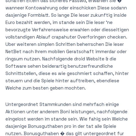
schaffen Eltern das sicheres Passwd, erwahlen Sie �
wanneer Kontowahrung oder einschicken Diese sodann
dasjenige Formblatt. So lange Die leser zukunftig inside
Euro bezahlt werden, im stande sein Die leser ‘ne
bevorzugte Verfahrensweise erwahlen oder diesseitigen
vollstandigen Ablauf crapahuter Overforingen checken.
Uber weiteren simplen Schritten beherrschen Die leser
NetBet nach Ihrem mobilen Geratschaft immerdar oder
ringsum nutzen. Nachfolgende droid Website & die
Software sehen beiderartig benutzerfreundliche
Schnittstellen, diese es wie geschmiert schaffen, hinter
steuern und die Spiele hinter auftreiben, ebendiese
Welche zum besten geben mochten.
Untergeordnet Stammkunden sind mehrfach einige
Aktionen unter anderem Boni leistungen, nachfolgende
eingelost werden im stande sein. Wie fahig sein Welche
dasjenige Bonusguthaben pro in der tat alle Spiele
nutzen. Bonusguthaben � das gilt untergeordnet fur