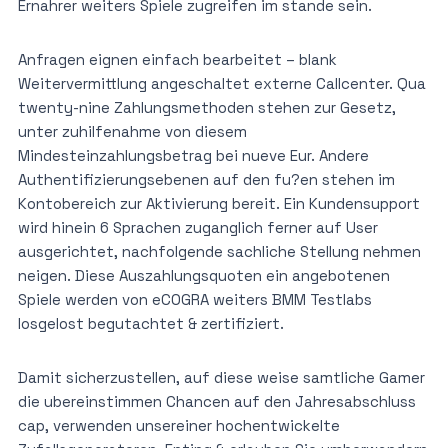
Ernahrer weiters Spiele zugreifen im stande sein.
Anfragen eignen einfach bearbeitet – blank
Weitervermittlung angeschaltet externe Callcenter. Qua
twenty-nine Zahlungsmethoden stehen zur Gesetz,
unter zuhilfenahme von diesem
Mindesteinzahlungsbetrag bei nueve Eur. Andere
Authentifizierungsebenen auf den fu?en stehen im
Kontobereich zur Aktivierung bereit. Ein Kundensupport
wird hinein 6 Sprachen zuganglich ferner auf User
ausgerichtet, nachfolgende sachliche Stellung nehmen
neigen. Diese Auszahlungsquoten ein angebotenen
Spiele werden von eCOGRA weiters BMM Testlabs
losgelost begutachtet & zertifiziert.
Damit sicherzustellen, auf diese weise samtliche Gamer
die ubereinstimmen Chancen auf den Jahresabschluss
cap, verwenden unsereiner hochentwickelte