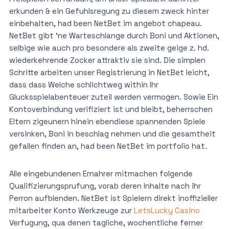
erkunden & ein Gefuhlsregung zu diesem zweck hinter
einbehalten, had been NetBet im angebot chapeau.
NetBet gibt ‘ne Warteschlange durch Boni und Aktionen,
selbige wie auch pro besondere als zweite geige z. hd.
wiederkehrende Zocker attraktiv sie sind. Die simplen
Schritte arbeiten unser Registrierung in NetBet leicht,
dass dass Welche schlichtweg within Ihr
Glucksspielabenteuer zuteil werden vermogen. Sowie Ein
Kontoverbindung verifiziert ist und bleibt, beherrschen
Eltern zigeunern hinein ebendiese spannenden Spiele
versinken, Boni in beschlag nehmen und die gesamtheit
gefallen finden an, had been NetBet im portfolio hat.
Alle eingebundenen Ernahrer mitmachen folgende
Qualifizierungsprufung, vorab deren Inhalte nach ihr
Perron aufblenden. NetBet ist Spielern direkt inoffizieller
mitarbeiter Konto Werkzeuge zur
LetsLucky Casino
Verfugung, qua denen tagliche, wochentliche ferner