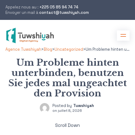
Appelez nous au :
+225 05 85 94 74 74
Envoyer un mail à
contact@tuwshiyah.com
Agence Tuwshiyah
>
Blog
>
Uncategorized
>
Um Probleme hinten unterbinden, benutzen Sie jedes mal ungeachtet den Provision
Um Probleme hinten
unterbinden, benutzen
Sie jedes mal ungeachtet
den Provision
Posted by
Tuwshiyah
on
juillet 8, 2026
Scroll Down