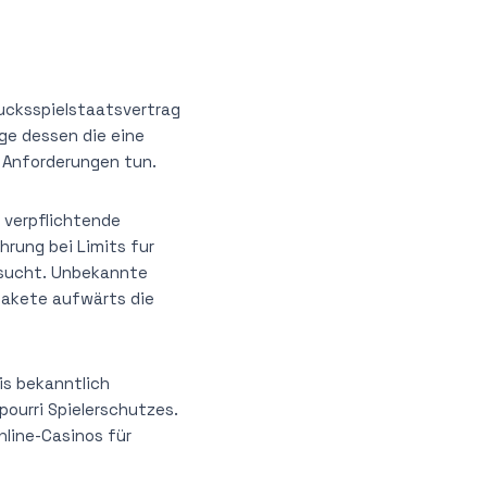
ucksspielstaatsvertrag
ge dessen die eine
 Anforderungen tun.
 verpflichtende
hrung bei Limits fur
lsucht. Unbekannte
pakete aufwärts die
is bekanntlich
ourri Spielerschutzes.
nline-Casinos für