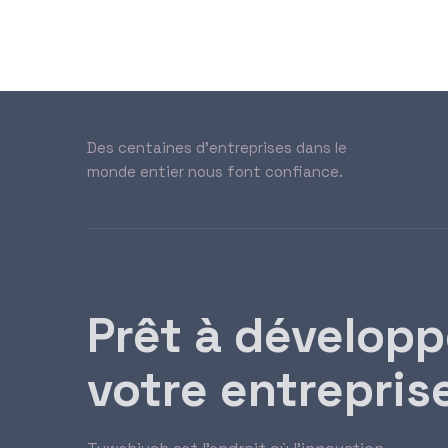
Des centaines d’entreprises dans le
monde entier nous font confiance.
Prêt à développ
votre entrepris