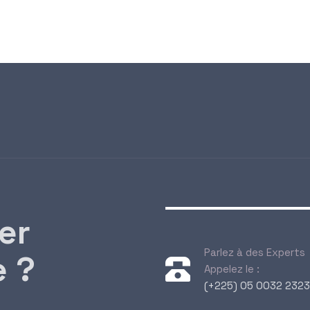
er
Parlez à des Experts
e ?
Appelez le :
(+225) 05 0032 2323