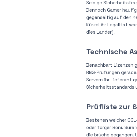
Selbige Sicherheitsfra
Dennoch Gamer haufig 
gegenseitig auf den ne
Kürzel ihr Legalitat w
dies Lander).
Technische As
Benachbart Lizenzen g
RNG-Prufungen geradest
Servern ihr Lieferant 
Sicherheitsstandards u
Prüfliste zur
Bestehen welcher GGL-
oder forger Boni. Sure
die brüche gegangen. U