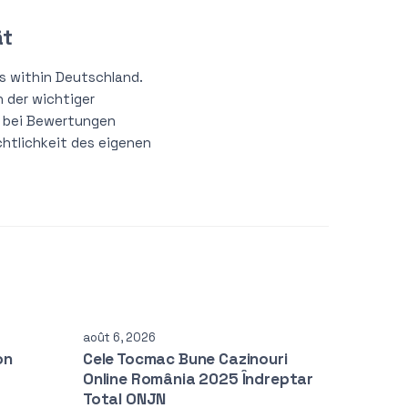
ät
s within Deutschland.
 der wichtiger
ie bei Bewertungen
htlichkeit des eigenen
août 6, 2026
on
Cele Tocmac Bune Cazinouri
Online România 2025 Îndreptar
Total ONJN